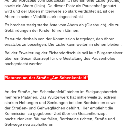
Auf der Nordseite vom Bauabschnitt I stehen eine Eiche (rechts)
sowie ein Ahorn (links). Da dieser Platz als Pausenhof genutzt
wird und der Boden mittlerweile so stark verdichtet ist, ist der
Ahorn in seiner Vitalität stark eingeschränkt.
Es brechen stetig starke Äste vom Ahorn ab (Glasbruch), die zu
Gefährdungen der Kinder führen können.
Es wurde deshalb von der Kommission festgelegt, den Ahorn
ersatzlos zu beseitigen. Die Eiche kann weiterhin stehen bleiben.
Bei der Erweiterung der Eichendorffschule soll laut Bürgermeister
über ein Gesamtkonzept für die Gestaltung des Pausenhofes
nachgedacht werden.
Platanen an der Straße „Am Schenkenfeld“
An der Straße „Am Schenkenfeld“ stehen im Steigungsbereich
mehrere Platanen. Das Wurzelwerk hat mittlerweile zu extrem
starken Hebungen und Senkungen bei den Bordsteinen sowie
der Straßen- und Gehwegflächen geführt. Hier empfiehlt die
Kommission zu gegebener Zeit über ein Gesamtkonzept
nachzudenken: Bäume fällen, Bordsteine richten, Straße und
Gehwege neu asphaltieren.