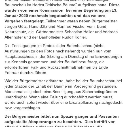
Baumschau im Herbst "kritische Bäume" aufgelistet hatte.
Diese
wurden von einer Kommission bei einer Begehung am 13.
Januar 2020 nochmals begutachtet und das weitere
Vorgehen festgelegt
.
Teilnehmer waren neben Bürgermeister
Jürgen Götz, Hans Bätz und Manfred Fischer vom Bund
Naturschutz, die Gärtnermeister Sebastian Heller und Andreas
Altenhöfer und der Bauhofleiter Rudolf Köhler.
Die Festlegungen im Protokoll der Baumbeschau (siehe
Ausführungen zu den Fotos nachstehend) wurden nun vom
Hauptausschuss in der Sitzung am Dienstag ohne Einwendungen
zur Kenntnis genommen und der Bauhof beauftragt, die
erforderlichen
Fäll- und Rückschnittmaßnahmen
bis Ende
Februar durchzuführen.
Wie der Bürgermeister erläuterte, habe bei der Baumbeschau bei
jeder Station der Erhalt der Bäume im Vordergrund gestanden.
Manchmal sei jedoch eine Beseitigung aus Sicherheitsgründen
unabdingbar. Wenn eine Fällung durchgeführt werden muss,
wurde auch sofort wieder über eine Ersatzpflanzung nachgedacht
bzw. vorgeschlagen.
Der Bürgermeister bittet nun Spaziergänger und Passanten
aufgestellte Absperrungen zu beachten. Dies betrifft vor
allem die Wiese zwischen Steg und Kläranlage, die