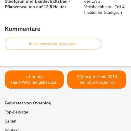
Stadtgrün und Landschaftsbau -
Pflanzenwelten auf 12,5 Hektar
Kommentare
Einen Kommentar hinzufügen
< Für alle
57jähriger filmte 2018
Haus-/Wohnungsbesitzer
heimlich Frauen in
kostenlos und vor Ort:
Geisbergbad-
Gemeinde Veitshöchheim
Umkleidekabinen - nun
bietet vom 3. bis 6. Februar
wurde er verurteilt >
Gehostet von Overblog
Energiekurzberatungen an
Top-Beiträge
Seiten
Kontakt