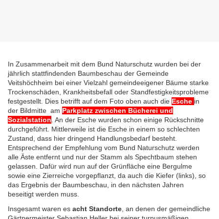
In Zusammenarbeit mit dem Bund Naturschutz wurden bei der
jährlich stattfindenden Baumbeschau der Gemeinde
Veitshöchheim bei einer Vielzahl gemeindeeigener Bäume starke
Trockenschäden, Krankheitsbefall oder Standfestigkeitsprobleme
festgestellt. Dies betrifft auf dem Foto oben auch die
Esche
in
der Bildmitte am
Parkplatz zwischen Bücherei und
Sozialstation
. An der Esche wurden schon einige Rückschnitte
durchgeführt. Mittlerweile ist die Esche in einem so schlechten
Zustand, dass hier dringend Handlungsbedarf besteht.
Entsprechend der Empfehlung vom Bund Naturschutz werden
alle Äste entfernt und nur der Stamm als Spechtbaum stehen
gelassen. Dafür wird nun auf der Grünfläche eine Bergulme
sowie eine Zierreiche vorgepflanzt, da auch die Kiefer (links), so
das Ergebnis der Baumbeschau, in den nächsten Jahren
beseitigt werden muss.
Insgesamt waren es
acht Standorte
, an denen der gemeindliche
Gärtnermeister Sebastian Heller bei seiner turnusmäßigen