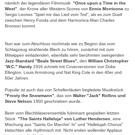
nämlich der legendären Filmmusik
"Once upon a Time in the
West"
, der Krone aller Western-Scores
von
Ennio Morricone
zu
Sergio Leones "Spiel mir das Lied vom Tod", als es zum Duell
zwischen Henry Fonda und dem Harmonica-Man Charles
Bronson kommt.
Nun war zum Abschluss nochmals wie zu Beginn das vom
Schlagzeug strahlende Blech zu hören, zunächst mit zum
Mitwippen einladenden, ebenfalls sehr berühmten swingenden
Jazz-Standard "Beale Street Blues",
den
William Christopher
"
W.C." Handy
1916 schrieb mit Coverversionen von Duke
Ellington, Louis Armstrong und Nat King Cole in den 40er und
50er Jahren.
P
opulär ist auch das von Schellenläuten begleitete Musikstück
"Frosty the Snowmann"
, das von
Walter "Jack" Rollins und
Steve Nelson
1950 geschrieben wurde.
Beim vom Blechbläserensemble fulminant gespielten letzten
Stück
"The Saints Halleluja" von Luther Hendersen
, eine
Mischung aus "Saints Go Marchin' In" und "Hallelujah Chorus"
klatschten alle rhythmisch mit. Nicht enden wollender Applaus