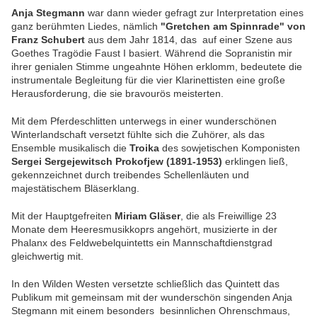
Anja Stegmann
war dann wieder gefragt zur Interpretation eines
ganz berühmten Liedes, nämlich
"Gretchen am Spinnrade" von
Franz Schubert
aus dem Jahr 1814, das auf einer Szene aus
Goethes Tragödie Faust I basiert. Während die Sopranistin mir
ihrer genialen Stimme ungeahnte Höhen erklomm, bedeutete die
instrumentale Begleitung für die vier Klarinettisten eine große
Herausforderung, die sie bravourös meisterten.
Mit dem Pferdeschlitten unterwegs in einer wunderschönen
Winterlandschaft versetzt fühlte sich die Zuhörer, als das
Ensemble musikalisch die
Troika
des sowjetischen Komponisten
Sergei Sergejewitsch Prokofjew (1891-1953)
erklingen ließ,
gekennzeichnet durch treibendes Schellenläuten und
majestätischem Bläserklang.
Mit der Hauptgefreiten
Miriam Gläser
, die als Freiwillige 23
Monate dem Heeresmusikkoprs angehört, musizierte in der
Phalanx des Feldwebelquintetts ein Mannschaftdienstgrad
gleichwertig mit.
In den Wilden Westen versetzte schließlich das Quintett das
Publikum mit gemeinsam mit der wunderschön singenden Anja
Stegmann mit einem besonders besinnlichen Ohrenschmaus,