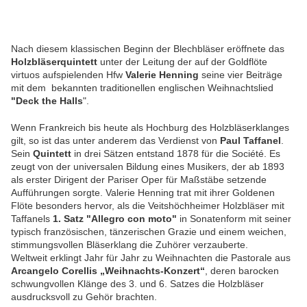
Nach diesem klassischen Beginn der Blechbläser eröffnete das
Holzbläserquintett
unter der Leitung der auf der Goldflöte
virtuos aufspielenden Hfw
Valerie Henning
seine vier Beiträge
mit dem
bekannten traditionellen englischen Weihnachtslied
"Deck the Halls
".
Wenn Frankreich bis heute als Hochburg des Holzbläserklanges
gilt, so ist das unter anderem das Verdienst von
Paul Taffanel
.
Sein
Quintett
in drei Sätzen entstand 1878 für die Société. Es
zeugt von der universalen Bildung eines Musikers, der ab 1893
als erster Dirigent der Pariser Oper für Maßstäbe setzende
Aufführungen sorgte. Valerie Henning trat mit ihrer Goldenen
Flöte besonders hervor, als die Veitshöchheimer Holzbläser mit
Taffanels
1. Satz "Allegro con moto"
in Sonatenform mit seiner
typisch französischen, tänzerischen Grazie und einem weichen,
stimmungsvollen Bläserklang die Zuhörer verzauberte.
Weltweit erklingt Jahr für Jahr zu Weihnachten die Pastorale aus
Arcangelo Corellis „Weihnachts-Konzert“
, deren barocken
schwungvollen Klänge des 3. und 6. Satzes die Holzbläser
ausdrucksvoll zu Gehör brachten.