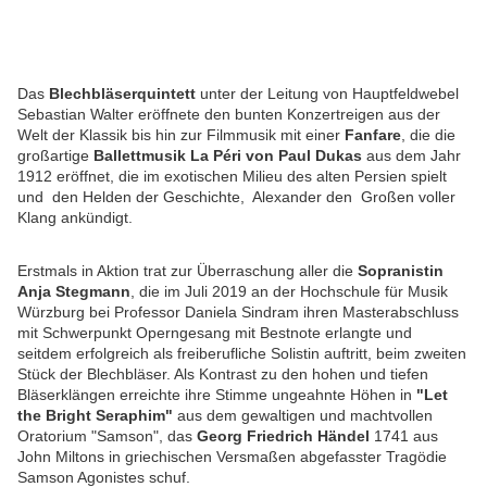
Das
Blechbläserquintett
unter der Leitung von Hauptfeldwebel
Sebastian Walter eröffnete den bunten Konzertreigen aus der
Welt der Klassik bis hin zur Filmmusik mit einer
Fanfare
, die die
großartige
Ballettmusik La Péri von Paul Dukas
aus dem Jahr
1912 eröffnet, die im exotischen Milieu des alten Persien spielt
und den Helden der Geschichte, Alexander den Großen voller
Klang ankündigt.
Erstmals in Aktion trat zur Überraschung aller die
Sopranistin
Anja Stegmann
, die im Juli 2019 an der Hochschule für Musik
Würzburg bei Professor Daniela Sindram ihren Masterabschluss
mit Schwerpunkt Operngesang mit Bestnote erlangte und
seitdem erfolgreich als freiberufliche Solistin auftritt, beim zweiten
Stück der Blechbläser. Als Kontrast zu den hohen und tiefen
Bläserklängen erreichte ihre Stimme ungeahnte Höhen in
"Let
the Bright Seraphim"
aus dem gewaltigen und machtvollen
Oratorium "Samson", das
Georg Friedrich Händel
1741 aus
John Miltons in griechischen Versmaßen abgefasster Tragödie
Samson Agonistes schuf.