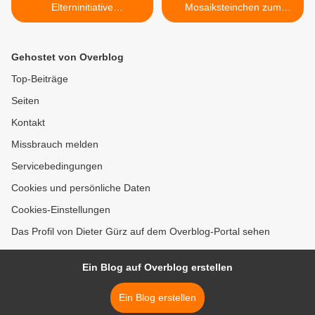
Elterninitiative
Mosaiksteinchen zum
Veitshöchheim
Mainsteg-Neubau:
Gemeinde Veitshöchheim
übernimmt in ihrem Gebiet
Gehostet von Overblog
an Land Unterhalt für
Flächen unterhalb des
Top-Beiträge
Baukörpers >
Seiten
Kontakt
Missbrauch melden
Servicebedingungen
Cookies und persönliche Daten
Cookies-Einstellungen
Das Profil von Dieter Gürz auf dem Overblog-Portal sehen
Ein Blog auf Overblog erstellen
Ein Blog erstellen