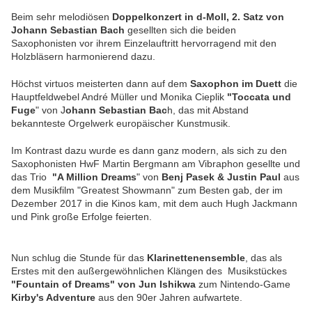
Beim sehr melodiösen
Doppelkonzert in d-Moll, 2. Satz von
Johann Sebastian Bach
gesellten sich die beiden
Saxophonisten vor ihrem Einzelauftritt hervorragend mit den
Holzbläsern harmonierend dazu.
Höchst virtuos meisterten dann auf dem
Saxophon im Duett
die
Hauptfeldwebel André Müller und Monika Cieplik
"Toccata und
Fuge
" von J
ohann Sebastian Bac
h, das mit Abstand
bekannteste Orgelwerk europäischer Kunstmusik.
Im Kontrast dazu wurde es dann ganz modern, als sich zu den
Saxophonisten HwF Martin Bergmann am Vibraphon gesellte und
das Trio
"A Million Dreams
" von
Benj Pasek & Justin Paul
aus
dem Musikfilm "Greatest Showmann" zum Besten gab, der im
Dezember 2017 in die Kinos kam, mit dem auch Hugh Jackmann
und Pink große Erfolge feierten.
Nun schlug die Stunde für das
Klarinettenensemble
, das als
Erstes mit den außergewöhnlichen Klängen des Musikstückes
"Fountain of Dreams" von Jun Ishikwa
zum Nintendo-Game
Kirby's Adventure
aus den 90er Jahren aufwartete.