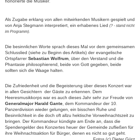
honorierte die Musiker.
Als Zugabe erklang von allen mitwirkenden Musikern gespielt und
von Anja Stegmann interpretiert, ein erhabenes Lied
(? - stand nicht
im Programm).
Die besinnlichen Worte sprach dieses Mal vor dem gemeinsamen
Schlusslied (siehe zu Beginn des Artikels) der evangelische
Ortspfarrer
Sebastian Wolfrum
, über den Verstand und die
Phantasie philosophierend, beide von Gott gegeben, beide
sollten sich die Waage halten.
Die Zufriedenheit und die Begeisterung über dieses Konzert war
in allen Gesichtern der Gäste zu erkennen. Dem
Heeresmusikkorps war es auch dieses Jahr sehr zur Freude von
Generalmajor Harald Gante
, dem Kommandeur der 10.
Panzerdivision wieder gelungen, ein bisschen Ruhe und
Besinnlichkeit in die doch oft allzu hektische Vorweihnachtszeit zu
bringen. Der Kommandeur kündigte am Ende an, dass die
Spendengelder des Konzertes heuer der Gemeinde zufließen für
ihre Weihnachtsaktion für Bürger, denen es nicht so gut geht.
Fotos (c) Dieter Gürz