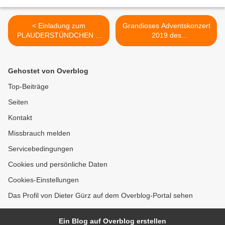
< Einladung zum
Grandioses Adventskonzert
PLAUDERSTÜNDCHEN in
2019 des
der Kuratie am 17. Dezeber
Heeresmusikkorps
Veitshöchheim vor über 400
Besuchern in der
Gehostet von Overblog
Kuratiekirche >
Top-Beiträge
Seiten
Kontakt
Missbrauch melden
Servicebedingungen
Cookies und persönliche Daten
Cookies-Einstellungen
Das Profil von Dieter Gürz auf dem Overblog-Portal sehen
Ein Blog auf Overblog erstellen