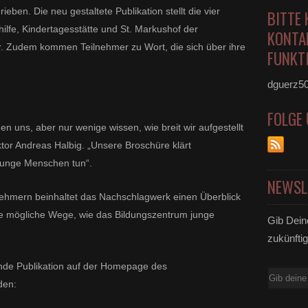
ben. Die neu gestaltete Publikation stellt die vier
BITTE 
ilfe, Kindertagesstätte und St. Markushof der
KONTA
. Zudem kommen Teilnehmer zu Wort, die sich über ihre
FUNKTI
.
dguerz5
FOLGE
 uns, aber nur wenige wissen, wie breit wir aufgestellt
ktor Andreas Halbig. „Unsere Broschüre klärt
r junge Menschen tun“.
NEWSL
nehmern beinhaltet das Nachschlagwerk einen Überblick
wie mögliche Wege, wie das Bildungszentrum junge
Gib Dein
t.
zukünftig
ende Publikation auf der Homepage des
E-
den:
Mail