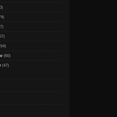
0)
74)
7)
57)
(64)
ar
(60)
r
(47)