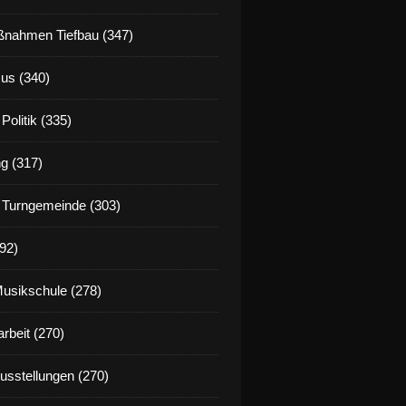
nahmen Tiefbau (347)
us (340)
Politik (335)
g (317)
 Turngemeinde (303)
92)
Musikschule (278)
rbeit (270)
Ausstellungen (270)