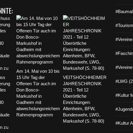
NNTE:
#Baumaß
#Tourism
#Vereine 
#Faschin
#Vereine
Am 14. Mai von 10 bis
uss
15 Uhr Tag der
VEITSHÖCHHEIMER
#LWG (2
erung
Offenen Tür auch im
JAHRESCHRONIK
 des
Don Bosco-
2021 - Teil 12
#Kultur 
Markushof in
Überörtliche
30
Gadheim mit
Einrichtungen:
abwechslungsreichem
Altenheim, BFW,
#Jugenda
bäude
Rahmenprogramm
Bundeswehr, LWG,
Markushof (S. 78-80)
#Kultur 
n zu