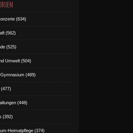
ORIEN
Konzerte (634)
aft (562)
de (525)
nd Umwelt (504)
g Gymnasium (489)
 (477)
altungen (448)
s (392)
um-Heimatpflege (374)