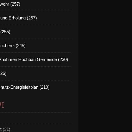
wehr (257)
t und Erholung (257)
(255)
Bücherei (245)
nahmen Hochbau Gemeinde (230)
226)
hutz-Energieleitplan (219)
VE
t
(31)