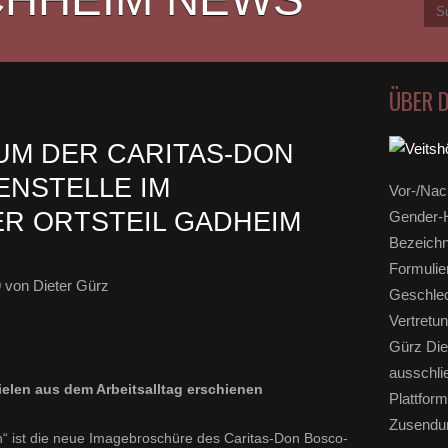
ÜBER 
UM DER CARITAS-DON
NSTELLE IM V
Vor-/Nac
 ORTSTEIL GADHEIM Ö
Gender-H
Bezeichn
Formulie
9
von Dieter Gürz
Geschlec
Vertretun
Gürz Die
ausschli
ielen aus dem Arbeitsalltag erschienen
Plattform
Zusendun
“ ist die neue Imagebroschüre des Caritas-Don Bosco-