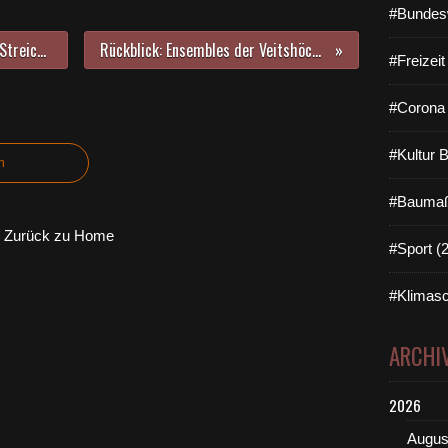
#Bundes
Fünfjährige Zusammenarbeit des Streicherorchesters des Gymnasiums Veitshöchheim mit Profis von Erfolg gekrönt - Johannes Knorr ist nun Mitglied des Bundesjugendorchesters
Rückblick: Ensembles der Veitshöchheimer Sing- und Musikschule bereicherten Veitshöchheimer Altortweihnacht am zweiten und dritten Adventswochenende
#Freizei
#Corona 
#Kultur 
n
#Baumaß
Zurück zu Home
#Sport (
#Klimasc
ARCHI
2026
Augus