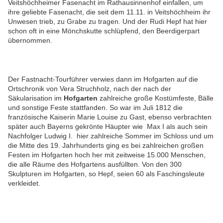
Veitshöchheimer Fasenacht im Rathausinnenhof einfallen, um
ihre geliebte Fasenacht, die seit dem 11.11. in Veitshöchheim ihr
Unwesen trieb, zu Grabe zu tragen. Und der Rudi Hepf hat hier
schon oft in eine Mönchskutte schlüpfend, den Beerdigerpart
übernommen.
Der Fastnacht-Tourführer verwies dann im Hofgarten auf die
Ortschronik von Vera Struchholz, nach der nach der
Säkularisation im
Hofgarten
zahlreiche große Kostümfeste, Bälle
und sonstige Feste stattfanden. So war im Juli 1812 die
französische Kaiserin Marie Louise zu Gast, ebenso verbrachten
später auch Bayerns gekrönte Häupter wie Max I als auch sein
Nachfolger Ludwig I. hier zahlreiche Sommer im Schloss und um
die Mitte des 19. Jahrhunderts ging es bei zahlreichen großen
Festen im Hofgarten hoch her mit zeitweise 15.000 Menschen,
die alle Räume des Hofgartens ausfüllten. Von den 300
Skulpturen im Hofgarten, so Hepf, seien 60 als Faschingsleute
verkleidet.