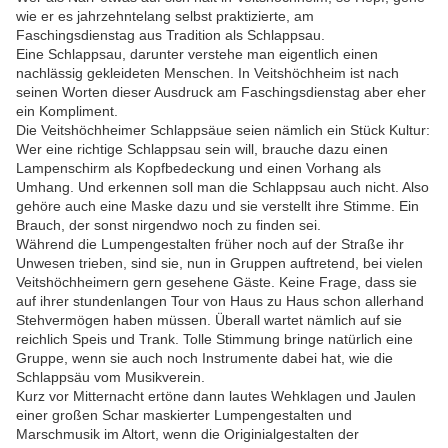
wie er es jahrzehntelang selbst praktizierte, am
Faschingsdienstag aus Tradition als Schlappsau.
Eine Schlappsau, darunter verstehe man eigentlich einen
nachlässig gekleideten Menschen. In Veitshöchheim ist nach
seinen Worten dieser Ausdruck am Faschingsdienstag aber eher
ein Kompliment.
Die Veitshöchheimer Schlappsäue seien nämlich ein Stück Kultur:
Wer eine richtige Schlappsau sein will, brauche dazu einen
Lampenschirm als Kopfbedeckung und einen Vorhang als
Umhang. Und erkennen soll man die Schlappsau auch nicht. Also
gehöre auch eine Maske dazu und sie verstellt ihre Stimme. Ein
Brauch, der sonst nirgendwo noch zu finden sei.
Während die Lumpengestalten früher noch auf der Straße ihr
Unwesen trieben, sind sie, nun in Gruppen auftretend, bei vielen
Veitshöchheimern gern gesehene Gäste. Keine Frage, dass sie
auf ihrer stundenlangen Tour von Haus zu Haus schon allerhand
Stehvermögen haben müssen. Überall wartet nämlich auf sie
reichlich Speis und Trank. Tolle Stimmung bringe natürlich eine
Gruppe, wenn sie auch noch Instrumente dabei hat, wie die
Schlappsäu vom Musikverein.
Kurz vor Mitternacht ertöne dann lautes Wehklagen und Jaulen
einer großen Schar maskierter Lumpengestalten und
Marschmusik im Altort, wenn die Originialgestalten der