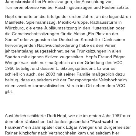
Jahreskreislauf bei Prunksitzungen, der Ausrichtung von
Turnieren ebenso wie bei Faschingsumzügen und Festen setzte.
Hepf erinnerte an die Erfolge der ersten Jahre, an die legendären
Mainfeste, Spielmannszug, Mexiko-Gruppe, Rathaussturm in
Würzburg, die erste Jubiläumssitzung in den Huttensälen oder
die Gemeinschaftssitzungen für die Aktion „Ein Platz an der
Sonne“ oder zugunsten der Deutschen Krebshilfe. Dank seiner
hervorragenden Nachwuchsförderung habe es den Verein
jahrzehntelang ausgezeichnet, seine Prunksitzungen in allen
Sparten mit eigenen Aktiven zu gestalten.
Hepfs Freund Edgar
Wenger war nicht nur maßgeblich an der Gründung des VCC
1966 beteiligt und dessen 1. Sitzungspräsident. Er war es
schließlich auch, der 2003 mit seiner Familie maßgeblich dazu
beitrug, dass es seitdem mit der Tanzsportgarde Veitshöchheim
einen zweiten karnevalistischen Verein im Ort neben dem VCC
gibt.
Ausführlich schilderte Rudi Hepf, wie die im ersten Jahr 1987 aus
dem oberfränkischen Lichtenfels gesendete
"Fastnacht in
Franken"
ein Jahr später dank Edgar Wenger und Bürgermeister
Rainer Kinzkofer nach Veitshöchheim kam und seitdem hier