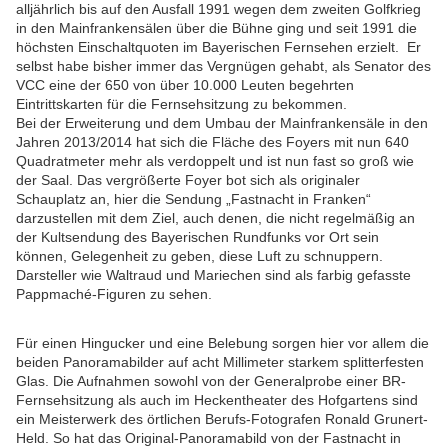
alljährlich bis auf den Ausfall 1991 wegen dem zweiten Golfkrieg
in den Mainfrankensälen über die Bühne ging und seit 1991 die
höchsten Einschaltquoten im Bayerischen Fernsehen erzielt. Er
selbst habe bisher immer das Vergnügen gehabt, als Senator des
VCC eine der 650 von über 10.000 Leuten begehrten
Eintrittskarten für die Fernsehsitzung zu bekommen.
Bei der Erweiterung und dem Umbau der Mainfrankensäle in den
Jahren 2013/2014 hat sich die Fläche des Foyers mit nun 640
Quadratmeter mehr als verdoppelt und ist nun fast so groß wie
der Saal. Das vergrößerte Foyer bot sich als originaler
Schauplatz an, hier die Sendung „Fastnacht in Franken“
darzustellen mit dem Ziel, auch denen, die nicht regelmäßig an
der Kultsendung des Bayerischen Rundfunks vor Ort sein
können, Gelegenheit zu geben, diese Luft zu schnuppern.
Darsteller wie Waltraud und Mariechen sind als farbig gefasste
Pappmaché-Figuren zu sehen.
Für einen Hingucker und eine Belebung sorgen hier vor allem die
beiden Panoramabilder auf acht Millimeter starkem splitterfesten
Glas. Die Aufnahmen sowohl von der Generalprobe einer BR-
Fernsehsitzung als auch im Heckentheater des Hofgartens sind
ein Meisterwerk des örtlichen Berufs-Fotografen Ronald Grunert-
Held. So hat das Original-Panoramabild von der Fastnacht in