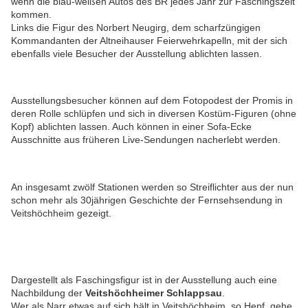
wenn die blau-weißen Autos des BR jedes Jahr zur Faschingszeit
kommen.
Links die Figur des Norbert Neugirg, dem scharfzüngigen
Kommandanten der Altneihauser Feierwehrkapelln, mit der sich
ebenfalls viele Besucher der Ausstellung ablichten lassen.
Ausstellungsbesucher können auf dem Fotopodest der Promis in
deren Rolle schlüpfen und sich in diversen Kostüm-Figuren (ohne
Kopf) ablichten lassen. Auch können in einer Sofa-Ecke
Ausschnitte aus früheren Live-Sendungen nacherlebt werden.
An insgesamt zwölf Stationen werden so Streiflichter aus der nun
schon mehr als 30jährigen Geschichte der Fernsehsendung in
Veitshöchheim gezeigt.
Dargestellt als Faschingsfigur ist in der Ausstellung auch eine
Nachbildung der
Veitshöchheimer Schlappsau
.
Wer als Narr etwas auf sich hält in Veitshöchheim, so Hepf, gehe