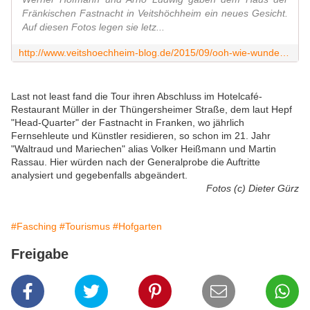
Fränkischen Fastnacht in Veitshöchheim ein neues Gesicht.
Auf diesen Fotos legen sie letz...
http://www.veitshoechheim-blog.de/2015/09/ooh-wie-wunderschon-haus-der-fastnacht-in-veitshochheim-erstrahlt-neu-mit-allseits-bekannten-gesichtern-eine-neue-touristische-attra
Last not least fand die Tour ihren Abschluss im Hotelcafé-
Restaurant Müller in der Thüngersheimer Straße, dem laut Hepf
"Head-Quarter" der Fastnacht in Franken, wo jährlich
Fernsehleute und Künstler residieren, so schon im 21. Jahr
"Waltraud und Mariechen" alias Volker Heißmann und Martin
Rassau. Hier würden nach der Generalprobe die Auftritte
analysiert und gegebenfalls abgeändert.
Fotos (c) Dieter Gürz
#Fasching
#Tourismus
#Hofgarten
Freigabe