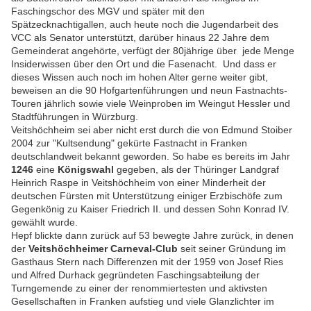
Faschingschor des MGV und später mit den
Spätzecknachtigallen, auch heute noch die Jugendarbeit des
VCC als Senator unterstützt, darüber hinaus 22 Jahre dem
Gemeinderat angehörte, verfügt der 80jährige über jede Menge
Insiderwissen über den Ort und die Fasenacht. Und dass er
dieses Wissen auch noch im hohen Alter gerne weiter gibt,
beweisen an die 90 Hofgartenführungen und neun Fastnachts-
Touren jährlich sowie viele Weinproben im Weingut Hessler und
Stadtführungen in Würzburg.
Veitshöchheim sei aber nicht erst durch die von Edmund Stoiber
2004 zur "Kultsendung" gekürte Fastnacht in Franken
deutschlandweit bekannt geworden. So habe es bereits im Jahr
1246
eine
Königswahl
gegeben, als der Thüringer Landgraf
Heinrich Raspe in Veitshöchheim von einer Minderheit der
deutschen Fürsten mit Unterstützung einiger Erzbischöfe zum
Gegenkönig zu Kaiser Friedrich II. und dessen Sohn Konrad IV.
gewählt wurde.
Hepf blickte dann zurück auf 53 bewegte Jahre zurück, in denen
der
Veitshöchheimer Carneval-Club
seit seiner Gründung im
Gasthaus Stern nach Differenzen mit der 1959 von Josef Ries
und Alfred Durhack gegründeten Faschingsabteilung der
Turngemende zu einer der renommiertesten und aktivsten
Gesellschaften in Franken aufstieg und viele Glanzlichter im