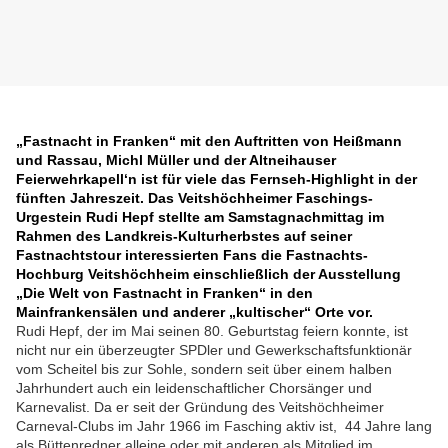
„Fastnacht in Franken“ mit den Auftritten von Heißmann
und Rassau, Michl Müller und der Altneihauser
Feierwehrkapell‘n ist für viele das Fernseh-Highlight in der
fünften Jahreszeit. Das Veitshöchheimer Faschings-
Urgestein Rudi Hepf stellte am Samstagnachmittag im
Rahmen des Landkreis-Kulturherbstes auf seiner
Fastnachtstour interessierten Fans die Fastnachts-
Hochburg Veitshöchheim einschließlich der Ausstellung
„Die Welt von Fastnacht in Franken“ in den
Mainfrankensälen und anderer „kultischer“ Orte vor.
Rudi Hepf, der im Mai seinen 80. Geburtstag feiern konnte, ist
nicht nur ein überzeugter SPDler und Gewerkschaftsfunktionär
vom Scheitel bis zur Sohle, sondern seit über einem halben
Jahrhundert auch ein leidenschaftlicher Chorsänger und
Karnevalist. Da er seit der Gründung des Veitshöchheimer
Carneval-Clubs im Jahr 1966 im Fasching aktiv ist, 44 Jahre lang
als Büttenredner alleine oder mit anderen als Mitglied im