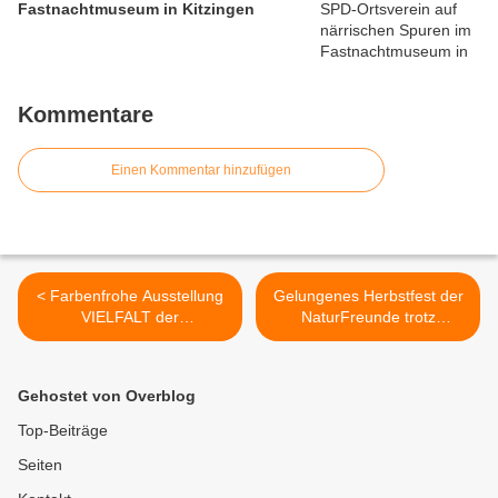
Fastnachtmuseum in Kitzingen
Kommentare
Einen Kommentar hinzufügen
< Farbenfrohe Ausstellung
Gelungenes Herbstfest der
VIELFALT der
NaturFreunde trotz
Veitshöchheimer Künstlerin
Regenwetter - Die Kartoffel
Elisabeth Maseizik noch bis
stand im Mittelpunkt >
20. Oktober 2019 im
Gehostet von Overblog
Rahmen des Landkreis-
Kulturherbstes
Top-Beiträge
Seiten