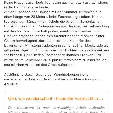
Keine Frage, dass Hepfs Tour dann auch an das Fastnachtshaus
in der Bahnhofstraße führte.
Auf der Fassade des Hauses mit der Nummer 13 ranken auf
einer Länge von 28 Meter allerlei Fastnachtsgestalten. Neben
liebreizenden Tänzerinnen lächeln die einem millionenfachen
Publikum bekannten Protagonisten aus Bayerns Fernsehsendung
mit den höchsten Einschaltquoten, nämlich der Fastnacht in
Franken entgegen, geben sich furchterregende Masken, hinter
Gittern hervorlugend, darunter auch das Konterfei des
Bayerischen Miinisterpräsidenten in seiner 2014er Maskerade als
giftgrüner Oger mit Knubbelnase und Trichterohren verkleidet, ein
Stelldichein. Der Sitz des Fastnacht-Verbandes Franken (FVF)
wurde so im September 2015 publikumswirksam zu einer neuen
touristischen Attraktion des Ortes aufpoliert.
Ausführliche Beschreibung der Wandmalereien siehe
nachstehender Link auf Bericht auf Veitshöchheim News vom
4.9.2015
Ooh, wie wunderschön! - Haus der Fastnacht in Veitshöchheim erstrahlt neu mit allseits bekannten Gesichtern - Eine neue touristische Attraktion - Veitshöchheim News
Das Kunstwerk ist nach dreiwöchiger Arbeit vollbracht:
Werner Hofmann und Arno Ludwig gaben dem Haus der