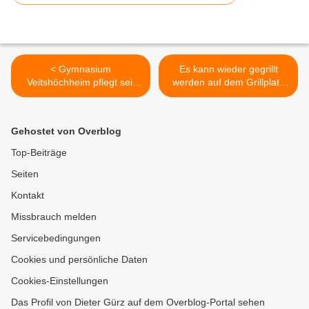
< Gymnasium
Es kann wieder gegrillt
Veitshöchheim pflegt seit
werden auf dem Grillplatz
über zehn Jahren
des Verschönerungsvereins
Schüleraustausch mit
Veitshöchheim oberhalb
Collège Saint-Nicolas in
des Birkentals >
Gehostet von Overblog
Merdrignac in der Bretagne
- 40 Gastschüler zu Besuch
Top-Beiträge
Seiten
Kontakt
Missbrauch melden
Servicebedingungen
Cookies und persönliche Daten
Cookies-Einstellungen
Das Profil von Dieter Gürz auf dem Overblog-Portal sehen