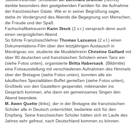
dankte besonders den gastgebenden Familien für die Aufnahme
der französischen Gäste. Wie er in seiner Begrüßung sagte,
stehe im Vordergrund des Abends die Begegnung von Menschen,
die Freude und der Spaß.
Fachschaftbetreuerin
Karin Steck
(2.v.r.) versprach denn auch
einen vergnüglichen Abend.
So führte Französischlehrer
Thomas Lazuarus
(2.v.l.) einen
Dokumentations-Film über den letztjährigen Austausch in
Merdrignac vor, studierte die Musiklehrerin
Christine Gaillard
mit
über 80 deutschen und französischen Schülern einen Tanz ein
(siehe Fotos unten), organisierte
Britta Habersack
(Bildmitte)
eine Fotoausstellung mit verschiedenen Aufnahmen des Himmels
über der Bretagne (siehe Fotos unten), konnten alle ein
lukullisches Spezialitäten-Buffet genießen (siehe Fotos unten),
Großteils von den Gasteltern gespendet, miteinander ins
Gespräch kommen, ehe dann ein gemeinsames Singen den
Abend beendete.
M. Awen Quette
(links), der in der Bretagne die französischen
Schüler alle in Deutsch unterrichtet, bedankte sich für den
Empfang. Seine französischen Schüler hätten sich im Laufe des
Jahres sehr gefreut, nach Deutschland kommen zu können.