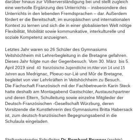
darüber hinaus zur Völkerverständigung bei und stellt zugleich
eine wertvolle Ergänzung des Unterrichts – insbesondere des
Unterrichts in den lebenden Fremdsprachen – dar. Außerdem
fördert er die Bereitschaft, im europäischen und internationalen
Kontext zu lernen und sich die in einer globalisierten Welt nötige
Flexibilität, Mobilität sowie kommunikative, interkulturelle und
soziale Kompetenz anzueignen.
Letztes Jahr waren so 26 Schüler des Gymnasiums
Veitshöchheim mit Lehrerbegleitung in die Bretagne gefahren.
Dieses Jahr folgte nun der Gegenbesuch. Vom 30. März bis 5.
April 2019 sind
40 französische Jugendliche im Alter von 14 und 15
aus Medrignac, Ploeuc-sur-Lié und Mûr de Bretagne,
Jahren
begleitet von vier Lehrkräften in Veitshöchheim zu Besuch.
Die Fachschaft Französisch mit der Fachbetreuerin Karin Steck
hatte deshalb am Montagabend Gastschüler, Austauschpartner
und deren Eltern, Schulleitung sowie einzelne Mitglieder der
Deutsch-Französischen -Gesellschaft Würzburg, deren
Vorsitzende die Kunstlehrerin des Gymnasiums Britta Habersack
ist, zum deutsch-französischen Begegnungsabend in die
Schulaula eingeladen.
Stellvertretender Schulleiter
Dr. Bernhard Brunner
(rechts)