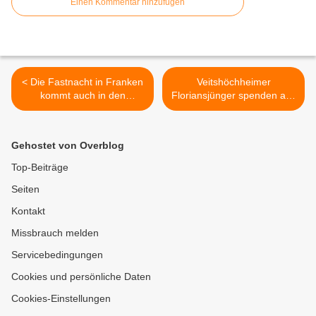
Einen Kommentar hinzufügen
< Die Fastnacht in Franken
Veitshöchheimer
kommt auch in den
Floriansjünger spenden aus
nächsten fünf Jahren aus
dem Verkauf von
Veitshöchheim - Gemeinde
Mistelzweigen 600 Euro für
und Fastnachtsverband
Kolping-Kita in Kenia >
Gehostet von Overblog
unterzeichneten Vertrag
Top-Beiträge
Seiten
Kontakt
Missbrauch melden
Servicebedingungen
Cookies und persönliche Daten
Cookies-Einstellungen