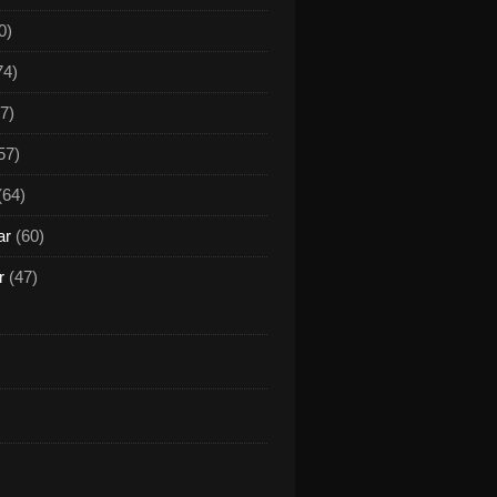
0)
74)
7)
57)
(64)
ar
(60)
r
(47)