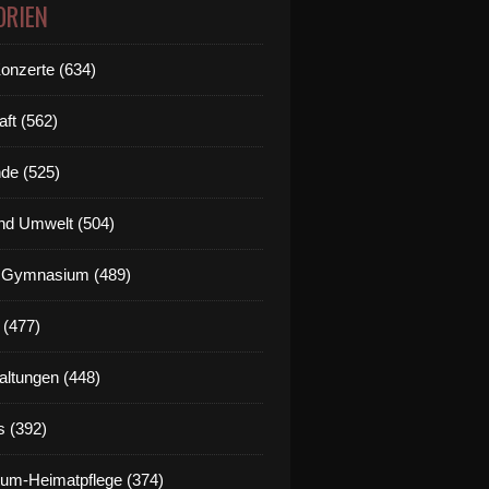
ORIEN
Konzerte (634)
aft (562)
de (525)
nd Umwelt (504)
g Gymnasium (489)
 (477)
altungen (448)
s (392)
um-Heimatpflege (374)