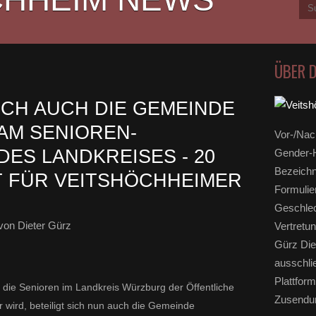
ÜBER 
ICH AUCH DIE GEMEINDE
AM SENIOREN-
Vor-/Nac
DES LANDKREISES - 20
Gender-H
Bezeichn
 FÜR VEITSHÖCHHEIMER
Formulie
Geschlec
von Dieter Gürz
Vertretun
Gürz Die
ausschli
Plattform
die Senioren im Landkreis Würzburg der Öffentliche
Zusendun
 wird, beteiligt sich nun auch die Gemeinde