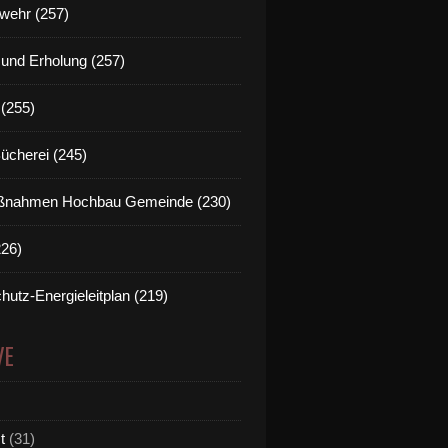
wehr (257)
t und Erholung (257)
(255)
Bücherei (245)
nahmen Hochbau Gemeinde (230)
226)
hutz-Energieleitplan (219)
VE
t
(31)