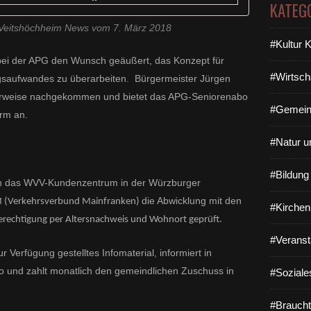
KATEG
f Veitshöchheim News vom 7. März 2018
#Kultur 
 bei der APG den Wunsch geäußert, das Konzept für
#Wirtsch
ngsaufwandes zu überarbeiten. Bürgermeister Jürgen
erweise nachgekommen und bietet das APG-Seniorenabo
#Gemein
orm an.
#Natur u
#Bildun
ch das WVV-Kundenzentrum in der Würzburger
die Abwicklung mit den
VM (Verkehrsverbund Mainfranken)
#Kirchen
erechtigung per Altersnachweis und Wohnort geprüft.
#Veranst
r Verfügung gestelltes Infomaterial, informiert in
 und zahlt monatlich den gemeindlichen Zuschuss in
#Soziale
#Braucht