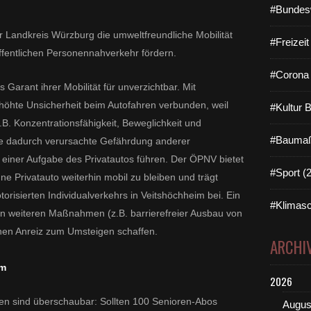
#Bundes
Landkreis Würzburg die umweltfreundliche Mobilität
#Freizei
fentlichen Personennahverkehr fördern.
#Corona 
s Garant ihrer Mobilität für unverzichtbar. Mit
höhte Unsicherheit beim Autofahren verbunden, weil
#Kultur 
B. Konzentrationsfähigkeit, Beweglichkeit und
#Baumaß
e dadurch verursachte Gefährdung anderer
u einer Aufgabe des Privatautos führen. Der ÖPNV bietet
#Sport (
ne Privatauto weiterhin mobil zu bleiben und trägt
orisierten Individualverkehrs in Veitshöchheim bei. Ein
#Klimasc
n weiteren Maßnahmen (z.B. barrierefreier Ausbau von
einen Anreiz zum Umsteigen schaffen.
ARCHI
im
2026
n sind überschaubar: Sollten 100 Senioren-Abos
Augus