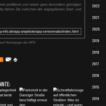
ren profitieren von einem ganz besonders günstigen
2022
o fahren Sie zwischen der angegebenen Start- und
2021
2020
g-info.de/apg-angebote/apg-seniorenabo/index.html
2019
 auf Homepage der APG
2018
0
2017
2016
NNTE:
2015
2014