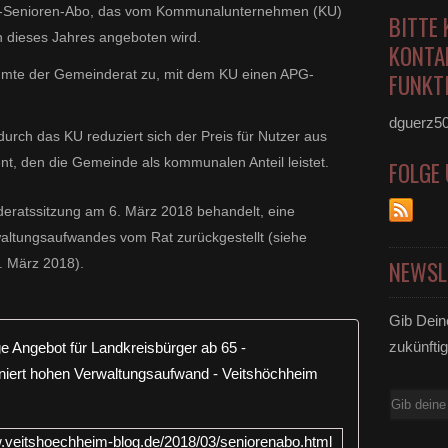
-Senioren-Abo, das vom Kommunalunternehmen (KU)
BITTE 
n dieses Jahres angeboten wird.
KONTA
mmte der Gemeinderat zu, mit dem KU einen APG-
FUNKTI
dguerz5
ch das KU reduziert sich der Preis für Nutzer aus
t, den die Gemeinde als kommunalen Anteil leistet.
FOLGE
deratssitzung am 6. März 2018 behandelt, eine
altungsaufwandes vom Rat zurückgestellt (siehe
NEWSL
. März 2018).
Gib Dein
APG-Senior
zukünftig
E-
Mail
w.veitshoechheim-blog.de/2018/03/seniorenabo.html