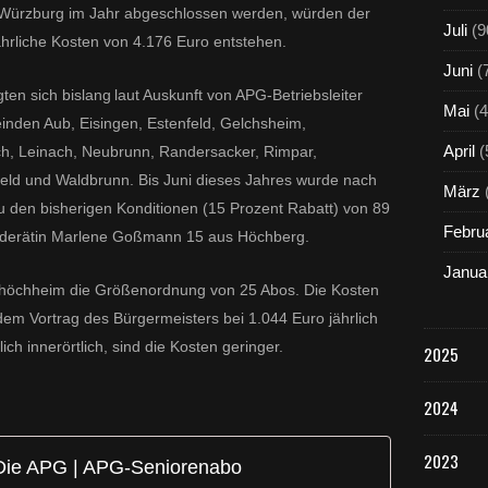
ürzburg im Jahr abgeschlossen werden, würden der
Juli
(9
hrliche Kosten von 4.176 Euro entstehen.
Juni
(
ten sich bislang
laut Auskunft von APG-Betriebsleiter
Mai
(4
einden Aub, Eisingen, Estenfeld, Gelchsheim,
April
(
h, Leinach, Neubrunn, Randersacker, Rimpar,
feld und Waldbrunn. Bis Juni dieses Jahres wurde nach
März
 den bisherigen Konditionen (15 Prozent Rabatt) von 89
Febru
nderätin Marlene Goßmann 15 aus Höchberg.
Janua
itshöchheim die Größenordnung von 25 Abos. Die Kosten
m Vortrag des Bürgermeisters bei 1.044 Euro jährlich
ich innerörtlich, sind die Kosten geringer.
2025
2024
2023
Die APG | APG-Seniorenabo