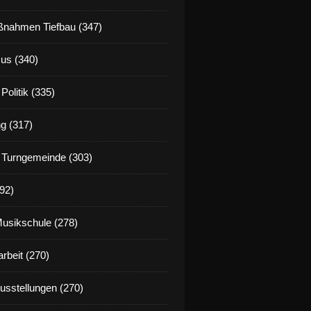
nahmen Tiefbau (347)
us (340)
Politik (335)
g (317)
 Turngemeinde (303)
92)
Musikschule (278)
rbeit (270)
Ausstellungen (270)