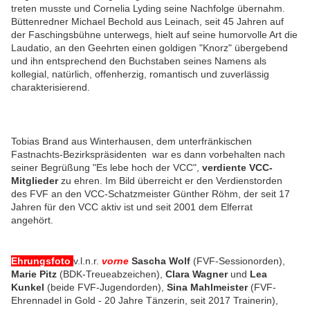
treten musste und Cornelia Lyding seine Nachfolge übernahm.
Büttenredner Michael Bechold aus Leinach, seit 45 Jahren auf
der Faschingsbühne unterwegs, hielt auf seine humorvolle Art die
Laudatio, an den Geehrten einen goldigen "Knorz" übergebend
und ihn entsprechend den Buchstaben seines Namens als
kollegial, natürlich, offenherzig, romantisch und zuverlässig
charakterisierend.
Tobias Brand aus Winterhausen, dem unterfränkischen
Fastnachts-Bezirkspräsidenten war es dann vorbehalten nach
seiner Begrüßung "Es lebe hoch der VCC",
verdiente VCC-
Mitglieder
zu ehren. Im Bild überreicht er den Verdienstorden
des FVF an den VCC-Schatzmeister Günther Röhm, der seit 17
Jahren für den VCC aktiv ist und seit 2001 dem Elferrat
angehört.
Ehrungsfoto
v.l.n.r.
vorne
Sascha Wolf
(FVF-Sessionorden),
Marie Pitz
(BDK-Treueabzeichen),
Clara Wagner
und
Lea
Kunkel
(beide FVF-Jugendorden),
Sina Mahlmeister
(FVF-
Ehrennadel in Gold - 20 Jahre Tänzerin, seit 2017 Trainerin),