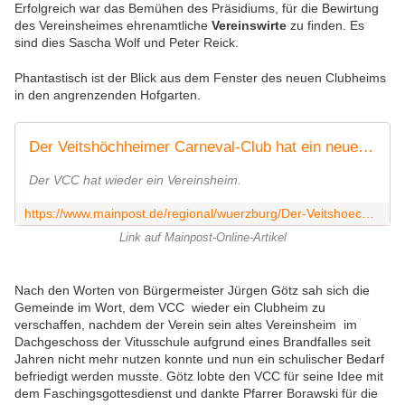
Erfolgreich war das Bemühen des Präsidiums, für d
ie
Bewirtung
des Vereinsheimes ehrenamtliche
Vereinswirte
zu finden. Es
sind dies Sascha Wolf und Peter Reick.
Phantastisch ist der Blick aus dem Fenster des neuen Clubheims
in den angrenzenden Hofgarten.
Der Veitshöchheimer Carneval-Club hat ein neues Vereinsheim
Der VCC hat wieder ein Vereinsheim.
https://www.mainpost.de/regional/wuerzburg/Der-Veitshoechheimer-Carneval-Club-hat-ein-neues-Vereinsheim;art736,10105641
Link auf Mainpost-Online-Artikel
Nach den Worten von Bürgermeister Jürgen Götz sah sich die
Gemeinde im Wort, dem VCC wieder ein Clubheim zu
verschaffen, nachdem der Verein
sein altes Vereinsheim im
Dachgeschoss der Vitusschule aufgrund eines Brandfalles seit
Jahren nicht mehr nutzen konnte und nun ein schulischer Bedarf
befriedigt werden musste. Götz lobte den VCC für seine Idee mit
dem Faschingsgottesdienst und dankte Pfarrer Borawski für die