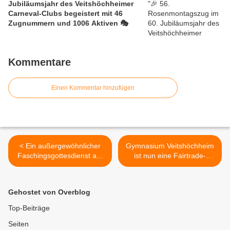
Jubiläumsjahr des Veitshöchheimer
Carneval-Clubs begeistert mit 46
Zugnummern und 1006 Aktiven 🎭
Kommentare
Einen Kommentar hinzufügen
< Ein außergewöhnlicher
Gymnasium Veitshöchheim
Faschingsgottesdienst am
ist nun eine Fairtrade-
11.11. um 11.11 Uhr in der
School, die 182. Schule in
Veitshöchheimer Vituskirche
Bayern, die sich für einen
Fairen Handel einsetzt >
Gehostet von Overblog
Top-Beiträge
Seiten