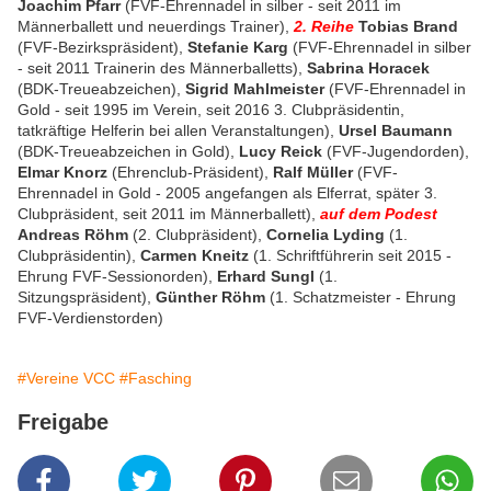
Joachim Pfarr
(FVF-Ehrennadel in silber - seit 2011 im
Männerballett und neuerdings Trainer),
2. Reihe
Tobias Brand
(FVF-Bezirkspräsident),
Stefanie Karg
(FVF-Ehrennadel in silber
- seit 2011 Trainerin des Männerballetts),
Sabrina Horacek
(BDK-Treueabzeichen),
Sigrid Mahlmeister
(FVF-Ehrennadel in
Gold - seit 1995 im Verein, seit 2016 3. Clubpräsidentin,
tatkräftige Helferin bei allen Veranstaltungen),
Ursel Baumann
(BDK-Treueabzeichen in Gold),
Lucy Reick
(FVF-Jugendorden),
Elmar Knorz
(Ehrenclub-Präsident),
Ralf Müller
(FVF-
Ehrennadel in Gold - 2005 angefangen als Elferrat, später 3.
Clubpräsident, seit 2011 im Männerballett),
auf dem Podest
Andreas Röhm
(2. Clubpräsident),
Cornelia Lyding
(1.
Clubpräsidentin),
Carmen Kneitz
(1. Schriftführerin seit 2015 -
Ehrung FVF-Sessionorden),
Erhard Sungl
(1.
Sitzungspräsident),
Günther Röhm
(1. Schatzmeister - Ehrung
FVF-Verdienstorden)
#Vereine VCC
#Fasching
Freigabe