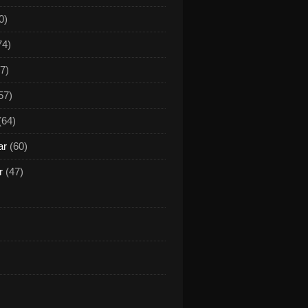
0)
74)
7)
57)
(64)
ar
(60)
r
(47)