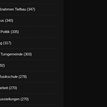
nahmen Tiefbau (347)
us (340)
Politik (335)
g (317)
 Turngemeinde (303)
92)
Musikschule (278)
rbeit (270)
Ausstellungen (270)