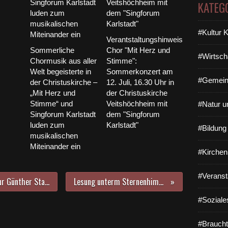
KATEG
#Kultur 
Verantstaltungshinweis
Sommerliche
Chor "Mit Herz und
#Wirtsch
Chormusik aus aller
Stimme":
Welt begeisterte in
Sommerkonzert am
#Gemein
der Christuskirche –
12. Juli, 16.30 Uhr in
„Mit Herz und
der Christuskirche
Stimme“ und
Veitshöchheim mit
#Natur u
Singforum Karlstadt
dem "Singforum
luden zum
Karlstadt"
#Bildun
musikalischen
Miteinander ein
#Kirchen
#Veranst
Kabarettist und Theater-Regisseur Günther Stadtmüller präsentiert am 18. September in der Bücherei im Bahnhof einen Roman mit verwandschaftlichen Bezügen
Lesung unterm Sternenhimmel zum Thema Heimat - zauberhafte Stimmung bei den NaturFreunden
#Soziale
#Braucht