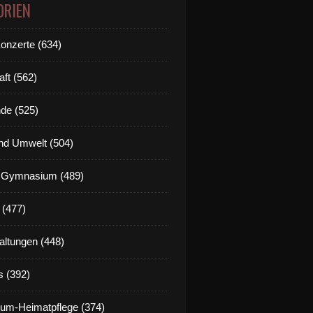
ORIEN
Konzerte (634)
aft (562)
de (525)
nd Umwelt (504)
g Gymnasium (489)
 (477)
altungen (448)
s (392)
um-Heimatpflege (374)