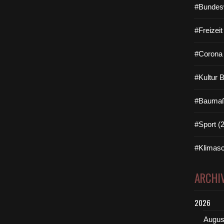
#Bundes
#Freizei
#Corona 
#Kultur 
#Baumaß
#Sport (
#Klimasc
ARCHI
2026
Augus