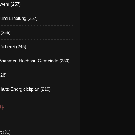
wehr (257)
t und Erholung (257)
(255)
Bücherei (245)
nahmen Hochbau Gemeinde (230)
226)
hutz-Energieleitplan (219)
VE
t
(31)