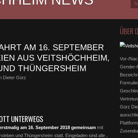
ÜBER 
HRT AM 16. SEPTEMBER
EIEN AUS VEITSHÖCHHEIM,
Vor-/Nac
UND THÜNGERSHEIM
Gender-H
Bezeichn
 Dieter Gürz
Formulie
Geschlec
Vertretun
Gürz Die
ausschli
 GOTT UNTERWEGS
Plattform
erstmalig am 16. September 2018 gemeinsam
mit
Zusendun
leben und Thüngersheim statt. Eingeladen sind alle ,