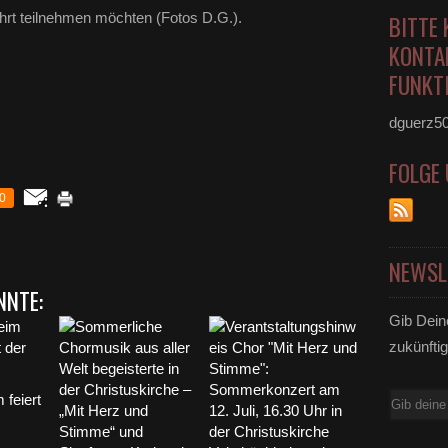
ahrt teilnehmen möchten (Fotos D.G.).
BITTE 
KONTA
FUNKTI
dguerz5
FOLGE
0
NEWSL
NNTE:
Gib Dein
zukünftig
 feiert
E-
Mail