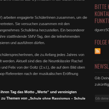
BITTE 
KONTA
V) arbeiten engagierte SchülerInnen zusammen, um die
FUNKTI
 vertreten. Sie versuchen zusammen mit den
dguerz5
n angenehmes Schulklima herzustellen. Ein besonderer
Jahre stattfindende SMV-Tag, den die teilnehmenden
FOLGE
isieren und ausführen dürfen.
chülersprecherInnen, die zu Anfang jedes Jahres von
t werden. Aktuell sind dies die Neuntklässler Rachel
NEWSL
) und Felix von der Goltz (2.v.l.), die auf dem Bild oben
hop-Referenten nach der musikalischen Eröffnung
Gib Dein
zukünftig
 ihren Tag das Motto „Werte“ und vereinigten
E-
d zu Themen von
„Schule ohne Rassismus – Schule
Mail