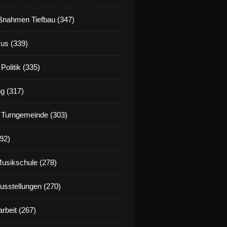
nahmen Tiefbau (347)
us (339)
Politik (335)
g (317)
 Turngemeinde (303)
92)
Musikschule (278)
Ausstellungen (270)
rbeit (267)