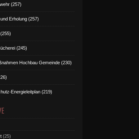
wehr (257)
t und Erholung (257)
(255)
Bücherei (245)
nahmen Hochbau Gemeinde (230)
226)
hutz-Energieleitplan (219)
VE
t
(25)