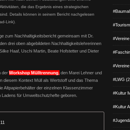
Aktivitäten, die das Ergebnis eines strategischen
#Baumaß
sind. Details können in seinem Bericht nachgelesen
d-Link).
#Tourism
ge zum Nachhaltigkeitsbericht gemeinsam mit Dr.
#Vereine 
 den drei oben abgebildeten Nachhaltigkeitslehrerinnen
ilke Haaf, Uschi Martin, Beate Hofstetter und Dieter
#Faschin
#Vereine
h der
Workshop Mülltrennung
,
den Marei Lehner und
#LWG (2
 in diesem Kontext Müll als Wertstoff und das Thema
e Altpapierbehälter der einzelnen Klassenzimmer
#Kultur 
en Ladens für Umweltschutzhefte geboren.
#Kultur 
#Jugenda
 11