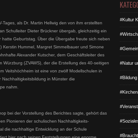
KATEG
#Kultur 
ages, als Dr. Martin Hellwig den von ihm erstellten
an Schulleiter Dieter Brückner übergab, gleichzeitig ein
#Wirtsch
 hatte Geburtstag. Über die Übergabe freute sich neben
.l.) Kerstin Hummel, Margret Simmelbauer und
Simone
#Gemein
hnhafte Alexander Kutscher, dem Geschäftsleiter des
 Würzburg (ZVAWS), der die Erstellung des 40-seitigen
#Natur u
m Veitshöchheim ist eine von zwölf Modellschulen in
#Bildun
r Nachhaltigkeitsbildung in Münster die
Lupe nahm.
#Kirchen
#Veranst
op bei der Vorstellung des Berichtes sagte, gehört das
#Soziale
n Pionieren der schulischen Nachhaltigkeits-
al die nachhaltige Entwicklung an der Schule
#Braucht
tiert hier nach seinen Feststellungen eine enorme