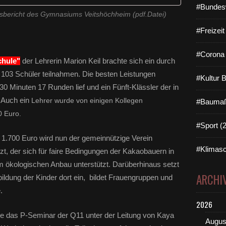
#Bundes
tsbericht des Gymnasiums Veitshöchheim (pdf.Datei)
#Freizei
#Corona 
chule"
der Lehrerin Marion Keil brachte sich ein durch
ig 103 Schüler teilnahmen. Die besten Leistungen
#Kultur 
 30 Minuten 17 Runden lief und ein Fünft-Klässler der in
 Auch ein
Lehrer wurde von einigen Kollegen
#Baumaß
0 Euro.
#Sport (
1.700 Euro wird nun der gemeinnützige Verein
#Klimasc
tzt, der sich für faire Bedingungen der Kakaobauern in
im ökologischen Anbau unterstützt. Darüberhinaus setzt
ARCHI
lbildung der Kinder dort ein, bildet Frauengruppen und
.
2026
e das P-Seminar der Q11 unter der Leitung von Kaya
Augus