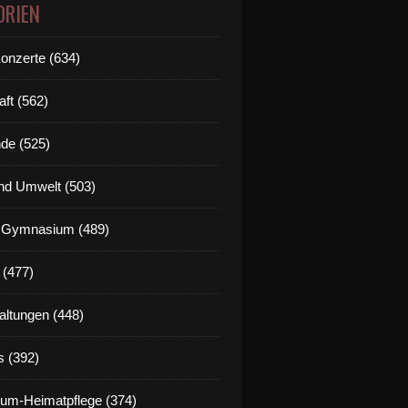
ORIEN
Konzerte (634)
aft (562)
de (525)
nd Umwelt (503)
g Gymnasium (489)
 (477)
altungen (448)
s (392)
um-Heimatpflege (374)