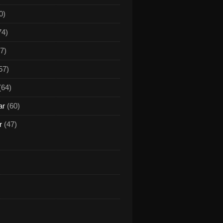
0)
74)
7)
57)
(64)
ar
(60)
r
(47)