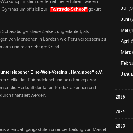
orkshop, in dem die Teilnehmer erfuhren, wie ein
Juli
(9
s Gymnasium offiziell zur
"
Fairtrade-School"
gekürt
Juni
(
Mai
(4
 Schässburger diese Zielsetzung erläutert, als
ngen von Menschen in Ländern wie Peru verbessern zu
April
(
n arm und reich sehr groß sind.
März
Febru
ünterslebener Eine-Welt-Vereins „Harambee“ e.V.
Janua
en stellte das Fairtradelabel und sein Konzept vor.
rnten die Herkunft der fairen Produkte kennen und
adurch finanziert werden.
2025
2024
2023
us allen Jahrgangsstufen unter der Leitung von Marcel