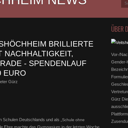
ÜBER 
SHÖCHHEIM BRILLIERTE
T NACHHALTIGKEIT,
Vor-/Nac
TRADE - SPENDENLAUF
Gender-H
Bezeichn
0 EURO
Formulie
eter Gürz
Geschlec
Vertretun
Gürz Die
ausschli
Plattform
ten Schulen Deutschlands und als
„Schule ohne
Zusendun
lle Ehre machte das Gymnasium in der letzten Woche