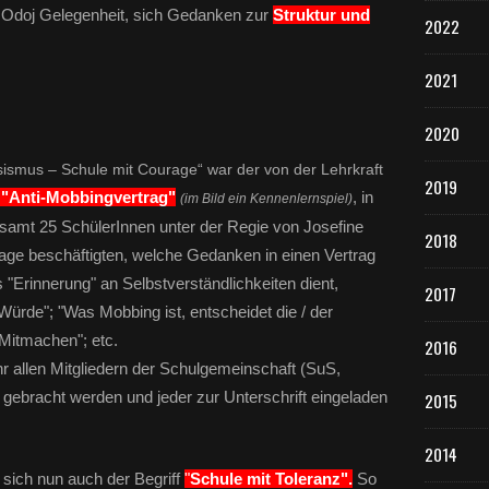
 Odoj Gelegenheit, sich Gedanken zur
Struktur und
2022
2021
2020
ismus – Schule mit Courage“ war der von der Lehrkraft
2019
"Anti-Mobbingvertrag"
, in
(im Bild ein Kennenlernspiel)
samt 25 SchülerInnen unter der Regie von Josefine
2018
age beschäftigten, welche Gedanken in einen Vertrag
"Erinnerung" an Selbstverständlichkeiten dient,
2017
Würde"; "Was Mobbing ist, entscheidet die / der
 Mitmachen"; etc.
2016
hr allen Mitgliedern der Schulgemeinschaft (SuS,
 gebracht werden und jeder zur Unterschrift eingeladen
2015
2014
sich nun auch der Begriff
"
Schule mit Toleranz".
So