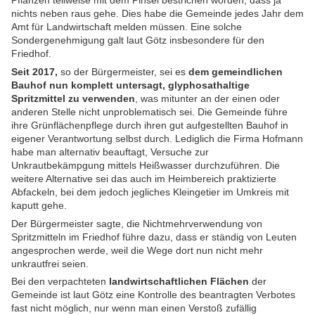
Pflanzen teilweise mit dem Pinsel bestrichen worden, dass ja
nichts neben raus gehe. Dies habe die Gemeinde jedes Jahr dem
Amt für Landwirtschaft melden müssen. Eine solche
Sondergenehmigung galt laut Götz insbesondere für den
Friedhof.
Seit 2017,
so der Bürgermeister, sei es
dem gemeindlichen
Bauhof nun komplett untersagt, glyphosathaltige
Spritzmittel zu verwenden
, was mitunter an der einen oder
anderen Stelle nicht unproblematisch sei. Die Gemeinde führe
ihre Grünflächenpflege durch ihren gut aufgestellten Bauhof in
eigener Verantwortung selbst durch. Lediglich die Firma Hofmann
habe man alternativ beauftagt, Versuche zur
Unkrautbekämpgung mittels Heißwasser durchzuführen. Die
weitere Alternative sei das auch im Heimbereich praktizierte
Abfackeln, bei dem jedoch jegliches Kleingetier im Umkreis mit
kaputt gehe.
Der Bürgermeister sagte, die Nichtmehrverwendung von
Spritzmitteln im Friedhof führe dazu, dass er ständig von Leuten
angesprochen werde, weil die Wege dort nun nicht mehr
unkrautfrei seien.
Bei den verpachteten
landwirtschaftlichen Flächen
der
Gemeinde ist laut Götz eine Kontrolle des beantragten Verbotes
fast nicht möglich, nur wenn man einen Verstoß zufällig