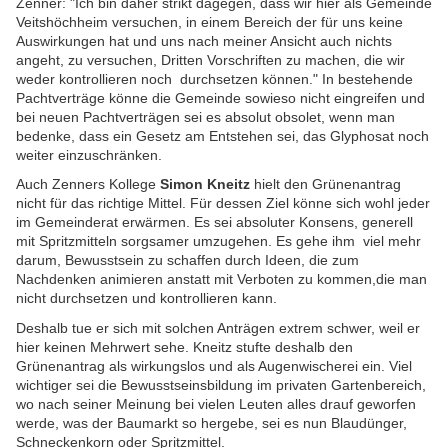
Zenner: "Ich bin daher strikt dagegen, dass wir hier als Gemeinde
Veitshöchheim versuchen, in einem Bereich der für uns keine
Auswirkungen hat und uns nach meiner Ansicht auch nichts
angeht, zu versuchen, Dritten Vorschriften zu machen, die wir
weder kontrollieren noch durchsetzen können." In bestehende
Pachtverträge könne die Gemeinde sowieso nicht eingreifen und
bei neuen Pachtverträgen sei es absolut obsolet, wenn man
bedenke, dass ein Gesetz am Entstehen sei, das Glyphosat noch
weiter einzuschränken.
Auch Zenners Kollege
Simon Kneitz
hielt den Grünenantrag
nicht für das richtige Mittel. Für dessen Ziel könne sich wohl jeder
im Gemeinderat erwärmen. Es sei absoluter Konsens, generell
mit Spritzmitteln sorgsamer umzugehen. Es gehe ihm viel mehr
darum, Bewusstsein zu schaffen durch Ideen, die zum
Nachdenken animieren anstatt mit Verboten zu kommen,die man
nicht durchsetzen und kontrollieren kann.
Deshalb tue er sich mit solchen Anträgen extrem schwer, weil er
hier keinen Mehrwert sehe. Kneitz stufte deshalb den
Grünenantrag als wirkungslos und als Augenwischerei ein. Viel
wichtiger sei die Bewusstseinsbildung im privaten Gartenbereich,
wo nach seiner Meinung bei vielen Leuten alles drauf geworfen
werde, was der Baumarkt so hergebe, sei es nun Blaudünger,
Schneckenkorn oder Spritzmittel.