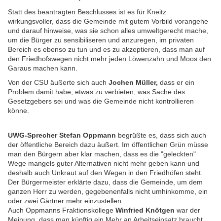
Statt des beantragten Beschlusses ist es für Kneitz
wirkungsvoller, dass die Gemeinde mit gutem Vorbild vorangehe
und darauf hinweise, was sie schon alles umweltgerecht mache,
um die Bürger zu sensibiliseren und anzuregen, im privaten
Bereich es ebenso zu tun und es zu akzeptieren, dass man auf
den Friedhofswegen nicht mehr jeden Löwenzahn und Moos den
Garaus machen kann.
Von der CSU äußerte sich auch
Jochen Müller,
dass er ein
Problem damit habe, etwas zu verbieten, was Sache des
Gesetzgebers sei und was die Gemeinde nicht kontrollieren
könne.
UWG-Sprecher Stefan Oppmann
begrüßte es, dass sich auch
der öffentliche Bereich dazu äußert. Im öffentlichen Grün müsse
man den Bürgern aber klar machen, dass es die "geleckten"
Wege mangels guter Alternativen nicht mehr geben kann und
deshalb auch Unkraut auf den Wegen in den Friedhöfen steht.
Der Bürgermeister erklärte dazu, dass die Gemeinde, um dem
ganzen Herr zu werden, gegebenenfalls nicht umhinkomme, ein
oder zwei Gärtner mehr einzustellen.
Auch Oppmanns Fraktionskollege
Winfried Knötgen
war der
Meinung, dass man künftig ein Mehr an Arbeitseinsatz braucht,