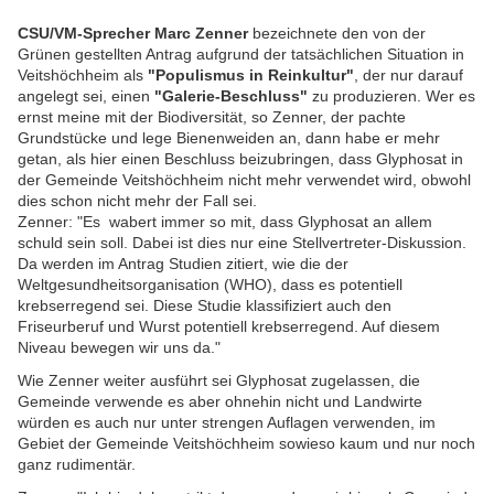
CSU/VM-Sprecher Marc Zenner
bezeichnete den von der
Grünen gestellten Antrag aufgrund der tatsächlichen Situation in
Veitshöchheim als
"Populismus in Reinkultur"
, der nur darauf
angelegt sei, einen
"Galerie-Beschluss"
zu produzieren. Wer es
ernst meine mit der Biodiversität, so Zenner, der pachte
Grundstücke und lege Bienenweiden an, dann habe er mehr
getan, als hier einen Beschluss beizubringen, dass Glyphosat in
der Gemeinde Veitshöchheim nicht mehr verwendet wird, obwohl
dies schon nicht mehr der Fall sei.
Zenner: "Es wabert immer so mit, dass Glyphosat an allem
schuld sein soll. Dabei ist dies nur eine Stellvertreter-Diskussion.
Da werden im Antrag Studien zitiert, wie die der
Weltgesundheitsorganisation (WHO), dass es potentiell
krebserregend sei. Diese Studie klassifiziert auch den
Friseurberuf und Wurst potentiell krebserregend. Auf diesem
Niveau bewegen wir uns da."
Wie Zenner weiter ausführt sei Glyphosat zugelassen, die
Gemeinde verwende es aber ohnehin nicht und Landwirte
würden es auch nur unter strengen Auflagen verwenden, im
Gebiet der Gemeinde Veitshöchheim sowieso kaum und nur noch
ganz rudimentär.