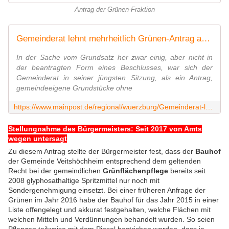
Antrag der Grünen-Fraktion
Gemeinderat lehnt mehrheitlich Grünen-Antrag auf Glyphosat-freie Bewirtschaftung ab
In der Sache vom Grundsatz her zwar einig, aber nicht in
der beantragten Form eines Beschlusses, war sich der
Gemeinderat in seiner jüngsten Sitzung, als ein Antrag,
gemeindeeigene Grundstücke ohne
https://www.mainpost.de/regional/wuerzburg/Gemeinderat-lehnt-mehrheitlich-Gruenen-Antrag-auf-Glyphosat-freie-Bewirtschaftung-ab;art736,9994852
Stellungnahme des Bürgermeisters: Seit 2017 von Amts
wegen untersagt
Zu diesem Antrag stellte der Bürgermeister fest, dass der
Bauhof
der Gemeinde Veitshöchheim entsprechend dem geltenden
Recht bei der gemeindlichen
Grünflächenpflege
bereits seit
2008 glyphosathaltige Spritzmittel nur noch mit
Sondergenehmigung einsetzt. Bei einer früheren Anfrage der
Grünen im Jahr 2016 habe der Bauhof für das Jahr 2015 in einer
Liste offengelegt und akkurat festgehalten, welche Flächen mit
welchen Mitteln und Verdünnungen behandelt wurden. So seien