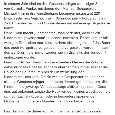
In diesem Jahr sind es die „Gespensterjäger auf eisiger Spur“
von Cornelia Funke, mit denen der Mainzer Schauspieler
Michael Hain in drei einstündigen Lesungen insgesamt 220
Drittklässler aus Veitshöchheim (Grundschule + Förderschule),
Zell, Unterdürrbach und Güntersleben mit auf eine gruslige Reise
nahm.
Dabei Hain macht „Lesetheater“, was bedeutet, dass er ein
Kinderbuch gewissermaßen lesend inszeniert. Dabei kam er mit
wenigen Requisiten aus, konzentrierte sich so ganz auf das Buch,
das auch wortgetreu vorgelesen und vorgespielt wurde – mitsamt
den Zuhörern, die immer wieder wie im Bild links der Junge mit
einbezogen wurde.
Ganz im Stil des Hainschen Lesetheaters bleiben die Zuhörer
dabei nicht etwa passiv, sondern übernehmen immer wieder die
Rollen der Hauptfiguren bei der Inszenierung des
Kinderbuchklassikers. Ob sie wie die Gespenster heulen oder
sich als Gespensterjäger behaupten, immer geht es darum, die
Kinder in die jeweilige Vorlesepassage aktiv einzubinden. Dass
dies gut ankommt, zeigte die Reaktion der kleinen Zuschauer, die
sich vor Lachen kugelten oder in besonders spannenden
Momenten mit offenen Mündern dem Geschehen folgten.
Das Buch wurde dabei nicht komplett behandelt, sodass ein