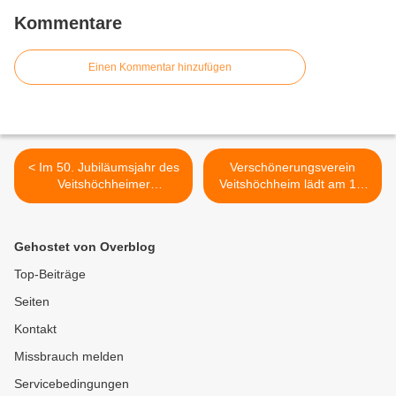
Kommentare
Einen Kommentar hinzufügen
< Im 50. Jubiläumsjahr des
Verschönerungsverein
Veitshöchheimer
Veitshöchheim lädt am 10.
Geisbergbades gibt es
Juni 2018 von 10 bis 18 Uhr
einige Neuerungen -
zum Tag der Offenen
Eröffnung am 28. April 2018
Gärten ein >
Gehostet von Overblog
Top-Beiträge
Seiten
Kontakt
Missbrauch melden
Servicebedingungen