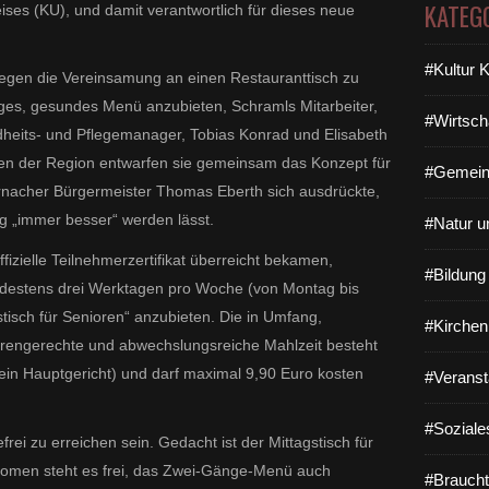
KATEG
s (KU), und damit verantwortlich für dieses neue
#Kultur 
gegen die Vereinsamung an einen Restauranttisch zu
iges, gesundes Menü anzubieten, Schramls Mitarbeiter,
#Wirtsch
ndheits- und Pflegemanager, Tobias Konrad und Elisabeth
en der Region entwarfen sie gemeinsam das Konzept für
#Gemein
rnacher Bürgermeister Thomas Eberth sich ausdrückte,
g „immer besser“ werden lässt.
#Natur u
ffizielle Teilnehmerzertifikat überreicht bekamen,
#Bildun
mindestens drei Werktagen pro Woche (von Montag bis
stisch für Senioren“ anzubieten. Die in Umfang,
#Kirchen
rengerechte und abwechslungsreiche Mahlzeit besteht
in Hauptgericht) und darf maximal 9,90 Euro kosten
#Veranst
#Soziale
efrei zu erreichen sein. Gedacht ist der Mittagstisch für
omen steht es frei, das Zwei-Gänge-Menü auch
#Braucht