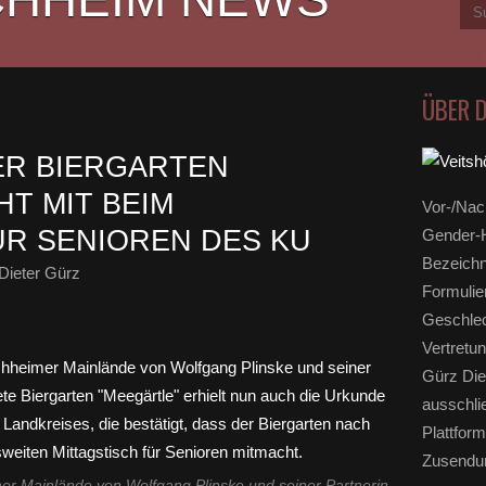
ÜBER 
ER BIERGARTEN
T MIT BEIM
Vor-/Nac
ÜR SENIOREN DES KU
Gender-H
Bezeichn
Dieter Gürz
Formulie
Geschlec
Vertretun
Gürz Die
ausschli
Plattform
Zusendun
er Mainlände von Wolfgang Plinske und seiner Partnerin