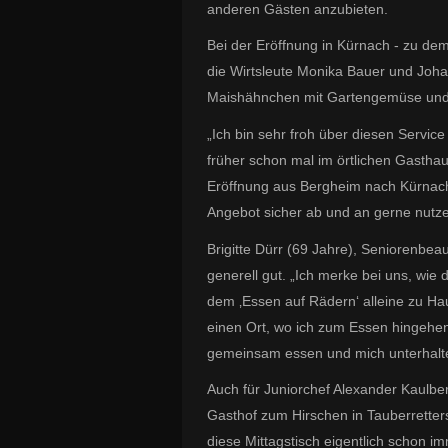
anderen Gästen anzubieten.
Bei der Eröffnung in Kürnach - zu de
die Wirtsleute Monika Bauer und Joh
Maishähnchen mit Gartengemüse und
„Ich bin sehr froh über diesen Servic
früher schon mal im örtlichen Gasthaus
Eröffnung aus Bergheim nach Kürnach
Angebot sicher ab und an gerne nutze
Brigitte Dürr (69 Jahre), Seniorenbeau
generell gut. „Ich merke bei uns, wie
dem ‚Essen auf Rädern‘ alleine zu Hau
einen Ort, wo ich zum Essen hingehen
gemeinsam essen und mich unterhalt
Auch für Juniorchef Alexander Kaulber
Gasthof zum Hirschen in Tauberretter
diese Mittagstisch eigentlich schon im