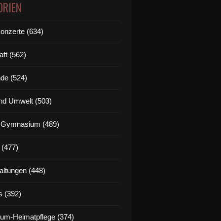
ORIEN
Konzerte (634)
aft (562)
de (524)
nd Umwelt (503)
g Gymnasium (489)
 (477)
altungen (448)
s (392)
um-Heimatpflege (374)