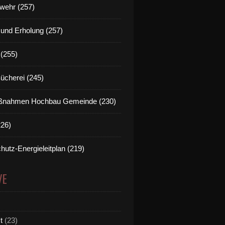
wehr (257)
t und Erholung (257)
(255)
Bücherei (245)
nahmen Hochbau Gemeinde (230)
226)
hutz-Energieleitplan (219)
VE
t
(23)