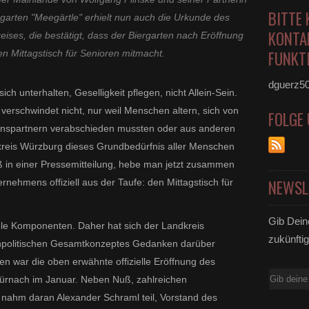
BITTE 
rgarten "Meegärtle" erhielt nun auch die Urkunde des
KONTA
es, die bestätigt, dass der Biergarten nach Eröffnung
FUNKTI
en Mittagstisch für Senioren mitmacht.
dguerz5
h unterhalten, Geselligkeit pflegen, nicht Allein-Sein.
erschwindet nicht, nur weil Menschen altern, sich von
FOLGE
enspartnern verabschieden mussten oder aus anderen
kreis Würzburg dieses Grundbedürfnis aller Menschen
 in einer Pressemitteilung, hebe man jetzt zusammen
NEWSL
ehmens offiziell aus der Taufe: den Mittagstisch für
Gib Dein
ele Komponenten. Daher hat sich der Landkreis
zukünftig
npolitischen Gesamtkonzeptes Gedanken darüber
n war die oben erwähnte offizielle Eröffnung des
E-
Kürnach im Januar. Neben Nuß, zahlreichen
Mail
 nahm daran Alexander Schraml teil, Vorstand des