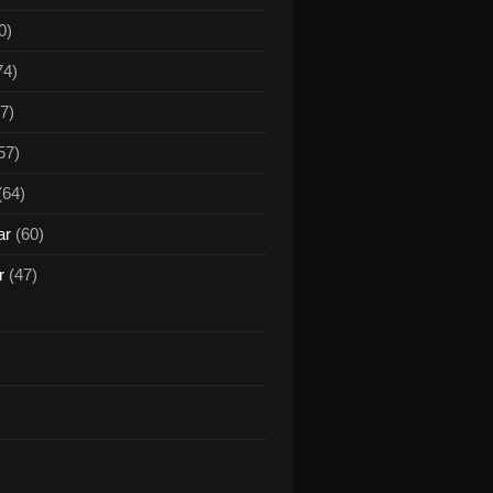
0)
74)
7)
57)
(64)
ar
(60)
r
(47)