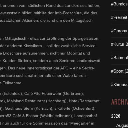
#Bundes
tronomen vom südlichen Rand des Landkreises hoffen,
ewusstsein bildet, mithilfe der Info-Broschüre, die das
#Freizei
 zusätzlichen Aktionen, die rund um den Mittagstisch
#Corona 
n Mittagstisch - etwa zur Eröffnung der Spargelsaison,
#Kultur 
r anderen Klassikern – soll der zusätzliche Service,
e Broschüre aufzunehmen, nicht nur Mobilität und
#Baumaß
n Kunden fördern, sondern auch Senioren landkreisweit
en. Das neue Innerortsticket der APG – eine Sechs-
#Sport (
 ein Euro sechsmal innerhalb einer Wabe fahren –
e Teilnahme.
#Klimasc
nte (Estenfeld), Café Alte Feuerwehr (Gerbrunn),
ARCHI
n), Mainland Restaurant (Höchberg), Hotel/Restaurant
, Gasthaus Stern (Kürnach), s’Käferle (Ochsenfurt),
2026
bero53 Café & Essbar (Waldbüttelbrunn), Landgasthof
d nun auch für die Sommersaison das "Meegärtle" in
Augus