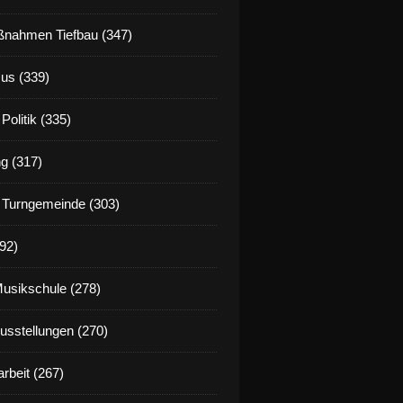
nahmen Tiefbau (347)
us (339)
Politik (335)
g (317)
 Turngemeinde (303)
92)
Musikschule (278)
Ausstellungen (270)
rbeit (267)