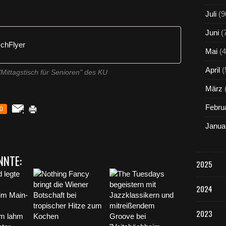
Juli
(9
Juni
(
schFlyer
Mai
(4
April
(
"Mittagstisch für Senioren" des KU
März
Febru
0
Janua
NNTE:
2025
2024
2023