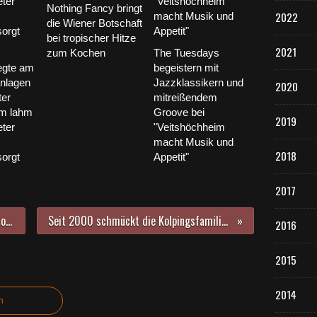
Nothing Fancy bringt
2022
die Wiener Botschaft
bei tropischer Hitze
2021
zum Kochen
The Tuesdays
egte am
begeistern mit
anlagen
Jazzklassikern und
2020
ter
mitreißendem
im lahm
Groove bei
2019
ter
"Veitshöchheim
macht Musik und
2018
orgt
Appetit"
2017
Musikalische Vorspeisen durch Chorklassen der Musikschule im AWO-Hort an der Vitusschule
Seit 2000 schmückt die Kolpingsfamilie Veitshöchheim in der Bahnhofstraße einen bunten Osterbrunnen
2016
2015
2014
n