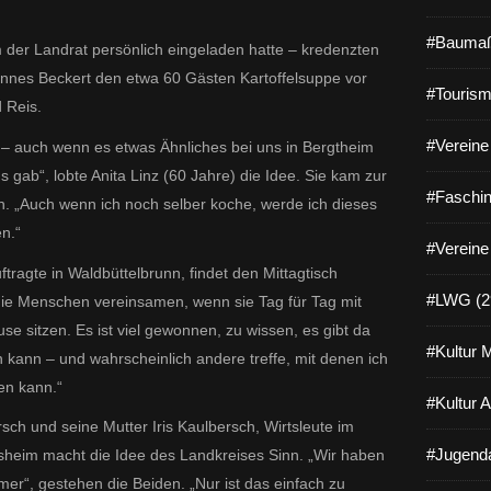
#Baumaß
m der Landrat persönlich eingeladen hatte – kredenzten
annes Beckert den etwa 60 Gästen Kartoffelsuppe vor
#Tourism
 Reis.
#Vereine 
e – auch wenn es etwas Ähnliches bei uns in Bergtheim
 gab“, lobte Anita Linz (60 Jahre) die Idee. Sie kam zur
#Faschin
. „Auch wenn ich noch selber koche, werde ich dieses
n.“
#Vereine
ftragte in Waldbüttelbrunn, findet den Mittagtisch
#LWG (2
 die Menschen vereinsamen, wenn sie Tag für Tag mit
se sitzen. Es ist viel gewonnen, zu wissen, es gibt da
#Kultur 
 kann – und wahrscheinlich andere treffe, mit denen ich
en kann.“
#Kultur 
sch und seine Mutter Iris Kaulbersch, Wirtsleute im
#Jugenda
sheim macht die Idee des Landkreises Sinn. „Wir haben
mer“, gestehen die Beiden. „Nur ist das einfach zu