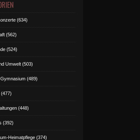
ORIEN
Konzerte (634)
aft (562)
de (524)
nd Umwelt (503)
g Gymnasium (489)
 (477)
altungen (448)
s (392)
um-Heimatpflege (374)