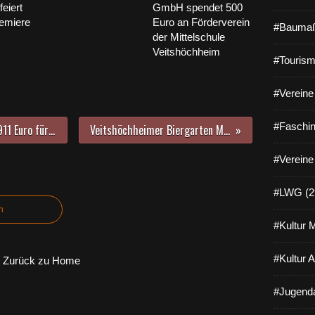
eiert
GmbH spendet 500
emiere
Euro an Förderverein
#Baumaß
der Mittelschule
Veitshöchheim
#Tourism
#Vereine 
#Faschin
Spirituals und Gospels erbringen 911 Euro für afrikanische Frauen - Mitreißendes Troubadour-Benefizkonzert in der Kuratiekirche
Veitshöchheimer Biergarten Meegärtle macht mit beim Mittagstisch für Senioren des KU
#Vereine
#LWG (2
n
#Kultur 
#Kultur 
Zurück zu Home
#Jugenda