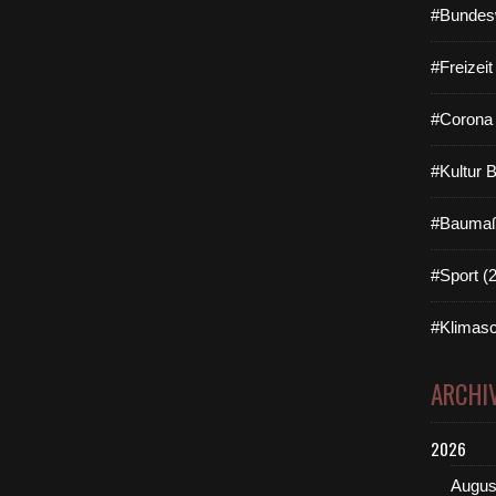
#Bundes
#Freizei
#Corona 
#Kultur 
#Baumaß
#Sport (
#Klimasc
ARCHI
2026
Augus