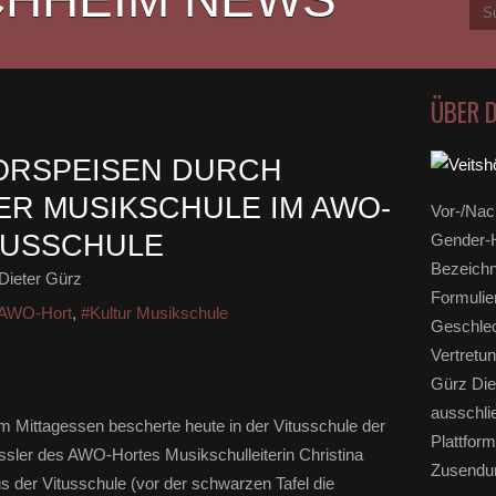
ÜBER 
ORSPEISEN DURCH
R MUSIKSCHULE IM AWO-
Vor-/Nac
TUSSCHULE
Gender-H
Bezeichn
Dieter Gürz
Formulie
AWO-Hort
,
#Kultur Musikschule
Geschlec
Vertretun
Gürz Die
ausschli
m Mittagessen bescherte heute in der Vitusschule der
Plattform
ssler des AWO-Hortes Musikschulleiterin Christina
Zusendun
us der Vitusschule (vor der schwarzen Tafel die