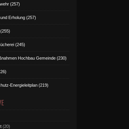
wehr (257)
t und Erholung (257)
(255)
Bücherei (245)
nahmen Hochbau Gemeinde (230)
226)
hutz-Energieleitplan (219)
VE
t
(20)