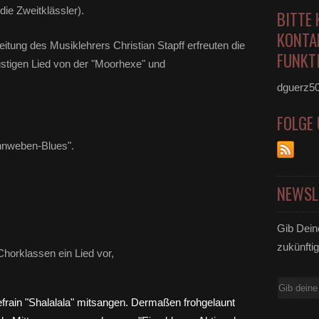
die Zweitklässler).
BITTE 
KONTA
itung des Musiklehrers Christian Stapff erfreuten die
FUNKTI
ustigen Lied von der "Moorhexe" und
dguerz5
FOLGE
innweben-Blues".
NEWSL
Gib Dein
zukünftig
horklassen ein Lied vor,
E-
Mail