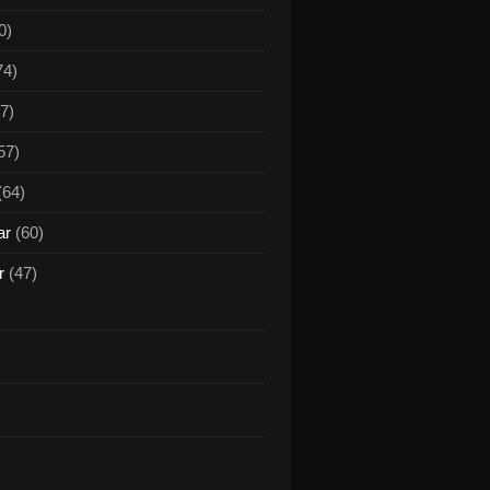
0)
74)
7)
57)
(64)
ar
(60)
r
(47)