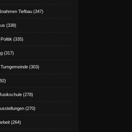
nahmen Tiefbau (347)
us (338)
Politik (335)
g (317)
 Turngemeinde (303)
92)
Musikschule (278)
Ausstellungen (270)
rbeit (264)