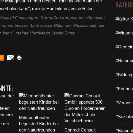
KATEG
"Shalalala" mitsangen. Dermaßen frohgelaunt schmeckte
#Kultur 
 umso besser. "Eine klasse Aktion der Musikschule, die
#Wirtsch
 kann", meinte Hortleiterin Jessie Ritter.
#Gemein
0
#Natur u
#Bildun
NNTE:
#Kirchen
#Veranst
#Soziale
Mitmachtheater
e der
begeistert Kinder bei
den Naturfreunden
Conradi Consult
#Braucht