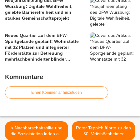
Neujahrsempfang des BFW
Würzburg: Digitale Wahlfreiheit,
gelebte Barrierefreiheit und ein
starkes Gemeinschaftsprojekt
Neues Quartier auf dem BFW-
Sportgelände geplant: Wohnstätte
mit 32 Plätzen und integrierter
Förderstätte zur Betreuung
mehrfachbehinderter blinder
Menschen und 40 seniorengerechte
Eigentumswohnungen - Ein soziales
Kommentare
Leuchtturmprojekt
Einen Kommentar hinzufügen
< Nachbarschaftshilfe und
Roter Teppich führte zu den
die Sozialstation laden am
50. Veitshöchheimer
Montag, 26. März zum
Landespflegetage - Ein