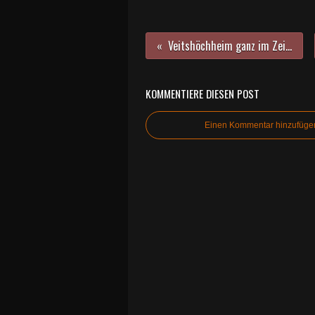
Veitshöchheim ganz im Zeichen des Weins - 60. Weinbautage der LWG vom 27. bis 28. Februar 2018 in den Mainfrankensälen
KOMMENTIERE DIESEN POST
Einen Kommentar hinzufüge