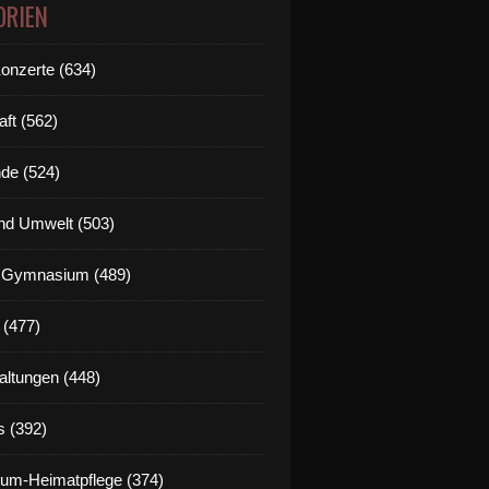
ORIEN
Konzerte (634)
aft (562)
de (524)
nd Umwelt (503)
g Gymnasium (489)
 (477)
altungen (448)
s (392)
um-Heimatpflege (374)