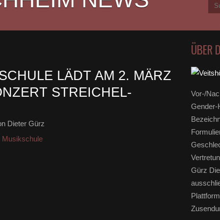
ÜBER 
SCHULE LÄDT AM 2. MÄRZ
NZERT STREICHEL-
Vor-/Nac
Gender-H
Bezeichn
n Dieter Gürz
Formulie
r Musikschule
Geschlec
Vertretun
Gürz Die
ausschli
Plattform
Zusendun