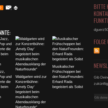
BITTE 
0
KONTA
FUNKTI
dguerz5
NNTE:
FOLGE
NEWSL
Musikalischer
zz,
Frühschoppen bei
Pop und
Waldgarten wird zur
den NaturFreunden:
Gib Dein
rte die
Konzertbühne:
Erhard Rada
zukünftig
 beim
‚Amely Day‘
begeistert als Solist
begeistert beim
E-
n
musikalischen
Abendausklang der
Mail
Naturfreunde“