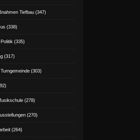
nahmen Tiefbau (347)
us (338)
Politik (335)
g (317)
 Turngemeinde (303)
92)
Musikschule (278)
Ausstellungen (270)
rbeit (264)