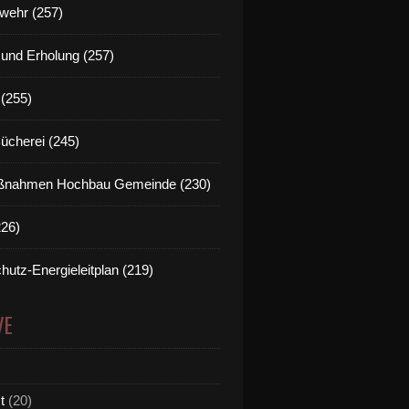
wehr (257)
t und Erholung (257)
(255)
Bücherei (245)
nahmen Hochbau Gemeinde (230)
226)
hutz-Energieleitplan (219)
VE
t
(20)