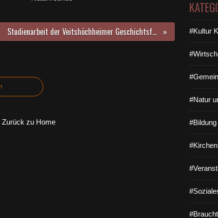
KATEG
Studienarbeit der Veitshöchheimer Geschichtsforscherin Dr. Anne-Marie Greving offenbart: Nazi-Schergen richteten auch in der italienischen Partnerstadt Greve in Chianti ein kriegsverbrecherisches Massaker an.
#Kultur 
#Wirtsch
#Gemein
n
#Natur u
Zurück zu Home
#Bildun
#Kirchen
#Veranst
#Soziale
#Braucht