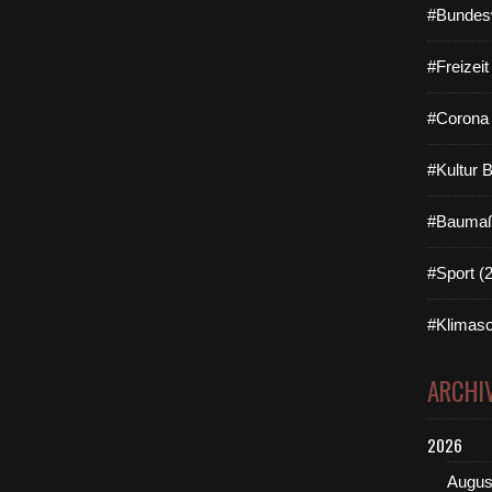
#Bundes
#Freizei
#Corona 
#Kultur 
#Baumaß
#Sport (
#Klimasc
ARCHI
2026
Augus