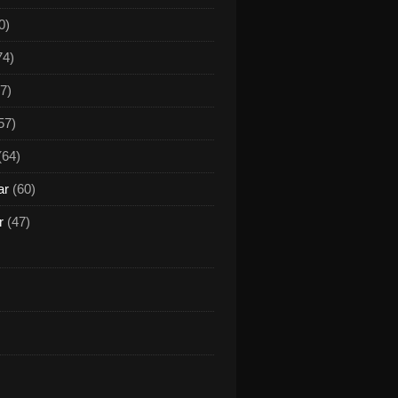
0)
74)
7)
57)
(64)
ar
(60)
r
(47)