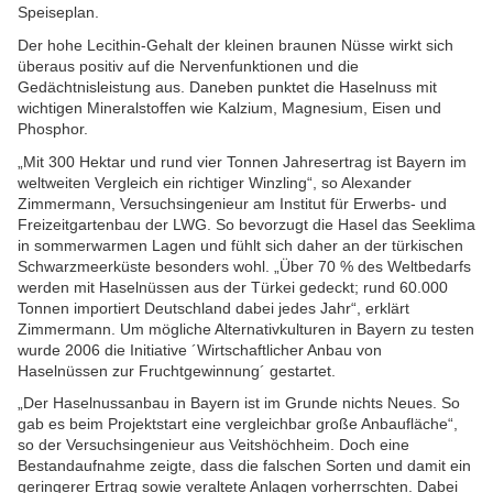
Speiseplan.
Der hohe Lecithin-Gehalt der kleinen braunen Nüsse wirkt sich
überaus positiv auf die Nervenfunktionen und die
Gedächtnisleistung aus. Daneben punktet die Haselnuss mit
wichtigen Mineralstoffen wie Kalzium, Magnesium, Eisen und
Phosphor.
„Mit 300 Hektar und rund vier Tonnen Jahresertrag ist Bayern im
weltweiten Vergleich ein richtiger Winzling“, so Alexander
Zimmermann, Versuchsingenieur am Institut für Erwerbs- und
Freizeitgartenbau der LWG. So bevorzugt die Hasel das Seeklima
in sommerwarmen Lagen und fühlt sich daher an der türkischen
Schwarzmeerküste besonders wohl. „Über 70 % des Weltbedarfs
werden mit Haselnüssen aus der Türkei gedeckt; rund 60.000
Tonnen importiert Deutschland dabei jedes Jahr“, erklärt
Zimmermann. Um mögliche Alternativkulturen in Bayern zu testen
wurde 2006 die Initiative ´Wirtschaftlicher Anbau von
Haselnüssen zur Fruchtgewinnung´ gestartet.
„Der Haselnussanbau in Bayern ist im Grunde nichts Neues. So
gab es beim Projektstart eine vergleichbar große Anbaufläche“,
so der Versuchsingenieur aus Veitshöchheim. Doch eine
Bestandaufnahme zeigte, dass die falschen Sorten und damit ein
geringerer Ertrag sowie veraltete Anlagen vorherrschten. Dabei