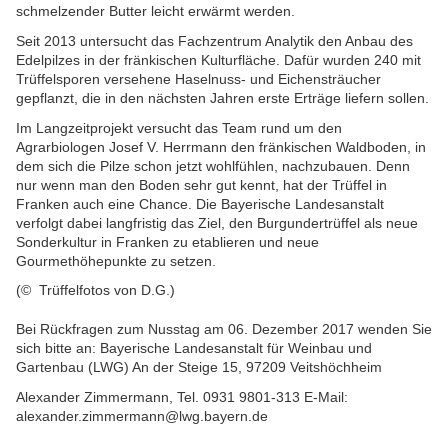
schmelzender Butter leicht erwärmt werden.
Seit 2013 untersucht das Fachzentrum Analytik den Anbau des
Edelpilzes in der fränkischen Kulturfläche. Dafür wurden 240 mit
Trüffelsporen versehene Haselnuss- und Eichensträucher
gepflanzt, die in den nächsten Jahren erste Erträge liefern sollen.
Im Langzeitprojekt versucht das Team rund um den
Agrarbiologen Josef V. Herrmann den fränkischen Waldboden, in
dem sich die Pilze schon jetzt wohlfühlen, nachzubauen. Denn
nur wenn man den Boden sehr gut kennt, hat der Trüffel in
Franken auch eine Chance. Die Bayerische Landesanstalt
verfolgt dabei langfristig das Ziel, den Burgundertrüffel als neue
Sonderkultur in Franken zu etablieren und neue
Gourmethöhepunkte zu setzen.
(© Trüffelfotos von D.G.)
Bei Rückfragen zum Nusstag am 06. Dezember 2017 wenden Sie
sich bitte an: Bayerische Landesanstalt für Weinbau und
Gartenbau (LWG) An der Steige 15, 97209 Veitshöchheim
Alexander Zimmermann, Tel. 0931 9801-313 E-Mail:
alexander.zimmermann@lwg.bayern.de