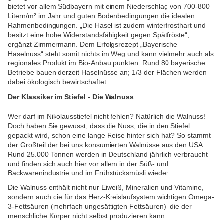
bietet vor allem Südbayern mit einem Niederschlag von 700-800
Litern/m² im Jahr und guten Bodenbedingungen die idealen
Rahmenbedingungen. „Die Hasel ist zudem winterfrosthart und
besitzt eine hohe Widerstandsfähigkeit gegen Spätfröste“,
ergänzt Zimmermann. Dem Erfolgsrezept „Bayerische
Haselnuss“ steht somit nichts im Weg und kann vielmehr auch als
regionales Produkt im Bio-Anbau punkten. Rund 80 bayerische
Betriebe bauen derzeit Haselnüsse an; 1/3 der Flächen werden
dabei ökologisch bewirtschaftet.
Der Klassiker im Stiefel - Die Walnuss
Wer darf im Nikolausstiefel nicht fehlen? Natürlich die Walnuss!
Doch haben Sie gewusst, dass die Nuss, die in den Stiefel
gepackt wird, schon eine lange Reise hinter sich hat? So stammt
der Großteil der bei uns konsumierten Walnüsse aus den USA.
Rund 25.000 Tonnen werden in Deutschland jährlich verbraucht
und finden sich auch hier vor allem in der Süß- und
Backwarenindustrie und im Frühstücksmüsli wieder.
Die Walnuss enthält nicht nur Eiweiß, Mineralien und Vitamine,
sondern auch die für das Herz-Kreislaufsystem wichtigen Omega-
3-Fettsäuren (mehrfach ungesättigten Fettsäuren), die der
menschliche Körper nicht selbst produzieren kann.