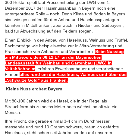
300 Hektar spielt laut Pressemitteilung der LWG vom 1.
Dezember 2017 der Haselnussanbau in Bayern noch eine
untergeordnete Rolle – noch: Denn Klima und Boden in Bayern
sind wie geschaffen für den Anbau und Haselnussplantagen
könnten in Mittelfranken, aber auch in Nieder- und Südbayern,
bald für Abwechslung auf den Feldern sorgen.
Einen Einblick in den Anbau von Haselnuss, Walnuss und Trüffel,
Fachvorträge wie beispielsweise zur In-Vitro-Vermehrung und
Praxisberichte von Anbauern und Verarbeitern:
Beim Nusstag
am Mittwoch, den 06.12.17, an der Bayerischen
Landesanstalt für Weinbau und Gartenbau (LWG) in
Veitshöchheim
, erfahren Erwerbsanbauer und verarbeitende
Firmen
alles rund um die Haselnuss, Walnuss und über das
„Schwarze Gold“ aus Franken.
Kleine Nuss erobert Bayern
Mit 80-100 Jahren wird die Hasel, die in der Regel als
Strauchform bis zu sechs Meter hoch wächst, so alt wie ein
Mensch.
Ihre Frucht, die gerade einmal 3-4 cm im Durchmesser
messende und rund 10 Gramm schwere, bräunlich gefärbte
Haselnuss, steht schon seit Jahrtausenden auf unserem