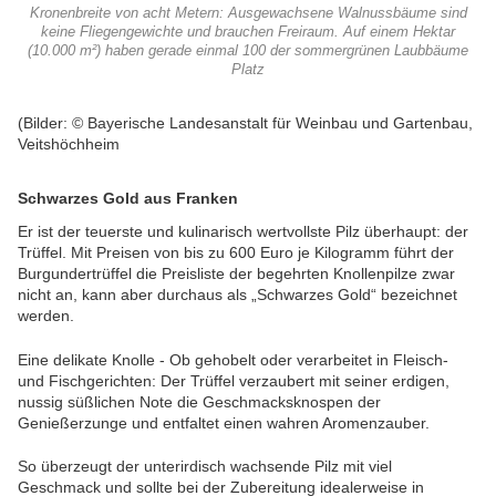
Kronenbreite von acht Metern: Ausgewachsene Walnussbäume sind
keine Fliegengewichte und brauchen Freiraum. Auf einem Hektar
(10.000 m²) haben gerade einmal 100 der sommergrünen Laubbäume
Platz
(Bilder: © Bayerische Landesanstalt für Weinbau und Gartenbau,
Veitshöchheim
Schwarzes Gold aus Franken
Er ist der teuerste und kulinarisch wertvollste Pilz überhaupt: der
Trüffel. Mit Preisen von bis zu 600 Euro je Kilogramm führt der
Burgundertrüffel die Preisliste der begehrten Knollenpilze zwar
nicht an, kann aber durchaus als „Schwarzes Gold“ bezeichnet
werden.
Eine delikate Knolle - Ob gehobelt oder verarbeitet in Fleisch-
und Fischgerichten: Der Trüffel verzaubert mit seiner erdigen,
nussig süßlichen Note die Geschmacksknospen der
Genießerzunge und entfaltet einen wahren Aromenzauber.
So überzeugt der unterirdisch wachsende Pilz mit viel
Geschmack und sollte bei der Zubereitung idealerweise in