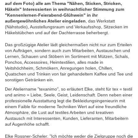
auf dem Foto) alle am Thema "Nähen, Sticken, Stricken,
Häkeln" Interessierten in weihnachtlicher Stimmung zum
"Kennenlernen-Feierabend-Glühwein" in ihr
außergewöhnliches Atelier eingeladen
, das Werkstatt
(Nähstudio), Ausstellungsraum und Verkaufsshop, Sitzecken im
Häkelstübchen und auf der Dachterrasse beherbergt.
Das großzügige Atelier lädt gleichermaßen nicht nur zum Erteilen
von Aufträgen, sondern auch zum Mitarbeiten, Austauschen und
Lernen, Schauen und Stöbern im Sortiment mit Mützen, Schals,
Ponchos, Accessoires, Heimtextilien, alles made in
Veitshöchheim, Schmökern, Anregungen holen, Chillen,
Quatschen und Trinken von fair gehandeltem Kaffee und Tee und
sonstigen Getränken ein.
Der Ateliername "texanimo", so erläutert Elke, steht für tex = textil
und animo = Liebe, Seele, Geist, Leidenschaft. Denn neben einer
professionelle Ausstattung legt die Bekleidungsingenieurin mit
einem Faible für moderne Techniken Wert auf eine freundliche
Atmosphäre, die Lust auf textiles Arbeiten und kreativen
Austausch mit Interessenten, Kunden, Lieferanten, Mitarbeitern
auf Augenhöhe schafft.
Elke Rossner-Scheler: "Ich möchte weder die Zielgruppe noch die