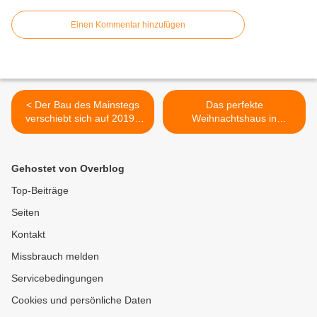
Einen Kommentar hinzufügen
< Der Bau des Mainstegs
Das perfekte
verschiebt sich auf 2019 -
Weihnachtshaus in
Rodungen beginnen schon
Veitshöchheim mit 40.000
im Januar 2018
Birnchen, 170 Hartplastiken
und 35 Air-Blow-Figuren
Gehostet von Overblog
überregional im Fokus >
Top-Beiträge
Seiten
Kontakt
Missbrauch melden
Servicebedingungen
Cookies und persönliche Daten