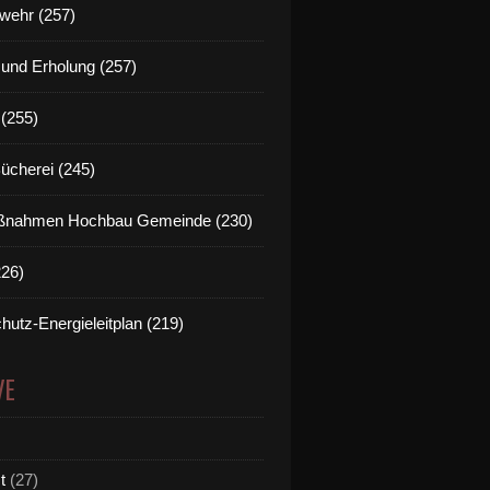
wehr (257)
t und Erholung (257)
(255)
Bücherei (245)
nahmen Hochbau Gemeinde (230)
226)
hutz-Energieleitplan (219)
VE
t
(27)