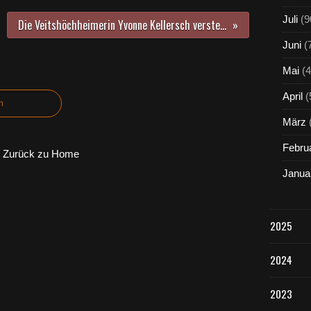
Juli
(9
Die Veitshöchheimerin Yvonne Kellersch versteht sich als Global Playerin und Entwicklungshelferin
Juni
(
Mai
(4
April
(
n
März
Febru
Zurück zu Home
Janua
2025
2024
2023