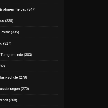
nahmen Tiefbau (347)
us (339)
Politik (335)
g (317)
 Turngemeinde (303)
92)
Musikschule (278)
Ausstellungen (270)
rbeit (268)