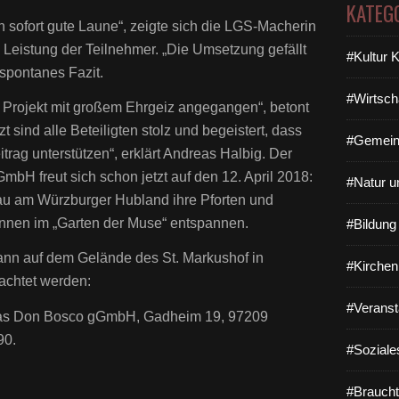
KATEG
 sofort gute Laune“, zeigte sich die LGS-Macherin
 Leistung der Teilnehmer. „Die Umsetzung gefällt
#Kultur 
 spontanes Fazit.
#Wirtsch
 Projekt mit großem Ehrgeiz angegangen“, betont
t sind alle Beteiligten stolz und begeistert, dass
#Gemein
trag unterstützen“, erklärt Andreas Halbig. Der
mbH freut sich schon jetzt auf den 12. April 2018:
#Natur u
au am Würzburger Hubland ihre Pforten und
nen im „Garten der Muse“ entspannen.
#Bildun
ann auf dem Gelände des St. Markushof in
#Kirchen
achtet werden:
#Veranst
itas Don Bosco gGmbH, Gadheim 19, 97209
90.
#Soziale
#Braucht