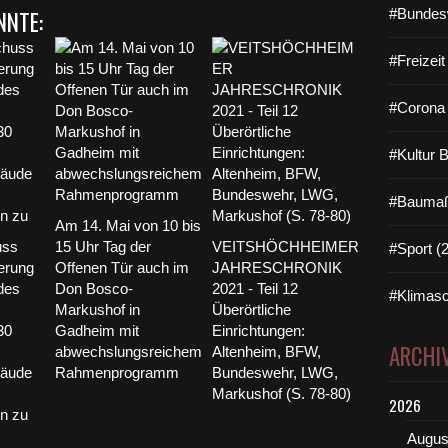
#Bundes
NNTE:
#Freizei
#Corona 
#Kultur 
#Baumaß
Am 14. Mai von 10 bis
uss
15 Uhr Tag der
VEITSHÖCHHEIMER
#Sport (
erung
Offenen Tür auch im
JAHRESCHRONIK
 des
Don Bosco-
2021 - Teil 12
#Klimasc
Markushof in
Überörtliche
30
Gadheim mit
Einrichtungen:
ARCHI
abwechslungsreichem
Altenheim, BFW,
bäude
Rahmenprogramm
Bundeswehr, LWG,
Markushof (S. 78-80)
2026
n zu
Augus