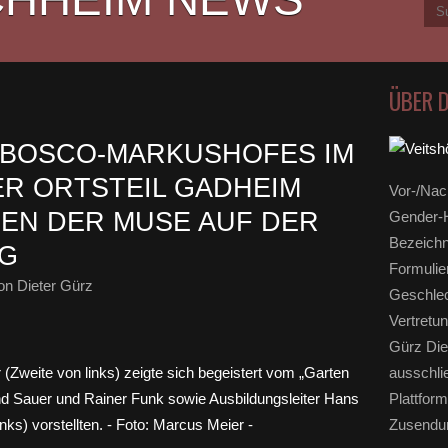
ÜBER 
 BOSCO-MARKUSHOFES IM
R ORTSTEIL GADHEIM
Vor-/Nac
EN DER MUSE AUF DER
Gender-H
Bezeichn
RG
Formulie
n Dieter Gürz
Geschlec
Vertretun
Gürz Die
ausschli
Plattform
Zusendun