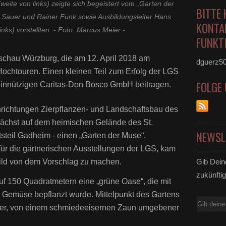
ite von links) zeigte sich begeistert vom „Garten der
BITTE 
d Sauer und Rainer Funk sowie Ausbildungsleiter Hans
KONTA
ks) vorstellten. - Foto: Marcus Meier -
FUNKTI
nschau Würzburg, die am 12. April 2018 am
dguerz5
 Hochtouren. Einen kleinen Teil zum Erfolg der LGS
FOLGE
innützigen Caritas-Don Bosco GmbH beitragen.
richtungen Zierpflanzen- und Landschaftsbau des
nächst auf dem heimischen Gelände des St.
NEWSL
steil Gadheim - einen „Garten der Muse“.
für die gärtnerischen Ausstellungen der LGS, kam
ild von dem Vorschlag zu machen.
Gib Dein
zukünftig
uf 150 Quadratmetern eine „grüne Oase“, die mit
emüse bepflanzt wurde. Mittelpunkt des Gartens
E-
gter, von einem schmiedeeisernen Zaun umgebener
Mail