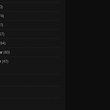
0)
74)
7)
57)
(64)
ar
(60)
r
(47)