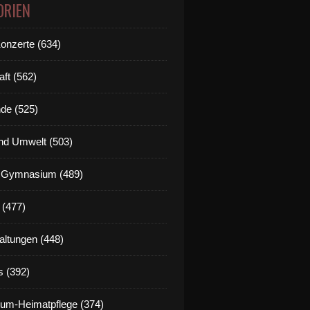
ORIEN
Konzerte (634)
aft (562)
de (525)
nd Umwelt (503)
g Gymnasium (489)
 (477)
altungen (448)
s (392)
um-Heimatpflege (374)