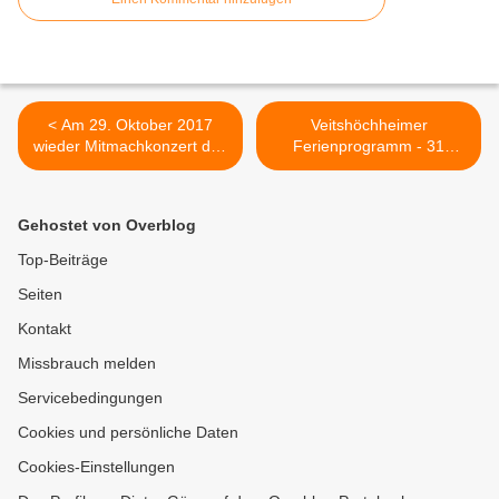
< Am 29. Oktober 2017
Veitshöchheimer
wieder Mitmachkonzert des
Ferienprogramm - 31
ökumenischen Singkreises
Kinder mit Martin Luther auf
MIT HERZ UND STIMME
Entdeckungstour bei der
Ökumenischen
Gehostet von Overblog
Kinderbibelwoche >
Top-Beiträge
Seiten
Kontakt
Missbrauch melden
Servicebedingungen
Cookies und persönliche Daten
Cookies-Einstellungen