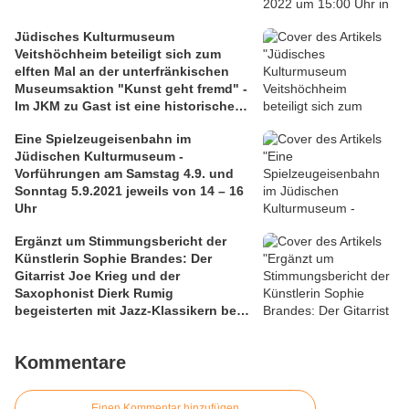
Jüdisches Kulturmuseum
Veitshöchheim beteiligt sich zum
elften Mal an der unterfränkischen
Museumsaktion "Kunst geht fremd" -
Im JKM zu Gast ist eine historische
Bing-Eisenbahn aus dem Jahr 1927
Eine Spielzeugeisenbahn im
Jüdischen Kulturmuseum -
Vorführungen am Samstag 4.9. und
Sonntag 5.9.2021 jeweils von 14 – 16
Uhr
Ergänzt um Stimmungsbericht der
Künstlerin Sophie Brandes: Der
Gitarrist Joe Krieg und der
Saxophonist Dierk Rumig
begeisterten mit Jazz-Klassikern beim
dritten Sommerkonzert im
Veitshöchheimer Syngogenhof -
Kommentare
Eindrucksvoll gewürdigt von Sophie
Brandes
Einen Kommentar hinzufügen