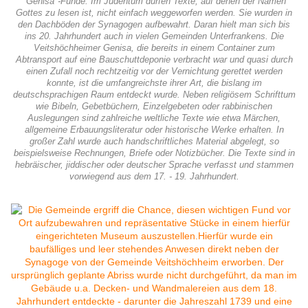
"Genisa"-Funde. Im Judentum dürfen Texte, auf denen der Namen
Gottes zu lesen ist, nicht einfach weggeworfen werden. Sie wurden in
den Dachböden der Synagogen aufbewahrt. Daran hielt man sich bis
ins 20. Jahrhundert auch in vielen Gemeinden Unterfrankens. Die
Veitshöchheimer Genisa, die bereits in einem Container zum
Abtransport auf eine Bauschuttdeponie verbracht war und quasi durch
einen Zufall noch rechtzeitig vor der Vernichtung gerettet werden
konnte, ist die umfangreichste ihrer Art, die bislang im
deutschsprachigen Raum entdeckt wurde. Neben religiösem Schrifttum
wie Bibeln, Gebetbüchern, Einzelgebeten oder rabbinischen
Auslegungen sind zahlreiche weltliche Texte wie etwa Märchen,
allgemeine Erbauungsliteratur oder historische Werke erhalten. In
großer Zahl wurde auch handschriftliches Material abgelegt, so
beispielsweise Rechnungen, Briefe oder Notizbücher. Die Texte sind in
hebräischer, jiddischer oder deutscher Sprache verfasst und stammen
vorwiegend aus dem 17. - 19. Jahrhundert.