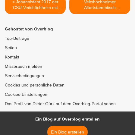
< Johannisfest 2017 der
Veitshöchheimer
CSU-Veitshöchheim mit
Altortstammtisch
Reiten, Hüpfburg und
Würzburger Hof feierte
Stockbrot lockte Jung und
45jähriges Bestehen >
Alt
Gehostet von Overblog
Top-Beiträge
Seiten
Kontakt
Missbrauch melden
Servicebedingungen
Cookies und persönliche Daten
Cookies-Einstellungen
Das Profil von Dieter Gürz auf dem Overblog-Portal sehen
Ein Blog auf Overblog erstellen
Ein Blog erstellen