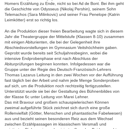
Homers Erzählung zu Ende, nicht so bei Ad de Bont. Bei ihm geht
die Geschichte von Odysseus (Nikolaj Pershin), seinem Sohn
Telemachos (Sara Milinkovic) und seiner Frau Penelope (Katrin
Leimkötter) erst so richtig los.
An die Produktion dieser freien Bearbeitung wagte sich in diesem
Jahr die Theatergruppe der Mittelstufe (Klassen 8-10) zusammen
mit einigen Abiturienten, die bei der Gelegenheit ihre
Abschiedsvorstellungen im Gymnasium Veitshöchheim gaben.
Geprobt wurde bereits seit Schuljahresbeginn, wobei die
intensive Endprobenphase erst nach Abschluss der
Abiturprüfungen beginnen konnten. Infolgedessen war die
Gruppe unter der Regie des Deutsch-Französisch-Lehrers
Thomas Lazarus Leitung in den zwei Wochen vor der Aufführung
fast täglich bei der Arbeit und nahm jede Menge Sonderproben
auf sich, um die Produktion noch rechtzeitig fertigzustellen.
Unterstützt wurde sie bei der Gestaltung des Bühnenbildes von
der Klasse 6c unter Leitung von Marei Lehner.
Das mit Bravour und großem schauspielerischen Können
zweimal aufgeführte Stück zeichnet sich durch eine große
Rollenvielfalt (Götter, Menschen und phantastische Fabelwesen)
aus und bezieht seinen besonderen Reiz aus dem Wechsel
zwischen Erzählpassagen im klassischem Versmaß und