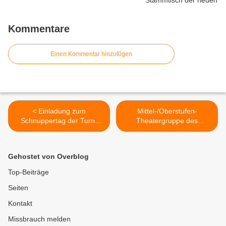
Kommentare
Einen Kommentar hinzufügen
< Einladung zum
Mittel-/Oberstufen-
Schnuppertag der Turn-
Theatergruppe des
Talentschule Veitshöchheim
Gymnasiums
am Sonntag, 16. Juli 2017
Veitshöchheim faszinierte
mit "Eine Odyssee" (frei
Gehostet von Overblog
nach Homer) von Ad de
Bont >
Top-Beiträge
Seiten
Kontakt
Missbrauch melden