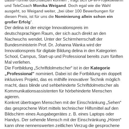
Basis-Tunnel durchsetzen können“, fragt sich BFW-Projektleiterin
und TeleCoach
Monika Weigand
. Doch egal wie die Wahl
ausgeht, so Weigand weiter, „bei über 100 Bewerbungen für
diesen Preis, ist für uns die
Nominierung allein schon ein
großer Erfolg
“.
Der delina ist der einzige Innovationspreis im
deutschsprachigen Raum, der sich auch direkt an den
Nachwuchs wendet. Unter der Schirmherrschaft der
Bundesministerin Prof. Dr. Johanna Wanka wird der
Innovationspreis für digitale Bildung delina in den Kategorien
School, Campus, Start-up und Professional bereits zum fünften
Mal verliehen.
Die Fortbildung „Schriftdolmetscher“ ist in der
Kategorie
„Professional“
nominiert. Dabei ist die Fortbildung ein doppelt
inklusives Projekt, das es mithilfe innovativer Technik möglich
macht, dass blinde und sehbehinderte Schriftdolmetscher als
Kommunikationsassistenten für hörbehinderte Menschen
agieren.
Konkret übertragen Menschen mit der Einschränkung „Sehen“
das gesprochene Wort mittels technischer Hilfsmittel auf den
Bildschirm eines Ausgabegerätes z. B. eines Laptops oder
Handys. Der sehende Mensch mit der Einschränkung „Hören“
kann ohne nennenswerten zeitlichen Verzug die gesprochene