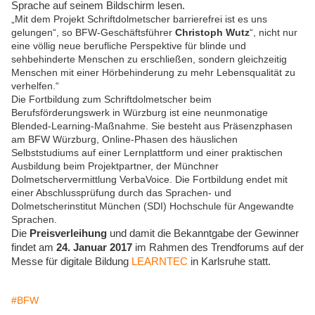
Sprache auf seinem Bildschirm lesen.
„Mit dem Projekt Schriftdolmetscher barrierefrei ist es uns
gelungen“, so BFW-Geschäftsführer
Christoph Wutz
“, nicht nur
eine völlig neue berufliche Perspektive für blinde und
sehbehinderte Menschen zu erschließen, sondern gleichzeitig
Menschen mit einer Hörbehinderung zu mehr Lebensqualität zu
verhelfen.“
Die Fortbildung zum Schriftdolmetscher beim
Berufsförderungswerk in Würzburg ist eine neunmonatige
Blended-Learning-Maßnahme. Sie besteht aus Präsenzphasen
am BFW Würzburg, Online-Phasen des häuslichen
Selbststudiums auf einer Lernplattform und einer praktischen
Ausbildung beim Projektpartner, der Münchner
Dolmetschervermittlung VerbaVoice. Die Fortbildung endet mit
einer Abschlussprüfung durch das
Sprachen- und
Dolmetscherinstitut München (SDI)
Hochschule für Angewandte
Sprachen.
Die
Preisverleihung
und damit die Bekanntgabe der Gewinner
findet am
24. Januar 2017
im Rahmen des Trendforums auf der
Messe für digitale Bildung
LEARNTEC
in Karlsruhe statt.
#BFW