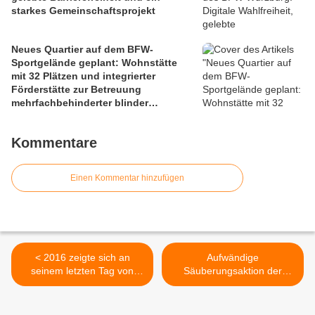
starkes Gemeinschaftsprojekt
Neues Quartier auf dem BFW-
Sportgelände geplant: Wohnstätte
mit 32 Plätzen und integrierter
Förderstätte zur Betreuung
mehrfachbehinderter blinder
Menschen und 40 seniorengerechte
Eigentumswohnungen - Ein soziales
Kommentare
Leuchtturmprojekt
Einen Kommentar hinzufügen
< 2016 zeigte sich an
Aufwändige
seinem letzten Tag von
Säuberungsaktion der
seiner schönsten Seite -
Entwässerungsgräben am
Eindrucksvolle Bilder an der
Main vom Mainsteg bis zur
Mainlände und im
Kläranlage >