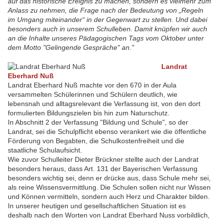
auf das historische Ereignis zu machen, sondern es vielmehr zum
Anlass zu nehmen, die Frage nach der Bedeutung von „Regeln
im Umgang miteinander“ in der Gegenwart zu stellen. Und dabei
besonders auch in unserem Schulleben. Damit knüpfen wir auch
an die Inhalte unseres Pädagogischen Tags vom Oktober unter
dem Motto "Gelingende Gespräche" an."
Landrat
Eberhard Nuß
Landrat Eberhard Nuß machte vor den 670 in der Aula
versammelten Schülerinnen und Schülern deutlich, wie
lebensnah und alltagsrelevant die Verfassung ist, von den dort
formulierten Bildungszielen bis hin zum Naturschutz.
In Abschnitt 2 der Verfassung "Bildung und Schule", so der
Landrat, sei die Schulpflicht ebenso verankert wie die öffentliche
Förderung von Begabten, die Schulkostenfreiheit und die
staatliche Schulaufsicht.
Wie zuvor Schulleiter Dieter Brückner stellte auch der Landrat
besonders heraus, dass Art. 131 der Bayerischen Verfassung
besonders wichtig sei, denn er drücke aus, dass Schule mehr sei,
als reine Wissensvermittlung. Die Schulen sollen nicht nur Wissen
und Können vermitteln, sondern auch Herz und Charakter bilden.
In unserer heutigen und gesellschaftlichen Situation ist es
deshalb nach den Worten von Landrat Eberhard Nuss vorbildlich,