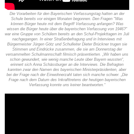
Die Vorarbeiten für den Bayerischen Verfassungstag hatten an der
Schule bereits vor einigen Monaten begonnen. Den Fragen "Was
können Bürger heute mit dem Begriff Verfassung anfangen? Was
wissen die Bürger heute über die bayerischen Verfassung von 1946?"
war eine Gruppe von Schülern bereits an den Schul-Projekttagen im Juli
nachgegangen. In einer Straßenbefragung und in Interviews mit
Bürgermeister Jürgen Götz und Schulleiter Dieter Brückner trugen sie
Stimmen und Eindrücke zusammen, die sie am Donnerstag der
versammelten Schulmannschaft filmisch präsentierten. „Wir haben uns
schon gewundert, wie wenig manche Leute über Bayern wussten“,
erinnert sich Anna Schässburger an die Interviews. Die Befragten
kannten zwar den Namen des bayerischen Ministerpräsidenten, aber
bei der Frage nach der Einwohnerzahl taten sich manche schwer. „Die
Frage nach dem Datum des Inkrafttretens der heutigen bayerischen
Verfassung konnte uns keiner beantworten.“