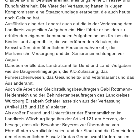
Glaubens- und Gewissenfreiheit, Meinungsfreiheit, Presse- und
Rundfunkfreiheit. Die Väter der Verfassung hätten in klugen
Kompromissen eine Staatsgrundlage erarbeitet, die auch heute
noch Geltung hat.
Ausführlich ging der Landrat auch auf die in der Verfassung dem
Landkreis zugeteilten Aufgaben ein. Hier führte er bei den zu
erfüllenden eigenen, kommunalen Aufgaben seines Kreises die
Kinder- und Jugendhilfe, die weiterführenden Schulen, die
Kreisstraßen, den öffentlichen Personennahverkehr, die
Medizinische Versorgung und die Senioreneinrichtungen vor
Augen.
Daneben erfülle das Landratsamt für Bund und Land -Aufgaben
wie die Baugenehmigungen, die Kfz-Zulassung, das
Führerscheinwesen, das Gesundheits- und Veterinäramt und das
Ausländeramt.
Auch die Arbeit der Gleichstellungsbeauftragten Gabi Rottmann-
Heidenreich und der Behindertenbeauftragten des Landkreises
Würzburg Elisabeth Schäfer lasse sich aus der Verfassung
(Artikel 118 und 118 a) ableiten.
Als großer Freund und Unterstützer der Ehrenamtlichen im
Landkreis Würzburg liege ihm der Artikel 121 am Herzen, der
besage, dass alle Bewohner Bayerns zur Übernahme von
Ehrenämtern verpflichtet seien und der Staat und die Gemeinden
den ehrenamtlichen Einsatz für das Gemeinwohl fördern sollen.