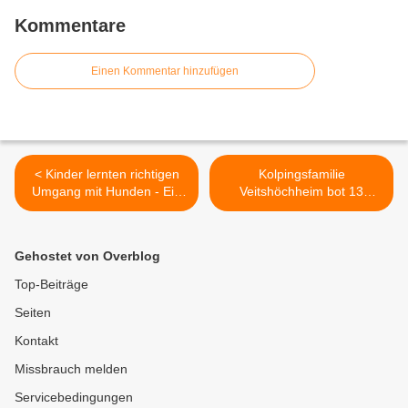
Kommentare
Einen Kommentar hinzufügen
< Kinder lernten richtigen
Kolpingsfamilie
Umgang mit Hunden - Ein
Veitshöchheim bot 13
einmaliges Erlebnis mit
Kindern ein kreatives und
DLRG-Suchhunden im
nutzbringendes
Veitshöchheimer
Ferienangebot >
Gehostet von Overblog
Ferienprogrammangebot
durch die NaturFreunde
Top-Beiträge
Seiten
Kontakt
Missbrauch melden
Servicebedingungen