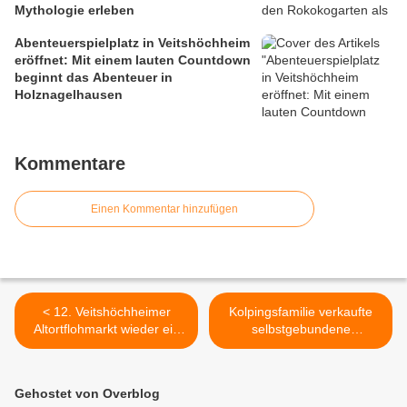
Mythologie erleben
Abenteuerspielplatz in Veitshöchheim
eröffnet: Mit einem lauten Countdown
beginnt das Abenteuer in
Holznagelhausen
Kommentare
Einen Kommentar hinzufügen
< 12. Veitshöchheimer
Kolpingsfamilie verkaufte
Altortflohmarkt wieder ein
selbstgebundene
Eldorado für genussvolle
Kräutersträuße für einen
Schnäppchenjagd
guten Zweck >
Gehostet von Overblog