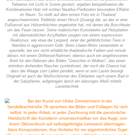
Teilweise mit Licht in Szene gesetzt, ergeben beispielsweise die
Kombinationen Holz mit echten Nautilus-Perlbooten besondere Effekte
im Raum. So stellt auf dem ersten Foto ein in Thailand
angeschwemmtes Treibholz einen Hirsch (Guang) dar, an das er eine
Fußrassel aus Hülsenfrüchten angekettet hat, mit denen die Buschleute
um das Feuer tanzen. Seine malerischen Kunstwerke auf Holzplatten
mit übernatürlichen Acrylfarben zeugen von einem expressiven
Realismus, wie etwa der Leopard, einer der gefährlichsten Tiere in
Namibia in aggressivem Gelb. Beim Löwen-Motiv verwendete er
spezielle, bei uns nicht erhältliche thailändische Farben und versah
dieses mit einem Driftwood-Rahmen, ebenso auch ein angefressenes
Brett für den Rahmen des Bildes "Gesichter in Wolken", das einen
ertrinken drohenden Raucher symbolisiert, der noch die Chance hat,
dass die Waage zum Leben pendelt, wenn er sein Laster besiegt.
Originell ist auch der Weißschimmer des Elefanten nach einem Bad in
der Salzpfanne, aufgetragen durch ein wässriges Weiß mittels
Lasiertechnik.