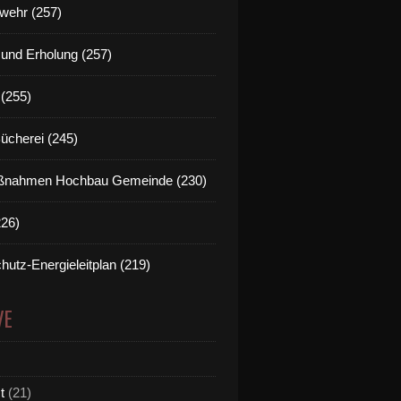
wehr (257)
t und Erholung (257)
(255)
Bücherei (245)
nahmen Hochbau Gemeinde (230)
226)
hutz-Energieleitplan (219)
VE
t
(21)