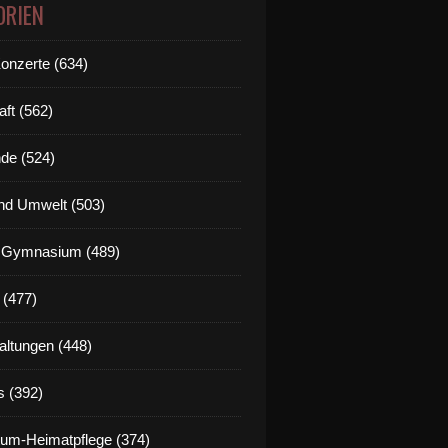
ORIEN
Konzerte (634)
aft (562)
de (524)
nd Umwelt (503)
g Gymnasium (489)
 (477)
altungen (448)
s (392)
um-Heimatpflege (374)