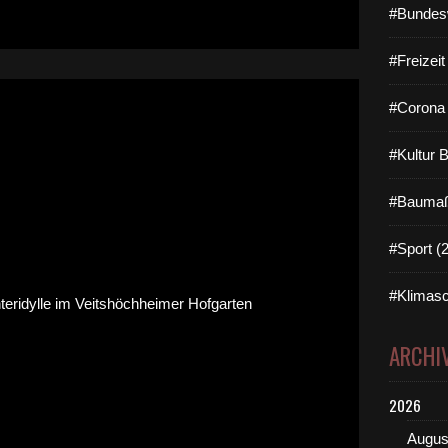
#Bundes
#Freizei
#Corona 
#Kultur 
#Baumaß
#Sport (
#Klimasc
ARCHI
2026
Augus