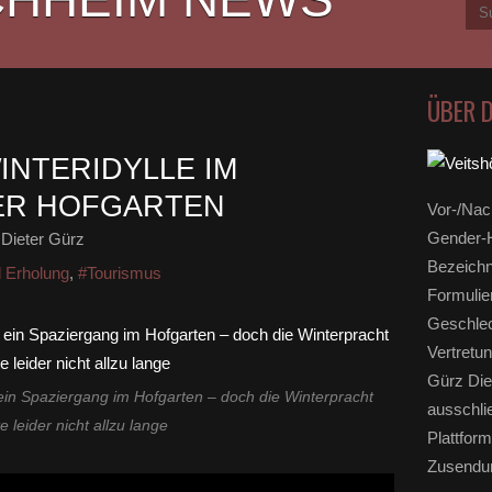
ÜBER 
INTERIDYLLE IM
ER HOFGARTEN
Vor-/Nac
Gender-H
Dieter Gürz
Bezeichn
d Erholung
,
#Tourismus
Formulie
Geschlec
Vertretun
Gürz Die
in Spaziergang im Hofgarten – doch die Winterpracht
ausschli
e leider nicht allzu lange
Plattform
Zusendun