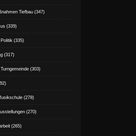
nahmen Tiefbau (347)
us (339)
Politik (335)
g (317)
 Turngemeinde (303)
92)
Musikschule (278)
Ausstellungen (270)
rbeit (265)