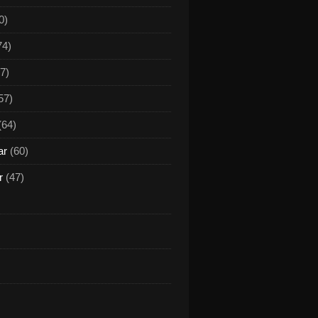
0)
74)
7)
57)
(64)
ar
(60)
r
(47)