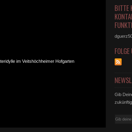
BITTE 
KONTA
FUNKTI
dguerz5
FOLGE
NEWSL
Gib Dein
zukünftig
E-
Mail