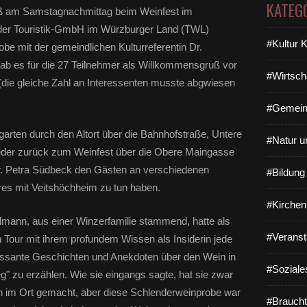
KATEG
ieß am Samstagnachmittag beim Weinfest im
 der Touristik-GmbH im Würzburger Land (TWL)
#Kultur 
obe mit der gemeindlichen Kulturreferentin Dr.
es für die 27 Teilnehmer als Willkommensgruß vor
#Wirtsch
ie gleiche Zahl an Interessenten musste abgwiesen
#Gemein
rten durch den Altort über die Bahnhofstraße, Untere
#Natur u
eder zurück zum Weinfest über die Obere Maingasse
r. Petra Südbeck den Gästen an verschiedenen
#Bildun
es mit Veitshöchheim zu tun haben.
#Kirchen
lmann, aus einer Winzerfamilie stammend, hatte als
#Veranst
n Tour mit ihrem profundem Wissen als Insiderin jede
ssante Geschichten und Anekdoten über den Wein in
#Soziale
g" zu erzählen. Wie sie eingangs sagte, hat sie zwar
n im Ort gemacht, aber diese Schlenderweinprobe war
#Braucht