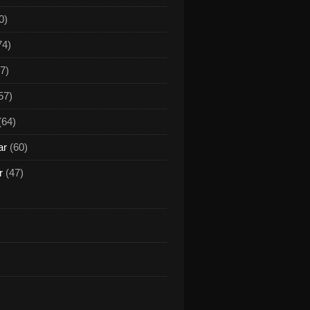
0)
74)
7)
57)
(64)
ar
(60)
r
(47)