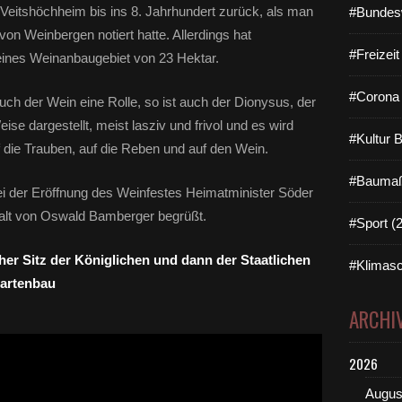
 Veitshöchheim bis ins 8. Jahrhundert zurück, als man
#Bundes
on Weinbergen notiert hatte. Allerdings hat
#Freizei
eines Weinanbaugebiet von 23 Hektar.
#Corona 
auch der Wein eine Rolle, so ist auch der Dionysus, der
se dargestellt, meist lasziv und frivol und es wird
#Kultur 
ie Trauben, auf die Reben und auf den Wein.
#Baumaß
i der Eröffnung des Weinfestes Heimatminister Söder
alt von Oswald Bamberger begrüßt.
#Sport (
er Sitz der Königlichen und dann der Staatlichen
#Klimasc
Gartenbau
ARCHI
2026
Augus