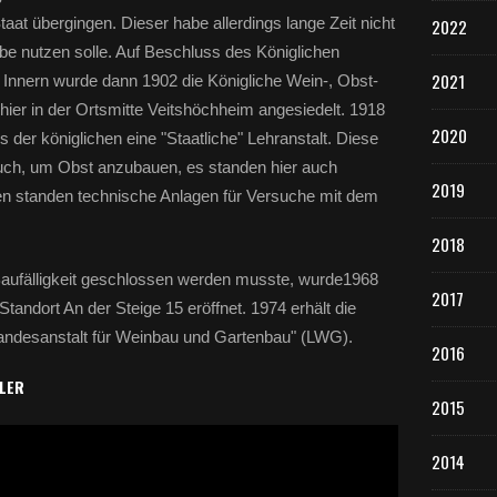
aat übergingen. Dieser habe allerdings lange Zeit nicht
2022
be nutzen solle. Auf Beschluss des Königlichen
2021
Innern wurde dann 1902 die Königliche Wein-, Obst-
ier in der Ortsmitte Veitshöchheim angesiedelt. 1918
2020
der königlichen eine "Staatliche" Lehranstalt. Diese
uch, um Obst anzubauen, es standen hier auch
2019
 standen technische Anlagen für Versuche mit dem
2018
aufälligkeit geschlossen werden musste, wurde1968
2017
andort An der Steige 15 eröffnet. 1974 erhält die
Landesanstalt für Weinbau und Gartenbau" (LWG).
2016
LLER
2015
2014