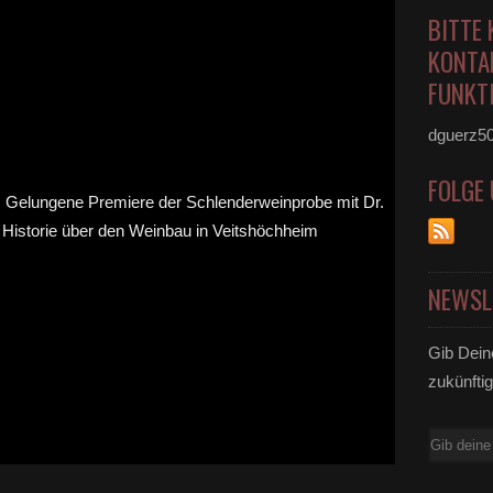
BITTE 
KONTA
FUNKTI
dguerz5
FOLGE
NEWSL
Gib Dein
zukünftig
E-
Mail