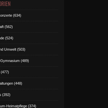
ORIEN
Konzerte (634)
aft (562)
de (524)
nd Umwelt (503)
g Gymnasium (489)
 (477)
altungen (448)
s (392)
um-Heimatpflege (374)