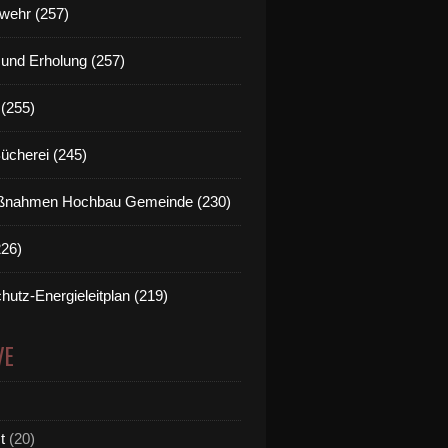
wehr (257)
t und Erholung (257)
(255)
Bücherei (245)
nahmen Hochbau Gemeinde (230)
226)
hutz-Energieleitplan (219)
VE
t
(20)