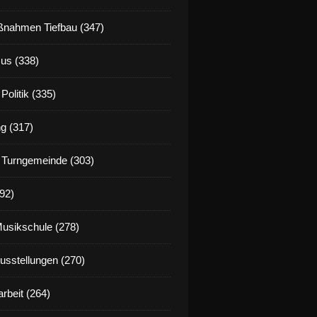
nahmen Tiefbau (347)
us (338)
Politik (335)
g (317)
 Turngemeinde (303)
92)
Musikschule (278)
Ausstellungen (270)
rbeit (264)