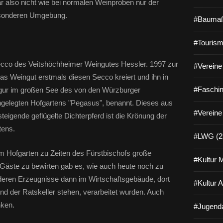
 also nicht wie bei normalen Weinproben nur der
besonderen Umgebung.
#Baumaß
#Tourism
cco des Veitshöchheimer Weingutes Hessler. 1997 zur
#Vereine 
as Weingut erstmals diesen Secco kreiert und ihn in
#Faschin
igur im großen See des von den Würzburger
ngelegten Hofgartens "Pegasus", benannt. Dieses aus
#Vereine
igende geflügelte Dichterpferd ist die Krönung der
tens.
#LWG (2
im Hofgarten zu Zeiten des Fürstbischofs große
#Kultur 
Gäste zu bewirten gab es, wie auch heute noch zu
deren Erzeugnisse dann im Wirtschaftsgebäude, dort
#Kultur 
 der Ratskeller stehen, verarbeitet wurden. Auch
nken.
#Jugenda