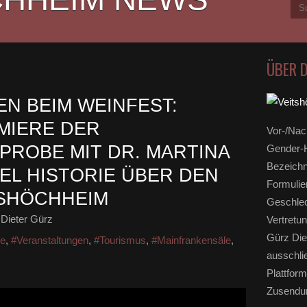
ÜBER 
N BEIM WEINFEST:
MIERE DER
Vor-/Nac
ROBE MIT DR. MARTINA
Gender-H
Bezeichn
EL HISTORIE ÜBER DEN
Formulie
TSHÖCHHEIM
Geschlec
Dieter Gürz
Vertretun
Gürz Die
ge
,
#Veranstaltungen
,
#Tourismus
,
#Mainfrankensäle
,
ausschli
Plattform
Zusendun