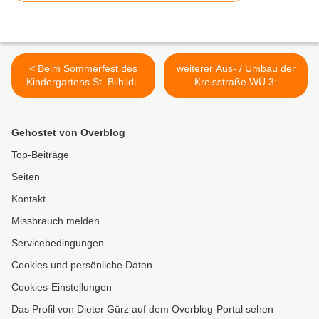
< Beim Sommerfest des
weiterer Aus- / Umbau der
Kindergartens St. Bilhildis
Kreisstraße WÜ 3:
wurde ausgelassen
Informationsveranstaltung
gefeiert, gespielt und
der UWG/FW
gelacht
Veitshöchheim am 8. Juli
Gehostet von Overblog
2015 um 19.00 Uhr >
Top-Beiträge
Seiten
Kontakt
Missbrauch melden
Servicebedingungen
Cookies und persönliche Daten
Cookies-Einstellungen
Das Profil von Dieter Gürz auf dem Overblog-Portal sehen