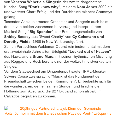
von
Vanessa Weber als Sängerin
der zweite dargebotene
Kuschel-Song
"Don't know why"
, mit dem
Nora Jones
2002 ein
unerwarteter Chart-Erfolg und der Durchbruch mit acht Grammys
gelang.
Tosenden Applaus ernteten Orchester und Sängerin auch beim
dritten von beiden zusammen hervorragend interpretierten
Musical-Song
"Big Spender"
, der Erkennungsmelodie von
Shirley Bassey
aus "Sweet Charity" von
Cy Colemann und
Dorothy Fields
, 1966 in New York uraufgeführt.
Seinen Part schloss Waldemar Oberst rein instrumental mit dem
erst zweieinhalb Jahre alten Erfolgshit
"Locked out of Heaven"
des Hawaiianers
Bruno Mars
, mit seiner rhythmischen Mischung
aus Reggae und Rock bereits einer der weltweit meistverkauften
Singles.
Vor dem Stabwechsel am Dirigentenpult sagte HPML-Musiker
Sylvere Cassé zweisprachig:"Musik ist das Fundament der
Freundschaft zwischen beiden Kommunen". Er bedankte sich für
die wunderbaren, gemeinsamen Stunden und brachte die
Hoffnung zum Ausdruck, die B27 Bigband schon alsbald im
Calvados begrüßen zu können.