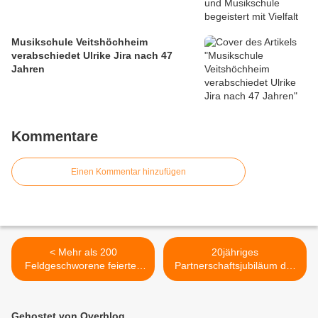
Musikschule Veitshöchheim
verabschiedet Ulrike Jira nach 47
Jahren
Kommentare
Einen Kommentar hinzufügen
< Mehr als 200
20jähriges
Feldgeschworene feierten
Partnerschaftsjubiläum der
ihren Siebener-Ehrentag in
Gemeinde Veitshöchheim
Veitshöchheim - Ausstellung
mit dem französischen Pays
noch bis 19.5.
de Pont-l´Evêque - 2. Akt:
Gehostet von Overblog