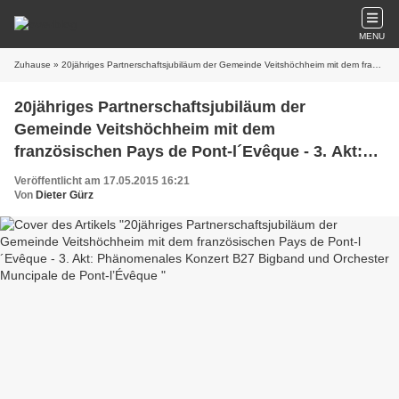
MENU
Zuhause
» 20jähriges Partnerschaftsjubiläum der Gemeinde Veitshöchheim mit dem französischen Pays de Pont-l´Evêque - 3. Akt: Phänomenales Konzert B27 Bigband und Orchester Muncipale de Pont-l’Évêque
20jähriges Partnerschaftsjubiläum der
Gemeinde Veitshöchheim mit dem
französischen Pays de Pont-l´Evêque - 3. Akt:
Phänomenales Konzert B27 Bigband und
Veröffentlicht am 17.05.2015 16:21
Orchester Muncipale de Pont-l’Évêque
Von
Dieter Gürz