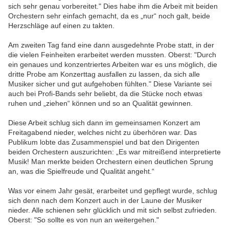
sich sehr genau vorbereitet." Dies habe ihm die Arbeit mit beiden
Orchestern sehr einfach gemacht, da es „nur“ noch galt, beide
Herzschläge auf einen zu takten.
Am zweiten Tag fand eine dann ausgedehnte Probe statt, in der
die vielen Feinheiten erarbeitet werden mussten. Oberst: "Durch
ein genaues und konzentriertes Arbeiten war es uns möglich, die
dritte Probe am Konzerttag ausfallen zu lassen, da sich alle
Musiker sicher und gut aufgehoben fühlten." Diese Variante sei
auch bei Profi-Bands sehr beliebt, da die Stücke noch etwas
ruhen und „ziehen“ können und so an Qualität gewinnen.
Diese Arbeit schlug sich dann im gemeinsamen Konzert am
Freitagabend nieder, welches nicht zu überhören war. Das
Publikum lobte das Zusammenspiel und bat den Dirigenten
beiden Orchestern auszurichten: „Es war mitreißend interpretierte
Musik! Man merkte beiden Orchestern einen deutlichen Sprung
an, was die Spielfreude und Qualität angeht.“
Was vor einem Jahr gesät, erarbeitet und gepflegt wurde, schlug
sich denn nach dem Konzert auch in der Laune der Musiker
nieder. Alle schienen sehr glücklich und mit sich selbst zufrieden.
Oberst: "So sollte es von nun an weitergehen."