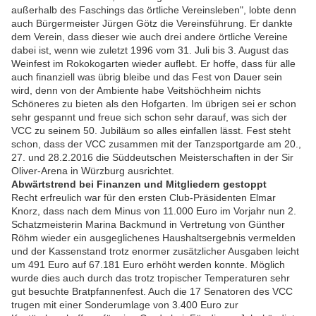
außerhalb des Faschings das örtliche Vereinsleben", lobte denn
auch Bürgermeister Jürgen Götz die Vereinsführung. Er dankte
dem Verein, dass dieser wie auch drei andere örtliche Vereine
dabei ist, wenn wie zuletzt 1996 vom 31. Juli bis 3. August das
Weinfest im Rokokogarten wieder auflebt. Er hoffe, dass für alle
auch finanziell was übrig bleibe und das Fest von Dauer sein
wird, denn von der Ambiente habe Veitshöchheim nichts
Schöneres zu bieten als den Hofgarten. Im übrigen sei er schon
sehr gespannt und freue sich schon sehr darauf, was sich der
VCC zu seinem 50. Jubiläum so alles einfallen lässt. Fest steht
schon, dass der VCC zusammen mit der Tanzsportgarde am 20.,
27. und 28.2.2016 die Süddeutschen Meisterschaften in der Sir
Oliver-Arena in Würzburg ausrichtet.
Abwärtstrend bei Finanzen und Mitgliedern gestoppt
Recht erfreulich war für den ersten Club-Präsidenten Elmar
Knorz, dass nach dem Minus von 11.000 Euro im Vorjahr nun 2.
Schatzmeisterin Marina Backmund in Vertretung von Günther
Röhm wieder ein ausgeglichenes Haushaltsergebnis vermelden
und der Kassenstand trotz enormer zusätzlicher Ausgaben leicht
um 491 Euro auf 67.181 Euro erhöht werden konnte. Möglich
wurde dies auch durch das trotz tropischer Temperaturen sehr
gut besuchte Bratpfannenfest. Auch die 17 Senatoren des VCC
trugen mit einer Sonderumlage von 3.400 Euro zur