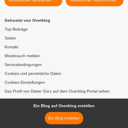
Anstehende Neuwahlen am
Gesellschaft Veitshöchheim
16. April bei der Simon-
lädt am 16. April ein:
Höchheimer-Gesellschaft
„Armenien – Archäologie
Veitshöchheim
und Kulturgeschichte“ >
Gehostet von Overblog
Top-Beiträge
Seiten
Kontakt
Missbrauch melden
Servicebedingungen
Cookies und persönliche Daten
Cookies-Einstellungen
Das Profil von Dieter Gürz auf dem Overblog-Portal sehen
Ein Blog auf Overblog erstellen
Ein Blog erstellen