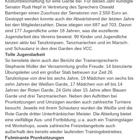
Kostümbeschaffung für eine Garde bei. Für dieses Jahr kündigte
Senator Rudi Hepf in Vertretung des Sprechers Oswald
Bamberger einen Zuschuss der Senatoren von 2.550 Euro an.
Gestoppt werden konnte auch der Abwärtstrend der letzten Jahre
bei den Mitgliederzahlen. Diese stiegen von 687 auf 703. Davon
sind 177 Jugendliche unter 18 Jahren, was die exzellente
Jugendarbeit des Vereins beweist. 90 Kinder und Jugendliche
tanzen aktiv bei Tanzknirpsen, Tanzmariechen und im Marsch-
und Schautanz in den drei Garden des VCC.
Tolle Jugendarbeit
So bereitete denn auch der Bericht der Trainersprecherin
Stephanie Müller der Versammlung große Freude. 14 lizenzierte
Übungsleiter und ein großer Stab betreuen zur Zeit 26
Tanzknirpse von drei bis sechs Jahre, 19 Mädchen von sechs bis
zehn Jahren der Weißen Garde, 17 Mädchen von elf bis 14
Jahren der Roten Garde, 24 Girls über 15 Jahre alten Blauen
Garde und drei Tanzmariechen. Neben den Auftritten bei
Prunksitzungen und Umzügen wurden auch zahlreiche Turniere
besucht. Jeweils mit ihrem Schautanz wurden die Weiße und die
Rote Garde dritter Unterfränkischer Meister. Die Abteilung bietet
eine vielfältige Aus- und Fortbildung, u.a. auch ein Trainingslager
mit Workshops, sowie zahlreiche Freizeitangebote auch
außerhalb des bereits wieder laufenden Trainingsbetriebes.
Fulminante Prunksitzungen