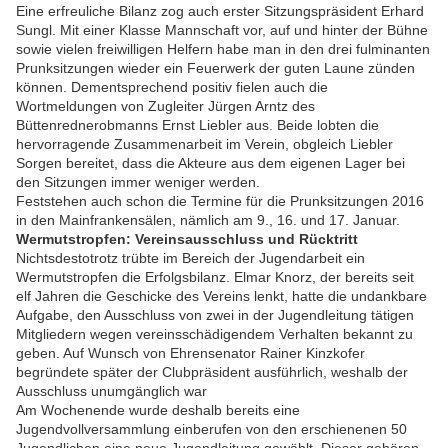
Eine erfreuliche Bilanz zog auch erster Sitzungspräsident Erhard
Sungl. Mit einer Klasse Mannschaft vor, auf und hinter der Bühne
sowie vielen freiwilligen Helfern habe man in den drei fulminanten
Prunksitzungen wieder ein Feuerwerk der guten Laune zünden
können. Dementsprechend positiv fielen auch die
Wortmeldungen von Zugleiter Jürgen Arntz des
Büttenrednerobmanns Ernst Liebler aus. Beide lobten die
hervorragende Zusammenarbeit im Verein, obgleich Liebler
Sorgen bereitet, dass die Akteure aus dem eigenen Lager bei
den Sitzungen immer weniger werden.
Feststehen auch schon die Termine für die Prunksitzungen 2016
in den Mainfrankensälen, nämlich am 9., 16. und 17. Januar.
Wermutstropfen: Vereinsausschluss und Rücktritt
Nichtsdestotrotz trübte im Bereich der Jugendarbeit ein
Wermutstropfen die Erfolgsbilanz. Elmar Knorz, der bereits seit
elf Jahren die Geschicke des Vereins lenkt, hatte die undankbare
Aufgabe, den Ausschluss von zwei in der Jugendleitung tätigen
Mitgliedern wegen vereinsschädigendem Verhalten bekannt zu
geben. Auf Wunsch von Ehrensenator Rainer Kinzkofer
begründete später der Clubpräsident ausführlich, weshalb der
Ausschluss unumgänglich war
Am Wochenende wurde deshalb bereits eine
Jugendvollversammlung einberufen von den erschienenen 50