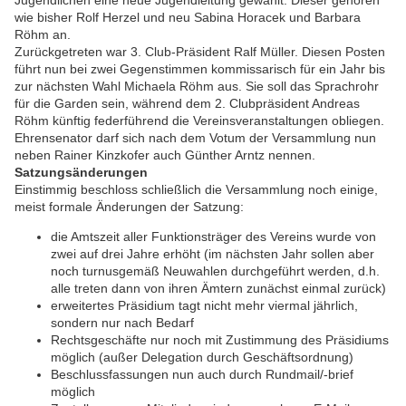
Jugendlichen eine neue Jugendleitung gewählt. Dieser gehören
wie bisher Rolf Herzel und neu Sabina Horacek und Barbara
Röhm an.
Zurückgetreten war 3. Club-Präsident Ralf Müller. Diesen Posten
führt nun bei zwei Gegenstimmen kommissarisch für ein Jahr bis
zur nächsten Wahl Michaela Röhm aus. Sie soll das Sprachrohr
für die Garden sein, während dem 2. Clubpräsident Andreas
Röhm künftig federführend die Vereinsveranstaltungen obliegen.
Ehrensenator darf sich nach dem Votum der Versammlung nun
neben Rainer Kinzkofer auch Günther Arntz nennen.
Satzungsänderungen
Einstimmig beschloss schließlich die Versammlung noch einige,
meist formale Änderungen der Satzung:
die Amtszeit aller Funktionsträger des Vereins wurde von
zwei auf drei Jahre erhöht (im nächsten Jahr sollen aber
noch turnusgemäß Neuwahlen durchgeführt werden, d.h.
alle treten dann von ihren Ämtern zunächst einmal zurück)
erweitertes Präsidium tagt nicht mehr viermal jährlich,
sondern nur nach Bedarf
Rechtsgeschäfte nur noch mit Zustimmung des Präsidiums
möglich (außer Delegation durch Geschäftsordnung)
Beschlussfassungen nun auch durch Rundmail/-brief
möglich