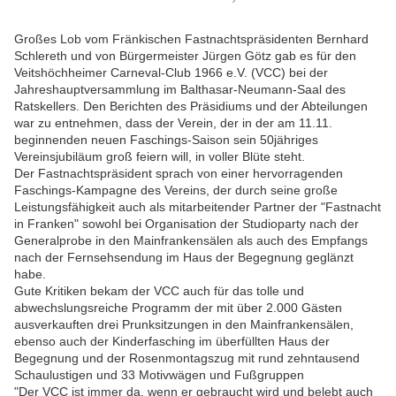
Großes Lob vom Fränkischen Fastnachtspräsidenten Bernhard
Schlereth und von Bürgermeister Jürgen Götz gab es für den
Veitshöchheimer Carneval-Club 1966 e.V. (VCC) bei der
Jahreshauptversammlung im Balthasar-Neumann-Saal des
Ratskellers. Den Berichten des Präsidiums und der Abteilungen
war zu entnehmen, dass der Verein, der in der am 11.11.
beginnenden neuen Faschings-Saison sein 50jähriges
Vereinsjubiläum groß feiern will, in voller Blüte steht.
Der Fastnachtspräsident sprach von einer hervorragenden
Faschings-Kampagne des Vereins, der durch seine große
Leistungsfähigkeit auch als mitarbeitender Partner der "Fastnacht
in Franken" sowohl bei Organisation der Studioparty nach der
Generalprobe in den Mainfrankensälen als auch des Empfangs
nach der Fernsehsendung im Haus der Begegnung geglänzt
habe.
Gute Kritiken bekam der VCC auch für das tolle und
abwechslungsreiche Programm der mit über 2.000 Gästen
ausverkauften drei Prunksitzungen in den Mainfrankensälen,
ebenso auch der Kinderfasching im überfüllten Haus der
Begegnung und der Rosenmontagszug mit rund zehntausend
Schaulustigen und 33 Motivwägen und Fußgruppen
"Der VCC ist immer da, wenn er gebraucht wird und belebt auch