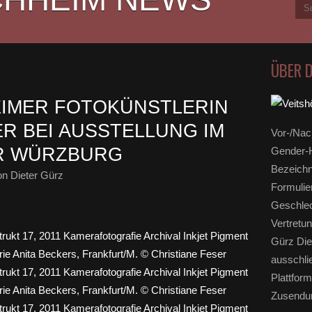
ÜBER 
EIMER FOTOKÜNSTLERIN
ER BEI AUSSTELLUNG IM
Vor-/Nac
R WÜRZBURG
Gender-H
Bezeichn
n Dieter Gürz
Formulie
Geschlec
Vertretun
Gürz Die
ausschli
Plattform
Zusendun