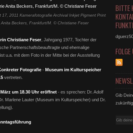
BITTE 
KONTA
t 17, 2011 Kamerafotografie Archival Inkjet Pigment Print
FUNKTI
 Anita Beckers, Frankfurt/M. © Christiane Feser
dguerz5
rin Christiane Feser
, Jahrgang 1977, Tochter der
nische Partnerschaftsbeauftragte und ehemalige
FOLGE
st u.a. mit dem Foto in der Mitte bei der Ausstellung
Konkreter Fotografie
-
Museum im Kulturspeicher
15
vertreten.
NEWSL
. März um 18.30 Uhr eröffnet
- es sprechen: Dr. Adolf
Gib Dein
r. Marlene Lauter (Museum im Kulturspeicher) und Dr.
zukünftig
llung).
E-
Sonntagsführung
Mail