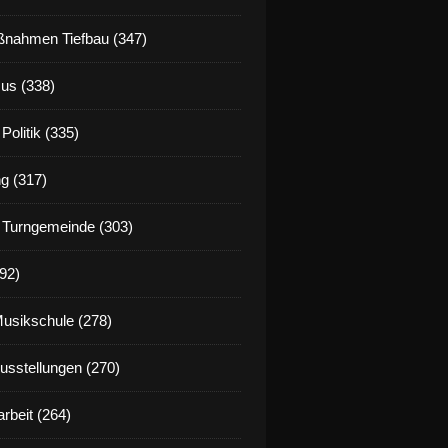
nahmen Tiefbau (347)
us (338)
Politik (335)
g (317)
 Turngemeinde (303)
92)
Musikschule (278)
Ausstellungen (270)
rbeit (264)