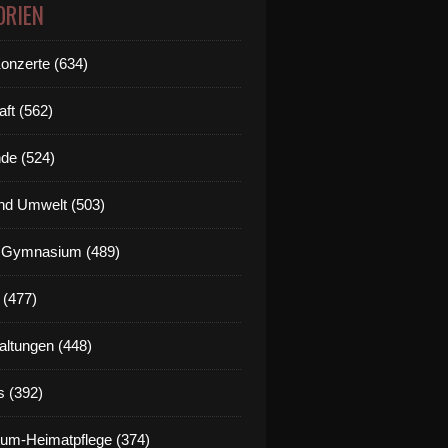
ORIEN
Konzerte (634)
aft (562)
de (524)
nd Umwelt (503)
g Gymnasium (489)
 (477)
altungen (448)
s (392)
um-Heimatpflege (374)