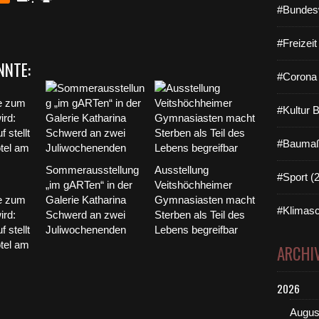
#Bundes
#Freizei
NNTE:
#Corona 
#Kultur 
#Baumaß
Sommerausstellung
Ausstellung
#Sport (
„im gARTen“ in der
Veitshöchheimer
e zum
Galerie Katharina
Gymnasiasten macht
#Klimasc
ird:
Schwerd an zwei
Sterben als Teil des
 stellt
Juliwochenenden
Lebens begreifbar
otel am
ARCHI
2026
Augus