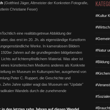
KATEG
ch
(Gottfried Jäger, Altmeister der Konkreten Fotografie,
lerin Christiane Feser)
#Kultur 
#Wirtsch
Tochtlich eine realitätsgetreue Abbildung der
#Gemein
aber, das erst im 20. Jh. als eigenständige Kunstform
 ungegenständliche Werke. In kameralosen Bildern
#Natur u
 1920er Jahren auf die grundlegenden bildgebenden
s Lichts auf lichtempfindlichem Material. Was aber ist
#Bildun
e eines künstlerischen Mediums anderes als Konkrete
stellung im Museum im Kulturspeicher, ausgehend von
#Kirchen
mmlung Peter C. Ruppert, die Geschichte und
ie. Zehn Jahre später wagt das Museum ein "Update"
#Veranst
 radikalen Wandels durch die zunehmende
#Soziale
#Braucht
r in den letzten zehn Jahren auf diesen Wandel