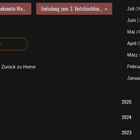
Unser Landesparlament – das unbekannte Wesen? - Podiumsgespräch am 5.3.2015 im Gymnasium Veitshöchheim
Einladung zum 3. Veitshöchheimer Repair Café am 14. März 2015, 13 - 18 Uhr
Juli
(9
Juni
(
Mai
(4
April
(
n
März
Febru
Zurück zu Home
Janua
2025
2024
2023