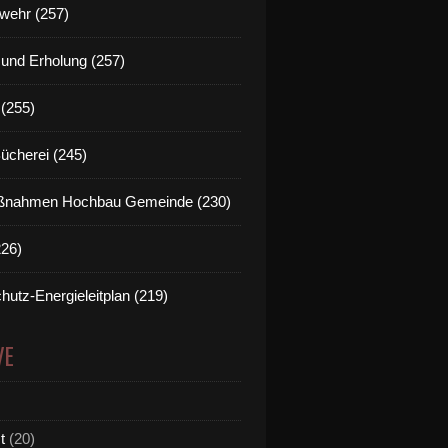
wehr (257)
t und Erholung (257)
(255)
Bücherei (245)
nahmen Hochbau Gemeinde (230)
226)
hutz-Energieleitplan (219)
VE
t
(20)