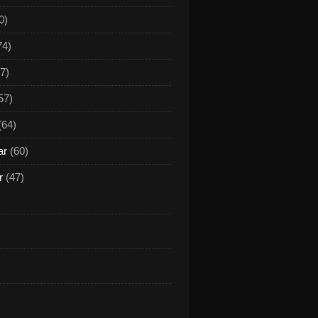
0)
74)
7)
57)
(64)
ar
(60)
r
(47)