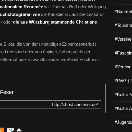
ernationalem Renomée
wie Thomas Ruff oder Wolfgang
#Baumaß
uchsfotografen wie
die Kanadierin Jacinthe Lessard-
er oder
die aus Würzburg stammende Christiane
#Tourism
#Vereine 
 Bilder, die von der unbändigen Experimentierlust
und reduziert oder von üppiger, farbenprächtiger
#Faschin
ettformat oder in wandfüllender Größe ist Fotokunst
#Vereine
#LWG (2
 Feser
#Kultur 
http://christianefeser.de/
#Kultur 
#Jugenda
0