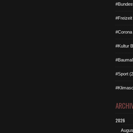
#Bundes
#Freizei
#Corona 
#Kultur 
#Baumaß
#Sport (
#Klimasc
ARCHI
2026
Augus