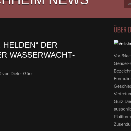
ÜBER 
R HELDEN“ DER
ER WASSERWACHT-
Vor-/Nac
Gender-H
Bezeichn
0
von Dieter Gürz
Formulie
Geschlec
Vertretun
Gürz Die
ausschli
Plattform
Zusendun