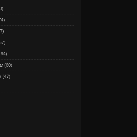
0)
74)
7)
57)
(64)
ar
(60)
r
(47)