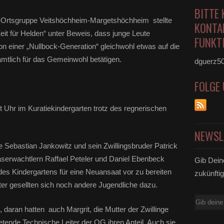
BITTE 
Ortsgruppe Veitshöchheim-Margetshöchheim stellte
KONTA
Zeit für Helden“ unter Beweis, dass junge Leute
FUNKTI
n einer „Nullbock-Generation“ gleichwohl etwas auf die
amtlich für das Gemeinwohl betätigen.
dguerz5
FOLGE
hr im Kuratiekindergarten trotz des regnerischen
NEWSL
e Sebastian Jankowitz und sein Zwillingsbruder Patrick
serwachtlern Raffael Peteler und Daniel Ebenbeck
Gib Dein
des Kindergartens für eine Neuansaat vor zu bereiten
zukünftig
er gesellten sich noch andere Jugendliche dazu.
E-
g, daran hatten auch Margrit, die Mutter der Zwillinge
Mail
etende Technische Leiter der OG ihren Anteil. Auch sie