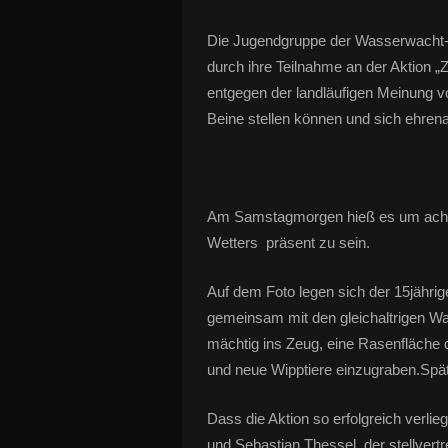
Die Jugendgruppe der Wasserwacht-
durch ihre Teilnahme an der Aktion „
entgegen der landläufigen Meinung vo
Beine stellen können und sich ehren
Am Samstagmorgen hieß es um acht U
Wetters präsent zu sein.
Auf dem Foto legen sich der 15jährig
gemeinsam mit den gleichaltrigen Wa
mächtig ins Zeug, eine Rasenfläche 
und neue Wipptiere einzugraben.Spät
Dass die Aktion so erfolgreich verlie
und Sebastian Thessel, der stellvertr