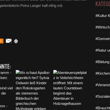
KATEG
tenleiterin Petra Langer half eifrig mit.
#Kultur 
#Wirtsch
#Gemein
0
#Natur u
#Bildun
NNTE:
#Kirchen
#Veranst
#Soziale
mm -
#Braucht