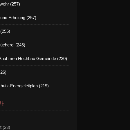
wehr (257)
t und Erholung (257)
(255)
Bücherei (245)
nahmen Hochbau Gemeinde (230)
226)
hutz-Energieleitplan (219)
VE
t
(23)