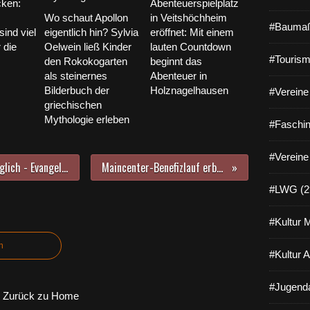
cken:
Abenteuerspielplatz
Wo schaut Apollon
in Veitshöchheim
#Baumaß
sind viel
eigentlich hin? Sylvia
eröffnet: Mit einem
 die
Oelwein ließ Kinder
lauten Countdown
#Tourism
den Rokokogarten
beginnt das
als steinernes
Abenteuer in
Bilderbuch der
Holznagelhausen
#Vereine 
griechischen
Mythologie erleben
#Faschin
#Vereine
Konjunkturprogramm macht‘s möglich - Evangelische Kindertagesstätte „Menschenskinder“ für 830.000 Euro runderneuert
Maincenter-Benefizlauf erbrachte 750 Euro für afrikanisches Krankenhaus
#LWG (2
#Kultur 
n
#Kultur 
#Jugenda
Zurück zu Home