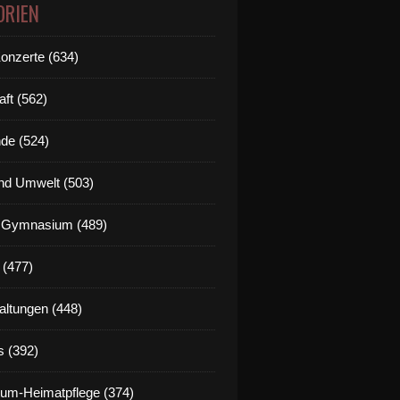
ORIEN
Konzerte (634)
aft (562)
de (524)
nd Umwelt (503)
g Gymnasium (489)
 (477)
altungen (448)
s (392)
um-Heimatpflege (374)