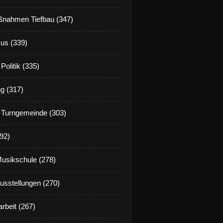
nahmen Tiefbau (347)
us (339)
Politik (335)
g (317)
 Turngemeinde (303)
92)
Musikschule (278)
Ausstellungen (270)
rbeit (267)