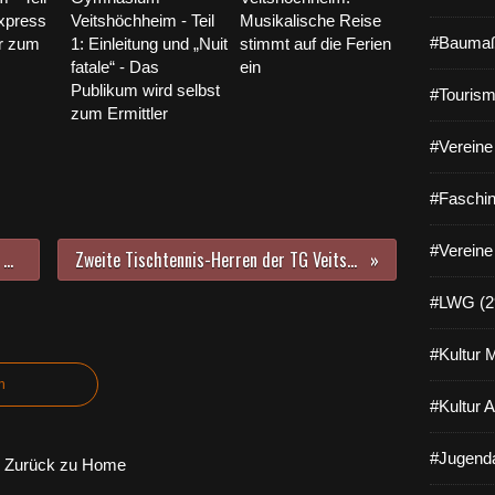
express
Veitshöchheim - Teil
Musikalische Reise
#Baumaß
er zum
1: Einleitung und „Nuit
stimmt auf die Ferien
fatale“ - Das
ein
Publikum wird selbst
#Tourism
zum Ermittler
#Vereine 
#Faschin
#Vereine
SV 1928 Veitshöchheim spielt am 31. Mai um Aufstieg in die Kreisklasse
Zweite Tischtennis-Herren der TG Veitshöchheim spielen nun in der 3. Bezirksliga
#LWG (2
#Kultur 
n
#Kultur 
#Jugenda
Zurück zu Home