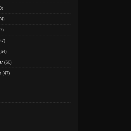
0)
74)
7)
57)
(64)
ar
(60)
r
(47)