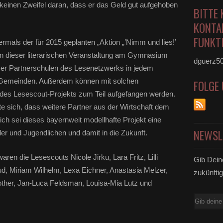
einen Zweifel daran, dass er das Geld gut aufgehoben
BITTE 
KONTA
FUNKTI
mals der für 2015 geplanten „Aktion „’Nimm und lies!’
n dieser literarischen Veranstaltung am Gymnasium
dguerz5
mer Partnerschulen des Lesenetzwerks in jedem
n Gemeinden. Außerdem können mit solchen
FOLGE
 des Lesescout-Projekts zum Teil aufgefangen werden.
te sich, dass weitere Partner aus der Wirtschaft dem
ich sei dieses bayernweit modellhafte Projekt eine
NEWSL
nder und Jugendlichen und damit in die Zukunft.
n die Lesescouts Nicole Jirku, Lara Fritz, Lilli
Gib Dein
ud, Miriam Wilhelm, Lexa Eichner, Anastasia Melzer,
zukünftig
other, Jan-Luca Feldsman, Louisa-Mia Lutz und
E-
Mail