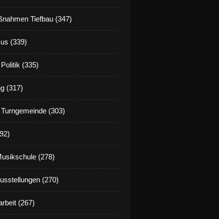
nahmen Tiefbau (347)
us (339)
Politik (335)
g (317)
 Turngemeinde (303)
92)
Musikschule (278)
Ausstellungen (270)
rbeit (267)