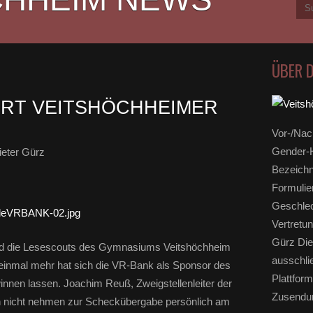
ÜBER 
ERT VEITSHÖCHHEIMER
Vor-/Nac
Gender-H
eter Gürz
Bezeichn
Formulie
Geschlec
Vertretun
Gürz Die
 und die Lesescouts des Gymnasiums Veitshöchheim
ausschli
einmal mehr hat sich die VR-Bank als Sponsor des
Plattform
nnen lassen. Joachim Reuß, Zweigstellenleiter der
Zusendun
h nicht nehmen zur Scheckübergabe persönlich am