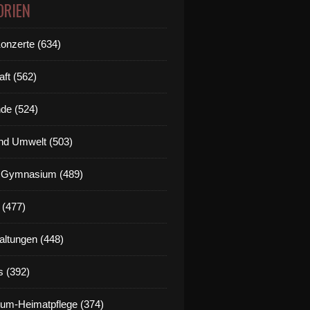
ORIEN
Konzerte (634)
aft (562)
de (524)
nd Umwelt (503)
g Gymnasium (489)
 (477)
altungen (448)
s (392)
um-Heimatpflege (374)