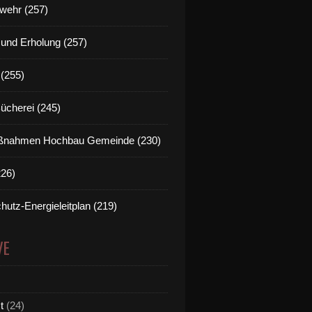
wehr (257)
t und Erholung (257)
(255)
Bücherei (245)
nahmen Hochbau Gemeinde (230)
226)
hutz-Energieleitplan (219)
VE
t
(24)