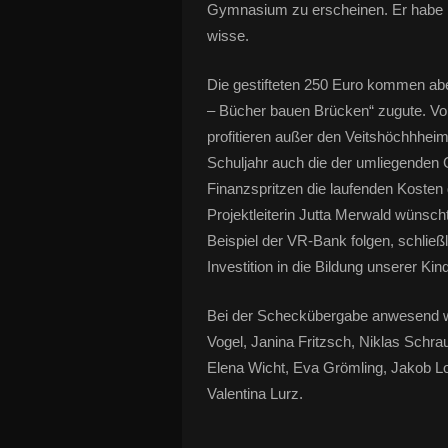
Gymnasium zu erscheinen. Er habe k
wisse.
Die gestifteten 250 Euro kommen aber
– Bücher bauen Brücken“ zugute. Vo
profitieren außer den Veitshöchhhei
Schuljahr auch die der umliegende
Finanzspritzen die laufenden Kosten
Projektleiterin Jutta Merwald wünsch
Beispiel der VR-Bank folgen, schließl
Investition in die Bildung unserer Ki
Bei der Scheckübergabe anwesend ware
Vogel, Janina Fritzsch, Niklas Schra
Elena Wicht, Eva Grömling, Jakob L
Valentina Lurz.