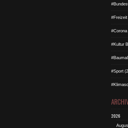
#Bundes
#Freizei
#Corona 
#Kultur 
#Baumaß
#Sport (
#Klimasc
ARCHI
2026
Augus