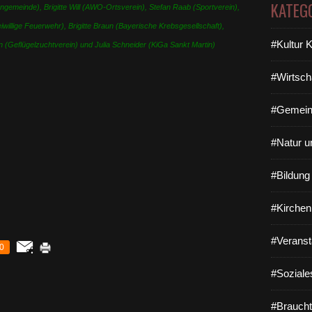
KATEG
gemeinde), Brigitte Will (AWO-Ortsverein), Stefan Raab (Sportverein)
,
eiwillige Feuerwehr), Brigitte Braun (Bayerische Krebsgesellschaft),
#Kultur 
n (Geflügelzuchtverein) und Julia Schneider (KiGa Sankt Martin)
#Wirtsch
#Gemein
#Natur u
#Bildun
#Kirchen
#Veranst
0
#Soziale
#Braucht