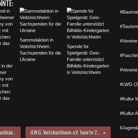
NNTE:
#Baumaß
#Tourism
Sammelaktion in
#Vereine 
Veitshöchheim:
Spende für
Sachspenden für die
Spielgerät: Geis-
#Faschin
Ukraine
Familie unterstützt
in der
Bilhildis-Kindergarten
#Vereine
mer
in Veitshöchheim
my von
#LWG (2
 mit
öchen:
r das
#Kultur 
#Kultur 
#Jugenda
Galeristin Inga Wiek und Blumenfachhändlerin Andrea Schmelzeisen beschenkten Sozialstation
U.W.G. Veitshöchheim e.V. feierte 25jähriges Bestehen mit Festabend im Ratskeller