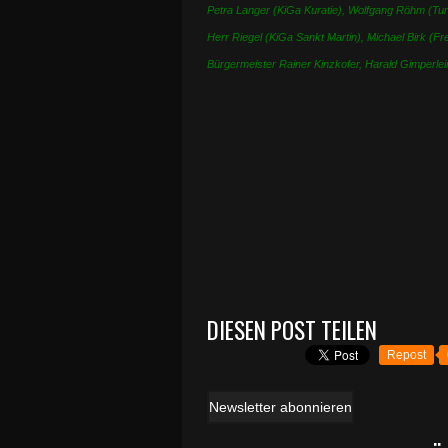
Petra Langer (KiGa Kuratie), Wolfgang Röhm (Turn
Herr Riegel (KiGa Sankt Martin), Michael Birk (Fr
Bürgermeister Rainer Kinzkofer, Harald Gimperlei
DIESEN POST TEILEN
Repost
Newsletter abonnieren