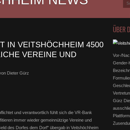
ÜBER 
T IN VEITSHÖCHHEIM 4500
LICHE VEREINE UND
Vor-/Nac
Gender-H
Bezeichn
on Dieter Gürz
Formulie
Geschlec
Vertretun
Gürz Die
ausschli
ichtet und verantwortlich fühlt sich die VR-Bank
Plattform
itieren immer wieder gemeinnützige Vereine und
Zusendun
Geld des Dorfes dem Dorf“ übergab in Veitshöchheim