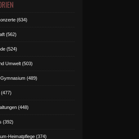
ORIEN
Konzerte (634)
aft (562)
de (524)
nd Umwelt (503)
g Gymnasium (489)
 (477)
altungen (448)
s (392)
um-Heimatpflege (374)