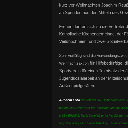
kurz vor Weihnachten Joachim Reuß (r
an Spenden aus den Mitteln des Gewi
Freuen durften sich so die Vertreter de
Katholische Kirchengemeinde, der Fö
Veitshöchheim und zwei Sozialverb
Sehr vielfältig sind die Verwendungszwe
für Hilfsbedürftige, 
Weihnachtsaktion
Sportverein für einen Trikotsatz der
Jugendsozialarbeit an der Mittelschu
Außenspielgeräten.
Auf dem Foto
die von der VR-Bank durch den Vei
beschenkten Vertreter von Vereinen und Instituti
(KiGa Bilhildis), Karin Ursel (Bayrischer Blinden-
Vey-Rossellit (KiGa Sankt Bilhildis), Thomas Stru