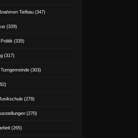
nahmen Tiefbau (347)
us (339)
Politik (335)
g (317)
 Turngemeinde (303)
92)
Musikschule (278)
Ausstellungen (270)
rbeit (265)