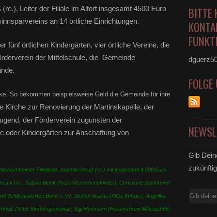
e.), Leiter der Filiale im Altort insgesamt 4500 Euro
BITTE 
nnsparvereins an 14 örtliche Einrichtungen.
KONTA
FUNKTI
r fünf örtlichen Kindergärten, vier örtliche Vereine, die
rderverein der Mittelschule, die Gemeinde
dguerz5
ände.
FOLGE
cke. So bekommen beispielsweise Geld die Gemeinde für ihre
die Kirche zur Renovierung der Martinskapelle, der
 Jugend, der Förderverein zugunsten der
NEWSL
le oder Kindergärten zur Anschaffung von
Gib Dein
zukünftig
tshöchheimer Filialleiter Joachim Reuß (re.) mit insgesamt 4.500 Euro
onen v.l.n.r. Sabine Blank (KiGa Menschenskinder), Christiane Backmund
E-
 und Sehbehinderten Bund e. V.), Steffen Mucha (KiGa Kuratie), Angelika
Mail
chholz (Vitus-Kirchengemeinde, Sigi Hoffmann (Förderverein Mittelschule,