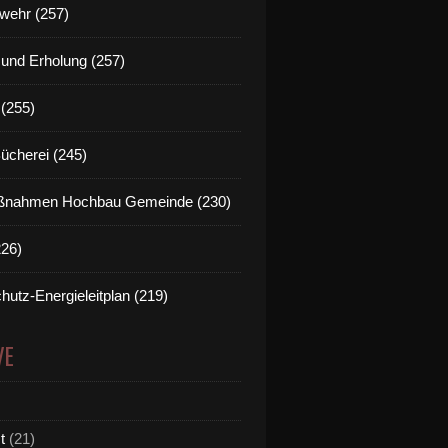
wehr (257)
t und Erholung (257)
(255)
Bücherei (245)
nahmen Hochbau Gemeinde (230)
226)
hutz-Energieleitplan (219)
VE
t
(21)