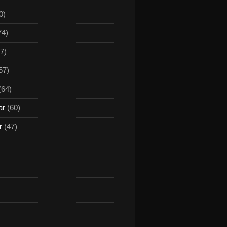
0)
74)
7)
57)
(64)
ar
(60)
r
(47)