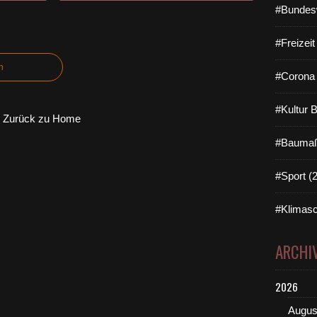
#Bundes
#Freizei
n
#Corona 
#Kultur 
Zurück zu Home
#Baumaß
#Sport (
#Klimasc
ARCHI
2026
Augus