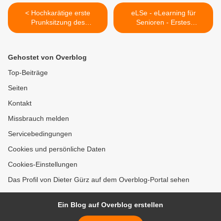
< Hochkarätige erste
eLSe - eLearning für
Prunksitzung des
Senioren - Erstes
Veitshöchheimer Carneval-
Präsenztreffen in der
Club voller ausgelassener
Veitshöchheimer Bücherei
Stimmung und Schwung
im Bahnhof >
Gehostet von Overblog
Top-Beiträge
Seiten
Kontakt
Missbrauch melden
Servicebedingungen
Cookies und persönliche Daten
Cookies-Einstellungen
Das Profil von Dieter Gürz auf dem Overblog-Portal sehen
Ein Blog auf Overblog erstellen