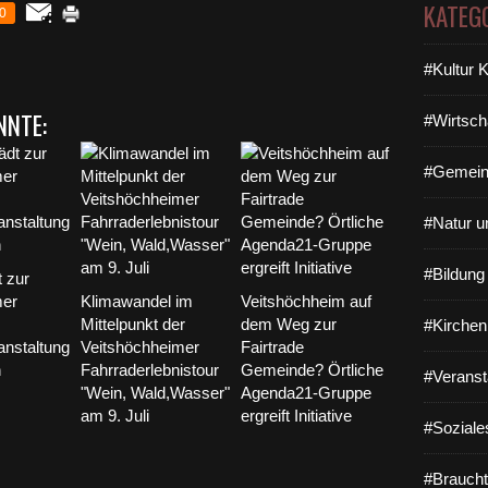
KATEG
0
#Kultur 
NNTE:
#Wirtsch
#Gemein
#Natur u
#Bildun
 zur
mer
Klimawandel im
Veitshöchheim auf
Mittelpunkt der
dem Weg zur
#Kirchen
nstaltung
Veitshöchheimer
Fairtrade
n
Fahrraderlebnistour
Gemeinde? Örtliche
#Veranst
"Wein, Wald,Wasser"
Agenda21-Gruppe
am 9. Juli
ergreift Initiative
#Soziale
#Braucht