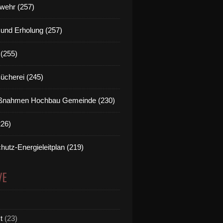
wehr (257)
t und Erholung (257)
(255)
Bücherei (245)
nahmen Hochbau Gemeinde (230)
226)
hutz-Energieleitplan (219)
VE
t
(23)