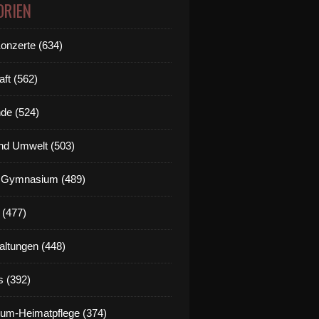
ORIEN
Konzerte (634)
aft (562)
de (524)
nd Umwelt (503)
g Gymnasium (489)
 (477)
altungen (448)
s (392)
um-Heimatpflege (374)