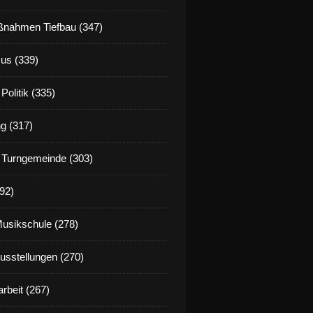
nahmen Tiefbau (347)
us (339)
Politik (335)
g (317)
 Turngemeinde (303)
92)
Musikschule (278)
Ausstellungen (270)
rbeit (267)