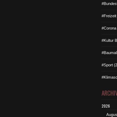
#Bundes
#Freizei
#Corona 
#Kultur 
#Baumaß
#Sport (
#Klimasc
ARCHI
2026
Augus