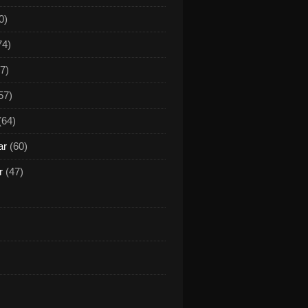
0)
74)
7)
57)
(64)
ar
(60)
r
(47)