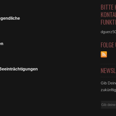
BITTE 
KONTA
ugendliche
FUNKTI
dguerz5
FOLGE
en
NEWSL
Beeinträchtigungen
Gib Dein
zukünftig
E-
Mail