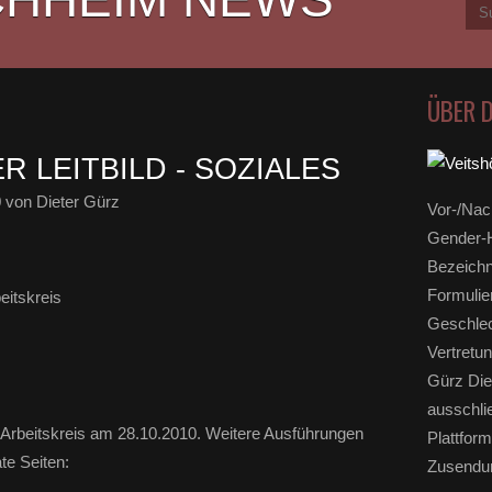
ÜBER 
 LEITBILD - SOZIALES
0
von Dieter Gürz
Vor-/Nac
Gender-H
Bezeichn
Formulie
Geschlec
Vertretun
Gürz Die
ausschli
 Arbeitskreis am 28.10.2010. Weitere Ausführungen
Plattform
te Seiten:
Zusendun