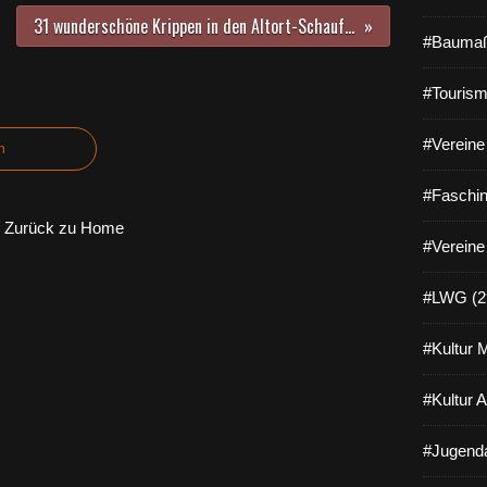
31 wunderschöne Krippen in den Altort-Schaufenstern beim fünften Veitshöchheimer Krippenweg
#Baumaß
#Tourism
#Vereine 
n
#Faschin
Zurück zu Home
#Vereine
#LWG (2
#Kultur 
#Kultur 
#Jugenda