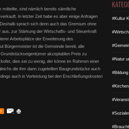
KATEG
itteilte, sind nämlich bereits sämtliche
kauft. In letzter Zeit habe es aber einige Anfragen
#Kultur 
. Deshalb sprach sich denn auch das Gremium ohne
aus, zur Stärkung der Wirtschafts- und Steuerkraft
#Wirtsch
erer Arbeitsplätze der Erweiterung des
#Gemein
t Bürgermeister ist die Gemeinde bereit, alle
e Grundstückseigentümer akzeptablen Preis zu
#Natur u
kofer, dies sei zu wenig, der könne im Rahmen einer
eichs die ihm dann zugeteilten Baugrundstücke auch
#Bildun
rdings auch in Vorleistung bei den Erschließungskosten
#Kirchen
#Veranst
0
#Soziale
#Braucht