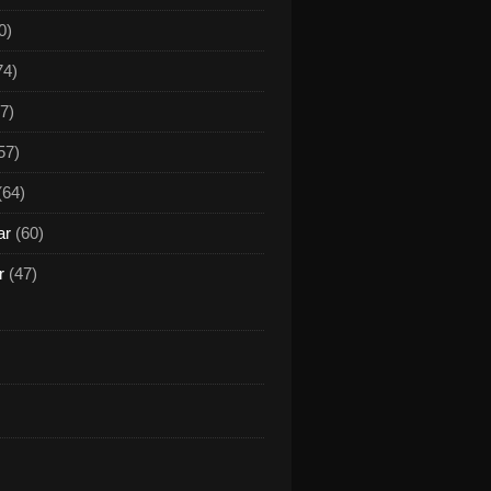
0)
74)
7)
57)
(64)
ar
(60)
r
(47)