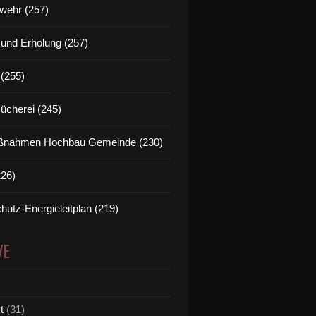
wehr (257)
t und Erholung (257)
(255)
Bücherei (245)
nahmen Hochbau Gemeinde (230)
226)
hutz-Energieleitplan (219)
VE
t
(31)