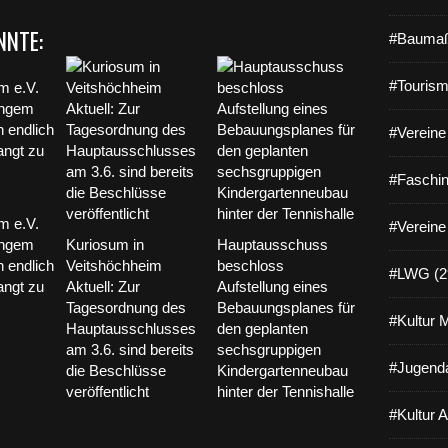
NNTE:
#Baumaß
#Tourism
#Vereine 
#Faschin
m e.V.
#Vereine
langem
Kuriosum in
Hauptausschuss
 endlich
Veitshöchheim
beschloss
#LWG (2
angt zu
Aktuell: Zur
Aufstellung eines
Tagesordnung des
Bebauungsplanes für
#Kultur 
Hauptausschlusses
den geplanten
am 3.6. sind bereits
sechsgruppigen
#Jugenda
die Beschlüsse
Kindergartenneubau
veröffentlicht
hinter der Tennishalle
#Kultur 