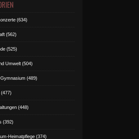
ORIEN
Konzerte (634)
aft (562)
de (525)
nd Umwelt (504)
g Gymnasium (489)
 (477)
altungen (448)
s (392)
um-Heimatpflege (374)