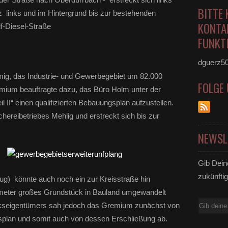
BITTE 
z links
und
im Hintergrund bis zur bestehenden
KONTA
f-Diesel-Straße
FUNKTI
dguerz5
ig, das Industrie- und Gewerbegebiet um 82.000
FOLGE
mium beauftragte dazu, das Büro Holm unter der
 II“ einen qualifizierten Bebauungsplan aufzustellen.
schereibetriebes Mehlig und erstreckt sich bis zur
NEWSL
Gib Dein
zukünftig
g) könnte auch noch ein zur Kreisstraße hin
meter großes Grundstück in Bauland umgewandelt
E-
kseigentümers sah jedoch das Gremium zunächst von
Mail
splan und somit auch von dessen Erschließung ab.