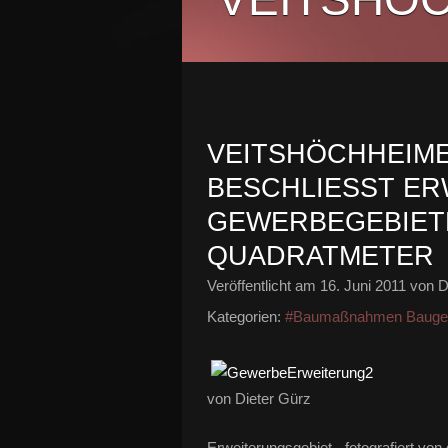
VEITSHÖCHHEIM
BESCHLIESST ERW
EWERBEGEBIETES 
UADRATMETER
Veröffentlicht am
16. Juni 2011
von D
Kategorien:
#Baumaßnahmen Baugeb
von Dieter Gürz
Erweiterungsgebiet - fotografiert vo