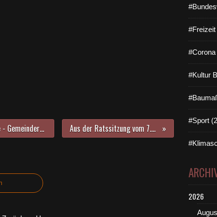
#Bundes
#Freizei
#Corona 
#Kultur 
#Baumaß
#Sport (
Veitshöchheimer Mainfrankensäle - Gemeinderat billigte Planungskonzeption für energetische Sanierung und Erweiterung - Kosten 10 Mill. Euro netto
Aus der Ratssitzung vom 7.6.2011: Neues zu Leitbild, Energieleitplan und Verkehrsgutachten
#Klimasc
ARCHI
n
2026
Augus