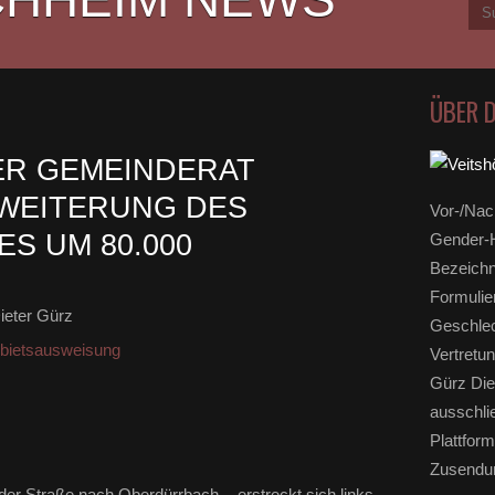
ÜBER 
ER GEMEINDERAT
EITERUNG DES G
Vor-/Nac
UM 80.000 Q
Gender-H
Bezeichn
Formulie
ieter Gürz
Geschlec
ietsausweisung
Vertretun
Gürz Die
ausschli
Plattform
Zusendun
n der Straße nach Oberdürrbach -
erstreckt sich
links