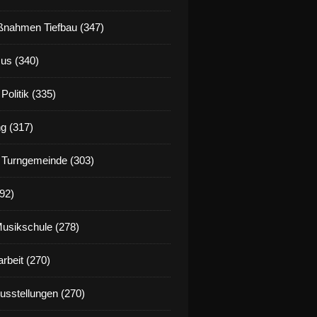
nahmen Tiefbau (347)
us (340)
Politik (335)
g (317)
 Turngemeinde (303)
92)
Musikschule (278)
rbeit (270)
Ausstellungen (270)