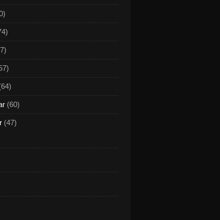
0)
74)
7)
57)
(64)
ar
(60)
r
(47)