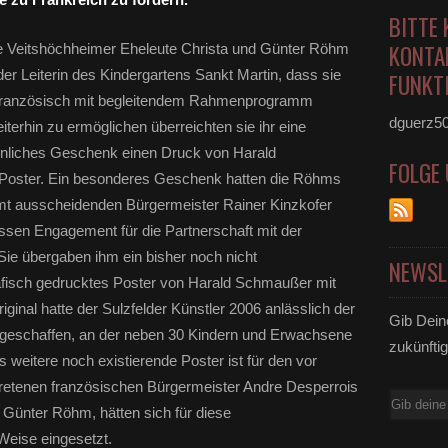
BITTE 
KONTA
ie Veitshöchheimer Eheleute Christa und Günter Röhm
 der Leiterin des Kindergartens Sankt Martin, dass sie
FUNKTI
rühfranzösisch mit begleitendem Rahmenprogramm
dguerz5
iterhin zu ermöglichen überreichten sie ihr eine
nliches Geschenk einen Druck von Harald
FOLGE
oster. Ein besonderes Geschenk hatten die Röhms
mt ausscheidenden Bürgermeister Rainer Kinzkofer
dessen Engagement für die Partnerschaft mit der
Sie übergaben ihm ein bisher noch nicht
NEWSL
grafisch gedrucktes Poster von Harald Schmaußer mit
ginal hatte der Sulzfelder Künstler 2006 anlässlich der
Gib Dein
 geschaffen, an der neben 30 Kindern und Erwachsene
zukünftig
 weitere noch existierende Poster ist für den vor
retenen französischen Bürgermeister Andre Desperrois
E-
 Günter Röhm, hätten sich für diese
Mail
 Weise eingesetzt.