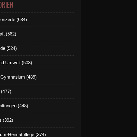
ORIEN
Konzerte (634)
aft (562)
de (524)
nd Umwelt (503)
g Gymnasium (489)
 (477)
altungen (448)
s (392)
um-Heimatpflege (374)