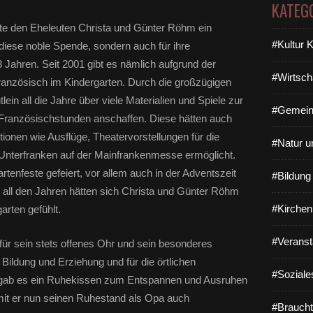
KATEG
gte den Eheleuten Christa und Günter Röhm ein
#Kultur 
diese noble Spende, sondern auch für ihre
 Jahren. Seit 2001 gibt es nämlich aufgrund der
#Wirtsch
Französisch im Kindergarten. Durch die großzügigen
in all die Jahre über viele Materialien und Spiele zur
#Gemein
e Französischstunden anschaffen. Diese hätten auch
ionen wie Ausflüge, Theatervorstellungen für die
#Natur u
Unterfranken auf der Mainfrankenmesse ermöglicht.
enfeste gefeiert, vor allem auch in der Adventszeit
#Bildun
n all den Jahren hätten sich Christa und Günter Röhm
#Kirchen
rten gefühlt.
#Veranst
für sein stets offenes Ohr und sein besonderes
Bildung und Erziehung und für die örtlichen
#Soziale
 gab es ein Ruhekissen zum Entspannen und Ausruhen
it er nun seinen Ruhestand als Opa auch
#Braucht