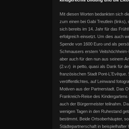
Mit diesen Worten bedankten sich d
zum einen bei Gabi Treutlein (links),
sich bereits im 14. Jahr für das F
erfolgreich einsetzt. Um dies auch we
Spende von 1600 Euro und als persö
Schmausers erstem Veitshöchheim-P
aber auch für den nun aus seinem A
(2.v.r) in petto, quasi als Dank für 
französischen Stadt Pont-L'Evêque. 
veröffentlichtes, auf Leinwand foto
Motiven aus der Partnerstadt. Das Ori
Frankreich-Reise des Kindergartens
auch der Bürgermeister teilnahm. Das
wenigen Tagen in den Ruhestand get
bestimmt. Beide Ortsoberhäupter, so
Städtepartnerschaft in beispielhafter