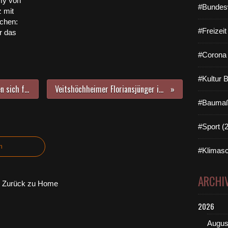
my von
#Bundes
 mit
öchen:
#Freizei
r das
#Corona 
#Kultur 
Vorbildlich: Vier Mütter engagieren sich für tolle Ferienangebote für Kinder bis zwölf Jahre
Veitshöchheimer Floriansjünger immens gefordert - Jugend im Vormarsch
#Baumaß
#Sport (
n
#Klimasc
ARCHI
Zurück zu Home
2026
Augus