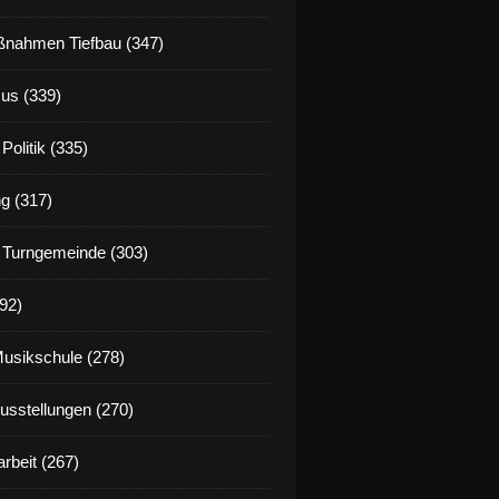
nahmen Tiefbau (347)
us (339)
Politik (335)
g (317)
 Turngemeinde (303)
92)
Musikschule (278)
Ausstellungen (270)
rbeit (267)