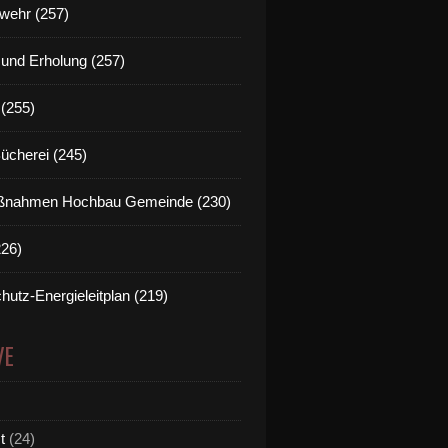
wehr (257)
t und Erholung (257)
(255)
Bücherei (245)
nahmen Hochbau Gemeinde (230)
226)
hutz-Energieleitplan (219)
VE
t
(24)