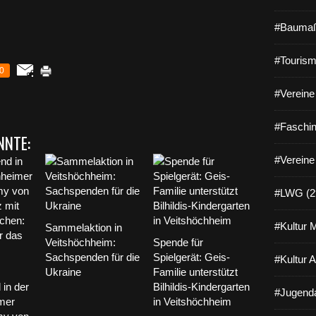
#Baumaß
#Tourism
0
#Vereine 
#Faschin
NNTE:
#Vereine
#LWG (2
#Kultur 
Sammelaktion in
Veitshöchheim:
Spende für
Sachspenden für die
Spielgerät: Geis-
#Kultur 
Ukraine
Familie unterstützt
in der
Bilhildis-Kindergarten
#Jugenda
mer
in Veitshöchheim