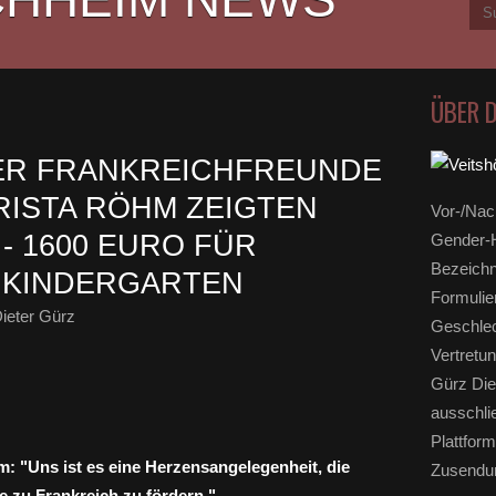
ÜBER 
ER FRANKREICHFREUNDE
ISTA RÖHM ZEIGTEN
Vor-/Nac
- 1600 EURO FÜR
Gender-H
Bezeichn
 KINDERGARTEN
Formulie
ieter Gürz
Geschlec
Vertretun
Gürz Die
ausschli
Plattform
: "Uns ist es eine Herzensangelegenheit, die
Zusendun
e zu Frankreich zu fördern."