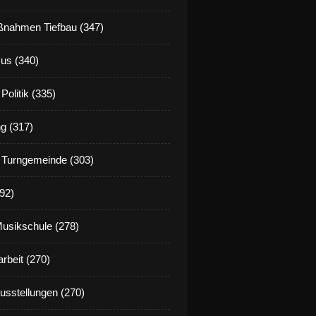
nahmen Tiefbau (347)
us (340)
Politik (335)
g (317)
 Turngemeinde (303)
92)
Musikschule (278)
rbeit (270)
Ausstellungen (270)