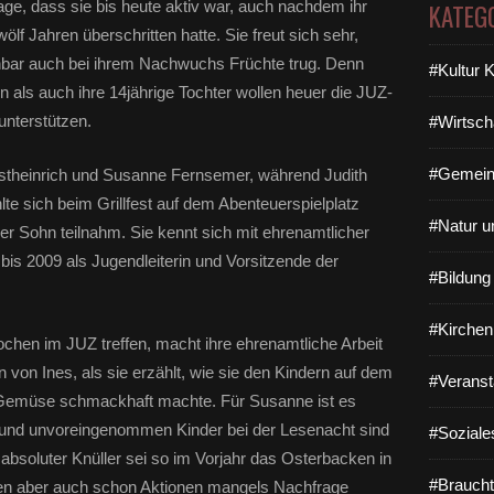
ge, dass sie bis heute aktiv war, auch nachdem ihr
KATEG
ölf Jahren überschritten hatte. Sie freut sich sehr,
enbar auch bei ihrem Nachwuchs Früchte trug. Denn
#Kultur 
 als auch ihre 14jährige Tochter wollen heuer die JUZ-
unterstützen.
#Wirtsch
#Gemein
Wöstheinrich und Susanne Fernsemer, während Judith
hlte sich beim Grillfest auf dem Abenteuerspielplatz
#Natur u
er Sohn teilnahm. Sie kennt sich mit ehrenamtlicher
 bis 2009 als Jugendleiterin und Vorsitzende der
#Bildun
#Kirchen
ochen im JUZ treffen, macht ihre ehrenamtliche Arbeit
 von Ines, als sie erzählt, wie sie den Kindern auf dem
#Veranst
 Gemüse schmackhaft machte. Für Susanne ist es
n und unvoreingenommen Kinder bei der Lesenacht sind
#Soziale
 absoluter Knüller sei so im Vorjahr das Osterbacken in
#Braucht
n aber auch schon Aktionen mangels Nachfrage