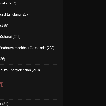
wehr (257)
t und Erholung (257)
(255)
Bücherei (245)
nahmen Hochbau Gemeinde (230)
226)
hutz-Energieleitplan (219)
VE
t
(31)