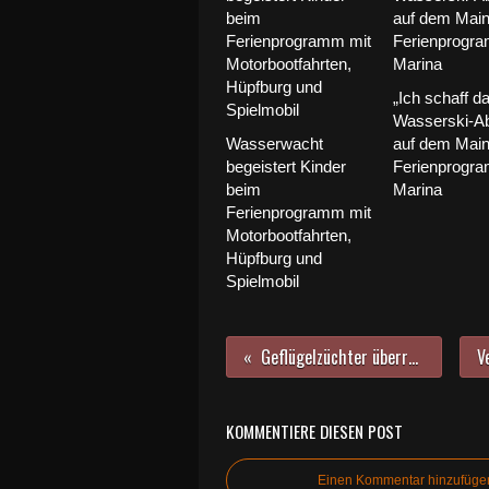
„Ich schaff da
Wasserski-A
Wasserwacht
auf dem Main
begeistert Kinder
Ferienprogr
beim
Marina
Ferienprogramm mit
Motorbootfahrten,
Hüpfburg und
Spielmobil
Geflügelzüchter überraschen Kuratie-Kinder mit Ostereiern
KOMMENTIERE DIESEN POST
Einen Kommentar hinzufüge