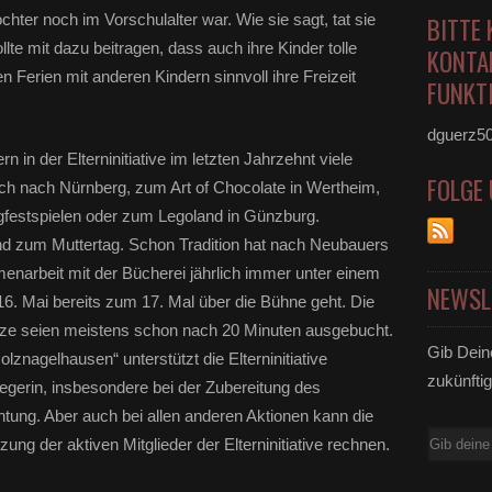
chter noch im Vorschulalter war. Wie sie sagt, tat sie
BITTE 
llte mit dazu beitragen, dass auch ihre Kinder tolle
KONTA
 Ferien mit anderen Kindern sinnvoll ihre Freizeit
FUNKTI
dguerz5
ern in der Elterninitiative im letzten Jahrzehnt viele
FOLGE
h nach Nürnberg, zum Art of Chocolate in Wertheim,
estspielen oder zum Legoland in Günzburg.
nd zum Muttertag. Schon Tradition hat nach Neubauers
enarbeit mit der Bücherei jährlich immer unter einem
NEWSL
. Mai bereits zum 17. Mal über die Bühne geht. Die
tze seien meistens schon nach 20 Minuten ausgebucht.
Gib Dein
znagelhausen“ unterstützt die Elterninitiative
zukünftig
legerin, insbesondere bei der Zubereitung des
ung. Aber auch bei allen anderen Aktionen kann die
E-
tzung der aktiven Mitglieder der Elterninitiative rechnen.
Mail