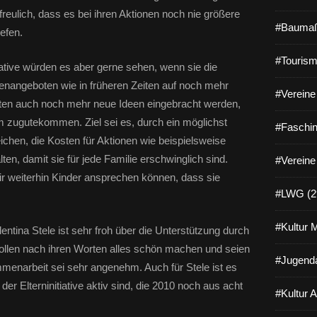
freulich, dass es bei ihren Aktionen noch nie größere
#Baumaß
iefen.
#Tourism
itiative würden es aber gerne sehen, wenn sie die
enangeboten wie in früheren Zeiten auf noch mehr
#Vereine 
nten auch noch mehr neue Ideen eingebracht werden,
m zugutekommen. Ziel sei es, durch ein möglichst
#Faschin
ichen, die Kosten für Aktionen wie beispielsweise
 damit sie für jede Familie erschwinglich sind.
#Vereine
ir weiterhin Kinder ansprechen können, dass sie
#LWG (2
#Kultur 
entina Stele ist sehr froh über die Unterstützung durch
n wollen nach ihren Worten alles schön machen und seien
#Jugenda
menarbeit sei sehr angenehm. Auch für Stele ist es
der Elterninitiative aktiv sind, die 2010 noch aus acht
#Kultur 