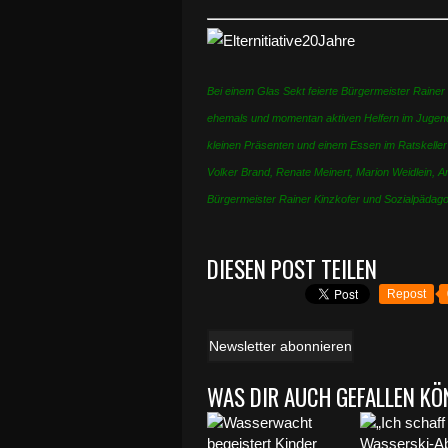
Bei einem Glas Sekt feierte Bürgermeister Rainer
ehemals und momentan aktiven Helfern im Jugendz
kleinen Präsenten und einem Essen im Ratskeller
Volker Brand, Renate Meinert, Marion Weidlein, A
Bürgermeister Rainer Kinzkofer und Sozialpädagog
DIESEN POST TEILEN
Repost
Newsletter abonnieren
WAS DIR AUCH GEFALLEN KÖ