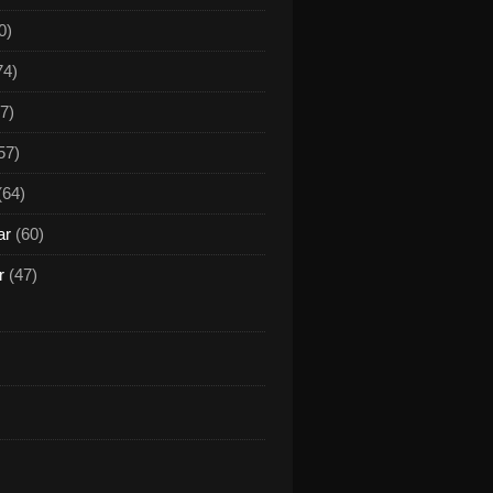
0)
74)
7)
57)
(64)
ar
(60)
r
(47)