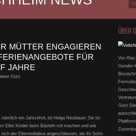
ÜBER 
IER MÜTTER ENGAGIEREN
 FERIENANGEBOTE FÜR
Vor-/Nac
LF JAHRE
Gender-H
Bezeichn
ieter Gürz
Formulie
Geschlec
Vertretun
Gürz Die
ausschli
nämlich ein Jahrzehnt, ist Helga Neubauer. Sie ist
Plattform
em Eifer Kinder beim Basteln mit machen und wie
Zusendun
 sich der Elterninitiative angeschlossen, als ihr Sohn