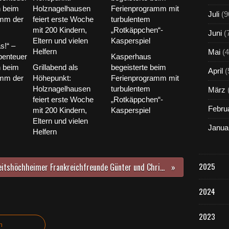
Juli
(9
Juni
(
s!“ –
Mai
(4
benteuer
Kasperhaus
 beim
Grillabend als
begeisterte beim
April
(
amm der
Höhepunkt:
Ferienprogramm mit
Holznagelhausen
turbulentem
März
feiert erste Woche
„Rotkäppchen“-
Febru
mit 200 Kindern,
Kasperspiel
Eltern und vielen
Janua
Helfern
2025
Veitshöchheimer Frankreichfreunde Günter und Christa Röhm zeigten sich spendabel - 1600 Euro für Französisch im Kindergarten
2024
2023
n