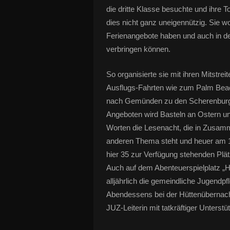
die dritte Klasse besuchte und ihre To
dies nicht ganz uneigennützig. Sie wo
Ferienangebote haben und auch in den
verbringen können.
So organisierte sie mit ihren Mitstreit
Ausflugs-Fahrten wie zum Palm Beac
nach Gemünden zu den Scherenburgf
Angeboten wird Basteln an Ostern u
Worten die Lesenacht, die in Zusamm
anderen Thema steht und heuer am 16
hier 35 zur Verfügung stehenden Plä
Auch auf dem Abenteuerspielplatz „Hol
alljährlich die gemeindliche Jugendpf
Abendessens bei der Hüttenübernacht
JUZ-Leiterin mit tatkräftiger Unterstü