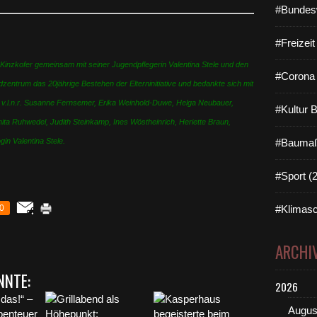
#Bundes
#Freizei
 Kinzkofer gemeinsam mit seiner Jugendpflegerin Valentina Stele und den
#Corona 
entrum das 20jährige Bestehen der Elterninitiative und bedankte sich mit
 v.l.n.r. Susanne Fernsemer, Erika Weinhold-Duwe, Helga Neubauer,
#Kultur 
nita Ruhwedel, Judith Steinkamp, Ines Wöstheinrich, Heriette Braun,
in Valentina Stele.
#Baumaß
#Sport (
0
#Klimasc
ARCHI
NNTE:
2026
Augus