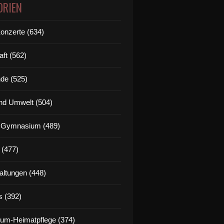
ORIEN
Konzerte (634)
aft (562)
de (525)
nd Umwelt (504)
g Gymnasium (489)
 (477)
altungen (448)
s (392)
um-Heimatpflege (374)