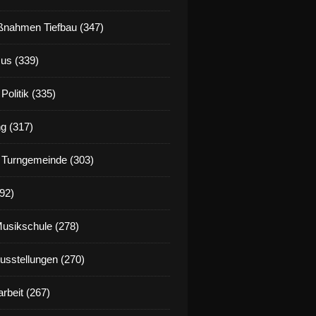
nahmen Tiefbau (347)
us (339)
Politik (335)
g (317)
 Turngemeinde (303)
92)
Musikschule (278)
Ausstellungen (270)
rbeit (267)