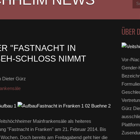
ÜBER 
R "FASTNACHT IN
SEH-SCHLOSS NIMMT
Vor-/Nac
Gender-H
Bezeichn
 Dieter Gürz
Formulie
ankensäle
Geschlec
Vertretun
Gürz Die
ausschli
eitshöchheimer Mainfrankensäle als heiteres
Plattform
ng "Fastnacht in Franken" am 21. Februar 2014. Bis
Zusendun
Wochen. Doch bereits am Freitagabend geht hier die