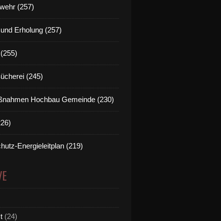
wehr (257)
t und Erholung (257)
(255)
Bücherei (245)
nahmen Hochbau Gemeinde (230)
226)
hutz-Energieleitplan (219)
VE
t
(24)