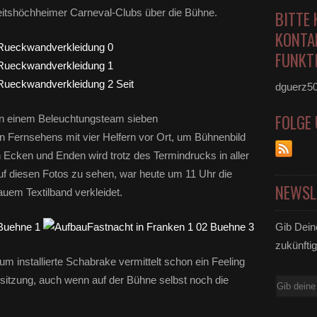
eitshöchheimer Carneval-Clubs über die Bühne.
BITTE 
KONTA
FUNKTI
dguerz5
FOLGE
en einem Beleuchtungsteam sieben
 Fernsehens mit vier Helfern vor Ort, um Bühnenbild
 Ecken und Enden wird trotz des Termindrucks in aller
uf diesen Fotos zu sehen, war heute um 11 Uhr die
NEWSL
uem Textilband verkleidet.
Gib Dein
zukünftig
um installierte Schabrake vermittelt schon ein Feeling
itzung, auch wenn auf der Bühne selbst noch die
E-
Mail