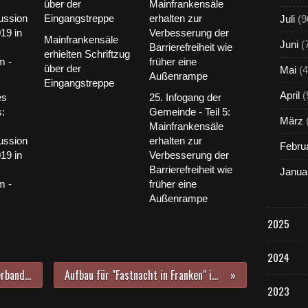
Juli
(9
Mainfrankensäle
Juni
(
erhielten Schriftzug
über der
Mai
(4
Eingangstreppe
April
(
es
25. Infogang der
:
Gemeinde - Teil 5:
März
Mainfrankensäle
ussion
erhalten zur
Febru
19 in
Verbesserung der
Barrierefreiheit wie
Janua
m -
früher eine
Außenrampe
2025
2024
BÜNDNIS 90 / DIE GRÜNEN Ortsverband Veitshöchheim lädt zu Wahlveranstaltungen ein
Aufbau für "Fastnacht in Franken" im Endspurt - Weitere Fotos von heute morgen
2023