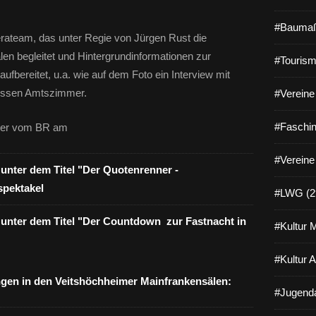
#Baumaß
erateam, das unter Regie von Jürgen Rust die
en begleitet und Hintergrundinformationen zur
#Tourism
ufbereitet, u.a. wie auf dem Foto ein Interview mit
dessen Amtszimmer.
#Vereine 
#Faschin
über vom BR am
#Vereine
r unter dem Titel "Der Quotenrenner -
spektakel
#LWG (2
hr unter dem Titel "Der Countdown zur Fastnacht in
#Kultur 
#Kultur 
ngen in den Veitshöchheimer Mainfrankensälen:
#Jugenda