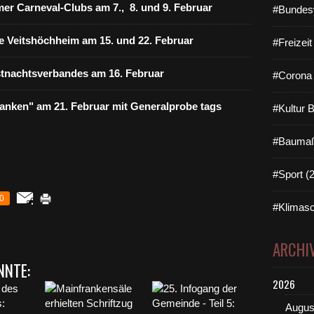
er Carneval-Clubs am 7., 8. und 9. Februar
#Bundes
e Veitshöchheim am 15. und 22. Februar
#Freizei
tnachtsverbandes am 16. Februar
#Corona 
anken" am 21. Februar mit Generalprobe tags
#Kultur 
#Baumaß
#Sport (
0
#Klimasc
ARCHI
NNTE:
2026
Augus