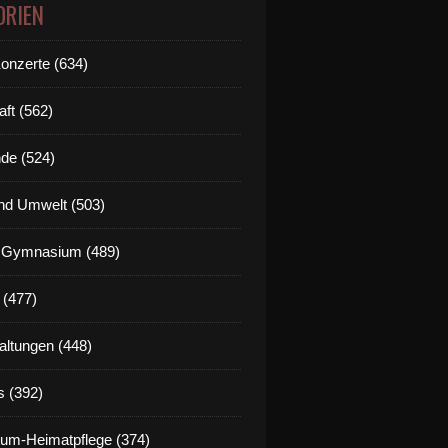
ORIEN
Konzerte (634)
aft (562)
de (524)
nd Umwelt (503)
g Gymnasium (489)
 (477)
altungen (448)
s (392)
um-Heimatpflege (374)