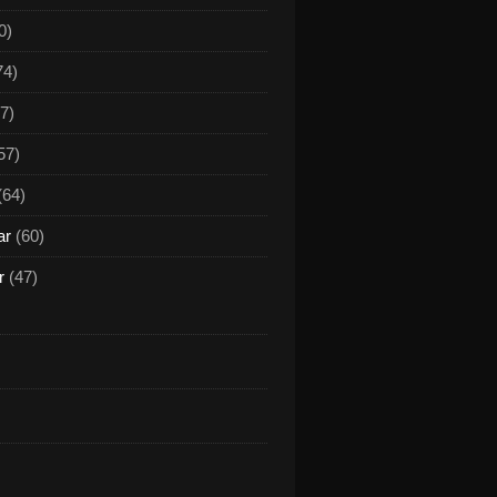
0)
74)
7)
57)
(64)
ar
(60)
r
(47)