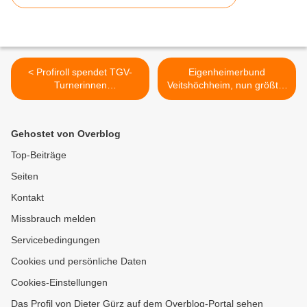
< Profiroll spendet TGV-
Eigenheimerbund
Turnerinnen
Veitshöchheim, nun größter
Trainingsanzüge -
Verein des
Großzügige Unterstützung
Landesverbandes in
der Turntalentschule durch
Unterfranken, glänzt mit
Gehostet von Overblog
Gemeinde
vielfältigen Vereins-
Aktivitäten >
Top-Beiträge
Seiten
Kontakt
Missbrauch melden
Servicebedingungen
Cookies und persönliche Daten
Cookies-Einstellungen
Das Profil von Dieter Gürz auf dem Overblog-Portal sehen