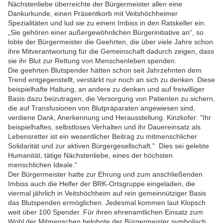
Nächstenliebe überreichte der Bürgermeister allen eine
Dankurkunde, einen Präsentkorb mit Veitshöchheimer
Spezialitäten und lud sie zu einem Imbiss in den Ratskeller ein.
„Sie gehören einer außergewöhnlichen Bürgerinitiative an“, so
lobte der Bürgermeister die Geehrten, die über viele Jahre schon
ihre Mitverantwortung für die Gemeinschaft dadurch zeigen, dass
sie ihr Blut zur Rettung von Menschenleben spenden.
Die geehrten Blutspender hätten schon seit Jahrzehnten dem
Trend entgegenstellt, verstärkt nur noch an sich zu denken. Diese
beispielhafte Haltung, an andere zu denken und auf freiwilliger
Basis dazu beizutragen, die Versorgung von Patienten zu sichern,
die auf Transfusionen von Blutpräparaten angewiesen sind,
verdiene Dank, Anerkennung und Herausstellung. Kinzkofer: "Ihr
beispielhaftes, selbstloses Verhalten und ihr Dauereinsatz als
Lebensretter ist ein wesentlicher Beitrag zu mitmenschlicher
Solidarität und zur aktiven Bürgergesellschaft." Dies sei gelebte
Humanität, tätige Nächstenliebe, eines der höchsten
menschlichen Ideale."
Der Bürgermeister hatte zur Ehrung und zum anschließenden
Imbiss auch die Helfer der BRK-Ortsgruppe eingeladen, die
viermal jährlich in Veitshöchheim auf rein gemeinnütziger Basis
das Blutspenden ermöglichen. Jedesmal kommen laut Klopsch
weit über 100 Spender. Für ihren ehrenamtlichen Einsatz zum
Wohl der Mitmenschen belohnte der Bürgermeister symbolisch