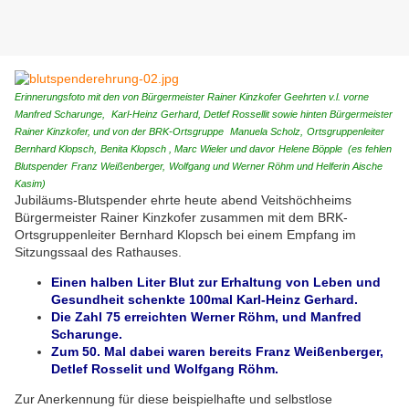
Erinnerungsfoto mit den von Bürgermeister Rainer Kinzkofer Geehrten v.l. vorne
Manfred Scharunge,
Karl-Heinz Gerhard, Detlef Rossellit sowie hinten Bürgermeister
Rainer Kinzkofer, und von der BRK-Ortsgruppe
Manuela Scholz,
Ortsgruppenleiter
Bernhard Klopsch,
Benita Klopsch , Marc Wieler und davor
Helene Böpple (es fehlen
Blutspender
Franz Weißenberger,
Wolfgang und Werner Röhm und Helferin Aische
Kasim)
Jubiläums-Blutspender ehrte heute abend Veitshöchheims
Bürgermeister Rainer Kinzkofer zusammen mit dem BRK-
Ortsgruppenleiter Bernhard Klopsch bei einem Empfang im
Sitzungssaal des Rathauses.
Einen halben Liter Blut zur Erhaltung von Leben und
Gesundheit schenkte 100mal Karl-Heinz Gerhard.
Die Zahl 75 erreichten Werner Röhm, und Manfred
Scharunge.
Zum 50. Mal dabei waren bereits Franz Weißenberger,
Detlef Rosselit und Wolfgang Röhm.
Zur Anerkennung für diese beispielhafte und selbstlose