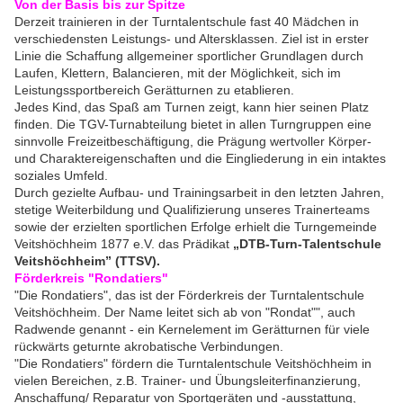
Von der Basis bis zur Spitze
Derzeit trainieren in der Turntalentschule fast 40 Mädchen in
verschiedensten Leistungs- und Altersklassen. Ziel ist in erster
Linie die Schaffung allgemeiner sportlicher Grundlagen durch
Laufen, Klettern, Balancieren, mit der Möglichkeit, sich im
Leistungssportbereich Gerätturnen zu etablieren.
Jedes Kind, das Spaß am Turnen zeigt, kann hier seinen Platz
finden. Die TGV-Turnabteilung bietet in allen Turngruppen eine
sinnvolle Freizeitbeschäftigung, die Prägung wertvoller Körper-
und Charaktereigenschaften und die Eingliederung in ein intaktes
soziales Umfeld.
Durch gezielte Aufbau- und Trainingsarbeit in den letzten Jahren,
stetige Weiterbildung und Qualifizierung unseres Trainerteams
sowie der erzielten sportlichen Erfolge erhielt die Turngemeinde
Veitshöchheim 1877 e.V. das Prädikat
„DTB-Turn-Talentschule
Veitshöchheim” (TTSV).
Förderkreis "Rondatiers"
"Die Rondatiers", das ist der Förderkreis der Turntalentschule
Veitshöchheim. Der Name leitet sich ab von "Rondat"", auch
Radwende genannt - ein Kernelement im Gerätturnen für viele
rückwärts geturnte akrobatische Verbindungen.
"Die Rondatiers" fördern die Turntalentschule Veitshöchheim in
vielen Bereichen, z.B. Trainer- und Übungsleiterfinanzierung,
Anschaffung/ Reparatur von Sportgeräten und -ausstattung,