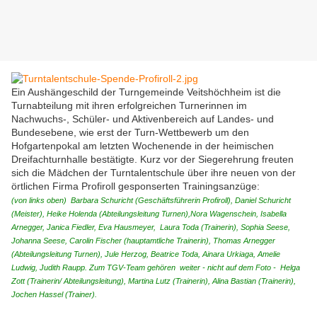
Ein Aushängeschild der Turngemeinde Veitshöchheim ist die
Turnabteilung mit ihren erfolgreichen Turnerinnen im
Nachwuchs-, Schüler- und Aktivenbereich auf Landes- und
Bundesebene, wie erst der Turn-Wettbewerb um den
Hofgartenpokal am letzten Wochenende in der heimischen
Dreifachturnhalle bestätigte. Kurz vor der Siegerehrung freuten
sich die Mädchen der Turntalentschule über ihre neuen von der
örtlichen Firma Profiroll gesponserten Trainingsanzüge:
(von links oben) Barbara Schuricht (Geschäftsführerin Profiroll), Daniel Schuricht
(Meister), Heike Holenda (Abteilungsleitung Turnen),Nora Wagenschein, Isabella
Arnegger, Janica Fiedler, Eva Hausmeyer, Laura Toda (Trainerin), Sophia Seese,
Johanna Seese, Carolin Fischer (hauptamtliche Trainerin), Thomas Arnegger
(Abteilungsleitung Turnen), Jule Herzog, Beatrice Toda, Ainara Urkiaga, Amelie
Ludwig, Judith Raupp. Zum TGV-Team gehören weiter - nicht auf dem Foto - Helga
Zott (Trainerin/ Abteilungsleitung), Martina Lutz (Trainerin), Alina Bastian (Trainerin),
Jochen Hassel (Trainer).