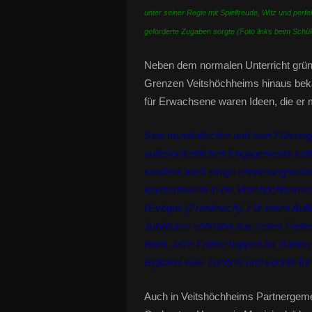
unter seiner Regie mit Spielfreude, Witz und per
geforderte Zugaben sorgte (Foto links beim Schü
Neben dem normalen Unterricht gründe
Grenzen Veitshöchheims hinaus bek
für Erwachsene waren Ideen, die er m
Sein musikalischer und sein Führung
außerordentlichen Engagements hatte
sondern auch einige erinnerungswürdi
Konzertreisen in die Veitshöchheimer
l'Evêque (Frankreich). Für einen Auftr
Jubiläums entstand aus seiner Fede
Beim Jazz-Frühschoppen im Garten d
Bigband viele Zuhörer und konnte fü
Auch in Veitshöchheims Partnergemei