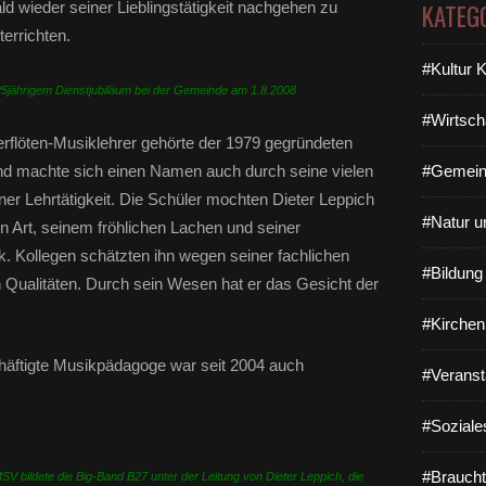
ld wieder seiner Lieblingstätigkeit nachgehen zu
KATEG
errichten.
#Kultur 
25jährigem Dienstjubiläum bei der Gemeinde am 1.8.2008
#Wirtsch
erflöten-Musiklehrer gehörte der 1979 gegründeten
d machte sich einen Namen auch durch seine vielen
#Gemein
ner Lehrtätigkeit. Die Schüler mochten Dieter Leppich
#Natur u
n Art, seinem fröhlichen Lachen und seiner
. Kollegen schätzten ihn wegen seiner fachlichen
#Bildun
Qualitäten. Durch sein Wesen hat er das Gesicht der
#Kirchen
häftigte Musikpädagoge war seit 2004 auch
#Veranst
#Soziale
#Braucht
 bildete die Big-Band B27 unter der Leitung von Dieter Leppich, die