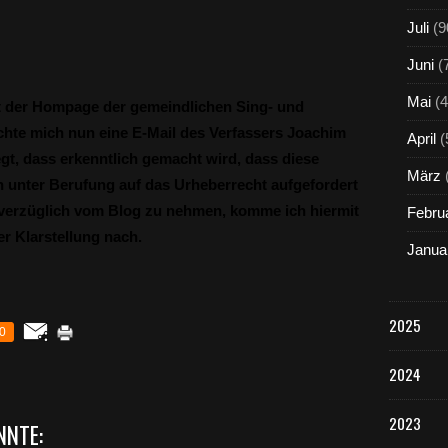
Juli
(9
Juni
(
Mai
(4
ist der Hompage der gemeindlichen Sing- und
hte mich nun eine E-Mail des Verfassers Joachim
April
(
egt, dass erkenntlich gemacht wird, dass diese
März
h unter Berufung auf das Urheberrecht aufgefordert
verzüglich vom Blog zu nehmen, komme ich hiermit
Febru
r Klarstellung nach.
Janua
2025
0
2024
2023
NNTE: