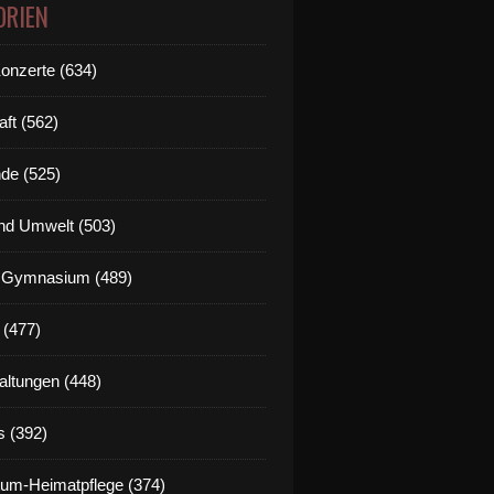
ORIEN
Konzerte (634)
aft (562)
de (525)
nd Umwelt (503)
g Gymnasium (489)
 (477)
altungen (448)
s (392)
um-Heimatpflege (374)