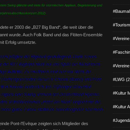
fektem Swing glänzte und stets für stürmischen Applaus, Begeisterung und
#Baumaß
lerjahresabschlusskonzert 2012).
#Tourism
te er 2003 die „B27 Big Band“, die weit über die
annt wurde. Auch Folk Band und das Flöten-Ensemble
#Vereine 
it Erfolg umsetzte.
#Faschin
sstil prägten die Bigband grundlegend. Dank seines
 die B27-Bigband nicht nur viel Spaß am Musizieren,
#Vereine
ge Auftritte. Zu erwähnen sind hier vor allem die
 Partnergemeinden Greve in Chianti (Italien) und Pont-
#LWG (2
itt in Rechlin anlässlich des 20jährigen Mauerfall-
#Kultur 
r eigens eine Swing-Version der Deutschland-Hymne.
es Veitshöchheimer „Hotel am Main" begeisterte die
#Kultur 
r einen guten Zweck stattliche Spendengelder sammeln.
#Jugenda
nde Pont-l’Evêque zeigten sich Mitglieder des