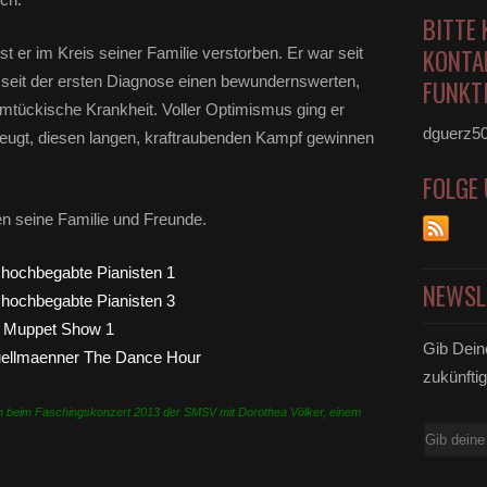
BITTE 
KONTA
t er im Kreis seiner Familie verstorben. Er war seit
 seit der ersten Diagnose einen bewundernswerten,
FUNKTI
mtückische Krankheit. Voller Optimismus ging er
dguerz5
rzeugt, diesen langen, kraftraubenden Kampf gewinnen
FOLGE
en seine Familie und Freunde.
NEWSL
Gib Dein
zukünftig
ion beim Faschingskonzert 2013 der SMSV mit Dorothea Völker, einem
E-
Mail