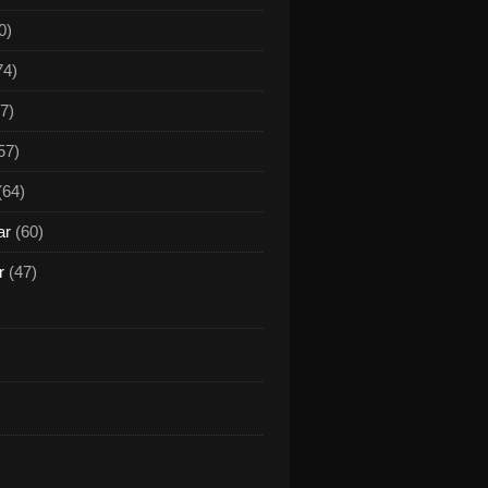
0)
74)
7)
57)
(64)
ar
(60)
r
(47)