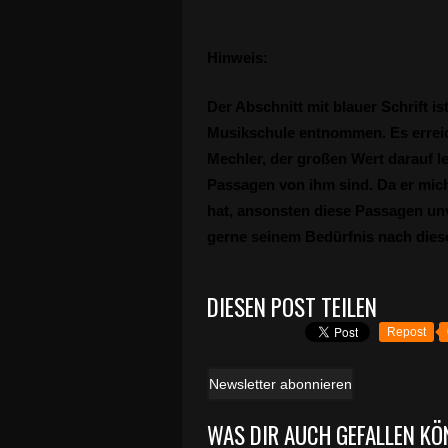
Hinweis:
Der Abschnitt mit blauer Schrift 
Musikschule entnommen. Es erreic
Mechler, der großen Wert darauf l
Passagen von ihm sind. Da er mic
hat, ansonsten diese Passagen un
gerne seinem Bedürfnis nach diese
DIESEN POST TEILEN
Repost
Newsletter abonnieren
WAS DIR AUCH GEFALLEN KÖ