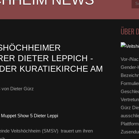
ÜBER 
TSHÖCHHEIMER
ER DIETER LEPPICH -
Vor-/Nac
 DER KURATIEKIRCHE AM
Gender-H
Bezeichn
Formulie
3
von Dieter Gürz
Geschlec
Vertretun
Gürz Die
ausschli
Plattform
einde Veitshöchheim (SMSV) trauert um ihren
Zusendun
ich.