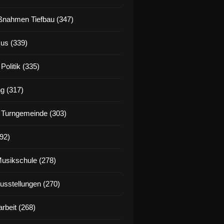
nahmen Tiefbau (347)
us (339)
Politik (335)
g (317)
 Turngemeinde (303)
92)
Musikschule (278)
Ausstellungen (270)
rbeit (268)