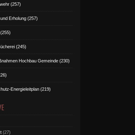
wehr (257)
t und Erholung (257)
(255)
Bücherei (245)
nahmen Hochbau Gemeinde (230)
226)
hutz-Energieleitplan (219)
VE
t
(27)