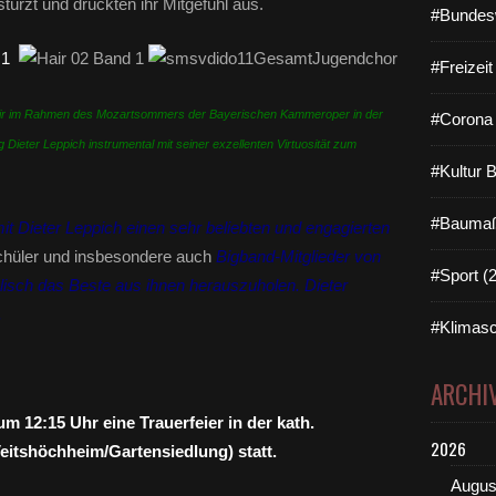
ürzt und drückten ihr Mitgefühl aus.
#Bundes
#Freizei
Hair im Rahmen des Mozartsommers der Bayerischen Kammeroper in der
#Corona 
g Dieter Leppich instrumental mit seiner exzellenten Virtuosität zum
#Kultur 
#Baumaß
mit Dieter Leppich einen sehr beliebten und engagierten
hüler und insbesondere auch
Bigband-Mitglieder von
#Sport (
alisch das Beste aus ihnen herauszuholen. Dieter
.
#Klimasc
ARCHI
um 12:15 Uhr eine Trauerfeier in der kath.
2026
(Veitshöchheim/Gartensiedlung) statt.
Augus