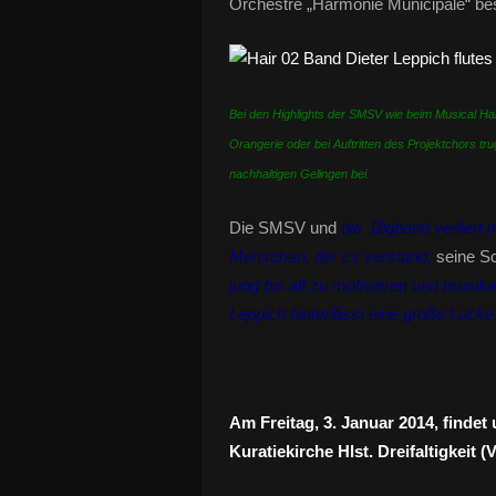
Orchestre „Harmonie Municipale“ best
Bei den Highlights der SMSV wie beim Musical 
Orangerie oder bei Auftritten des Projektchors tru
nachhaltigen Gelingen bei.
Die SMSV und
die Bigband verliert 
Menschen, der es verstand,
seine Sc
jung bis alt zu motivieren und musik
Leppich hinterlässt eine große Lücke
Am Freitag, 3. Januar 2014, findet 
Kuratiekirche Hlst. Dreifaltigkeit 