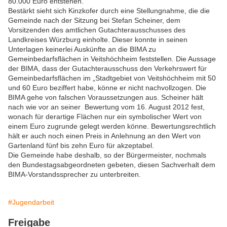
80.000 Euro entstehen.
Bestärkt sieht sich Kinzkofer durch eine Stellungnahme, die die
Gemeinde nach der Sitzung bei Stefan Scheiner, dem
Vorsitzenden des amtlichen Gutachterausschusses des
Landkreises Würzburg einholte. Dieser konnte in seinen
Unterlagen keinerlei Auskünfte an die BIMA zu
Gemeinbedarfsflächen in Veitshöchheim feststellen. Die Aussage
der BIMA, dass der Gutachterausschuss den Verkehrswert für
Gemeinbedarfsflächen im „Stadtgebiet von Veitshöchheim mit 50
und 60 Euro beziffert habe, könne er nicht nachvollzogen. Die
BIMA gehe von falschen Voraussetzungen aus. Scheiner hält
nach wie vor an seiner Bewertung vom 16. August 2012 fest,
wonach für derartige Flächen nur ein symbolischer Wert von
einem Euro zugrunde gelegt werden könne. Bewertungsrechtlich
hält er auch noch einen Preis in Anlehnung an den Wert von
Gartenland fünf bis zehn Euro für akzeptabel.
Die Gemeinde habe deshalb, so der Bürgermeister, nochmals
den Bundestagsabgeordneten gebeten, diesen Sachverhalt dem
BIMA-Vorstandssprecher zu unterbreiten.
#Jugendarbeit
Freigabe