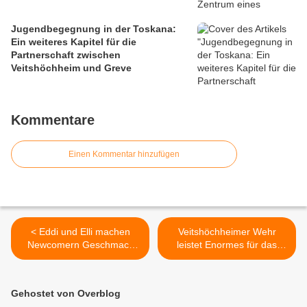
Jugendbegegnung in der Toskana:
Ein weiteres Kapitel für die
Partnerschaft zwischen
Veitshöchheim und Greve
Kommentare
Einen Kommentar hinzufügen
< Eddi und Elli machen
Veitshöchheimer Wehr
Newcomern Geschmack
leistet Enormes für das
auf Fächer des „Gymi“
Gemeinwohl - 2012: 66
Veitshöchheim - P-
Aktive - 19 Jugendliche -
Seminaristen kreierten
421 Einsätze - 1173
Gehostet von Overblog
einzigartigen Schulprospekt
Arbeitsstunden - 411