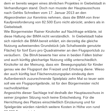
dem er bereits wegen eines ähnlichen Projektes in Giebelstadt in
Verhandlungen stand. Doch nun musste der Hauptausschuss
nach Gehbs Schreiben vom 17. Januar 2013 an den
Abgeordneten zur Kenntnis nehmen, dass die BIMA von ihrer
Kaufpreisforderung von 82.500 Euro nicht abrückt, anders als in
Giebelstadt.
Wie Bürgermeister Rainer Kinzkofer auf Nachfrage erklärte, ist
diese Haltung der BIMA nicht verständlich. In Giebelstadt habe
sich nämlich die BIMA bereit erklärt, ein derzeitig die gleiche
Nutzung aufweisendes Grundstück (als Schafsweide genutzte
Fläche) für fünf Euro pro Quadratmeter an den Flugsportclub zu
veräußern. Die BImA bewerte hier eine in beiden Fällen bisher
und auch künftig gleichartige Nutzung völlig unterschiedlich.
Kinzkofer ist der Meinung, dass ein Bewegungsplatz für Kinder
genau wie der Flugsport der Freizeit und Erholung diene. Wieso
der auch künftig laut Flächennutzungsplan eindeutig dem
Außenbereich zuzurechnende Spielplatz zehn Mal so teuer sein
soll wie ein Flugsportgelände, ist für den Bürgermeister nicht
nachvollziehbar.
Angesichts dieser Sachlage traf deshalb der Hauptausschuss in
seiner jüngsten Sitzung noch keine Entscheidung. Für die
Herrichtung des Platzes einschließlich Einzäunung und für
Spielgeräte würden nämlich weitere Kosten in Höhe von rund