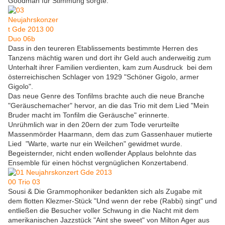
Goodman für Stimmung sorgte.
Dass in den
teureren Etablissements bestimmte Herren des
Tanzens mächtig waren und dort ihr Geld auch anderweitig zum
Unterhalt ihrer Familien verdienten, kam zum Ausdruck bei
dem
österreichischen Schlager von 1929
"Schöner Gigolo, armer
Gigolo".
Das neue Genre des Tonfilms brachte auch die neue Branche
"Geräuschemacher" hervor, an die das Trio mit dem Lied "Mein
Bruder macht im Tonfilm die Geräusche" erinnerte.
Unrühmlich war in den 20ern der zum Tode verurteilte
Massenmörder Haarmann, dem das zum Gassenhauer mutierte
Lied "Warte, warte nur ein Weilchen" gewidmet wurde.
Begeisternder, nicht enden wollender Applaus belohnte das
Ensemble für
ein
en höchst vergnüglichen Konzertabend.
Sousi & Die Grammophoniker bedankten sich als Zugabe mit
dem flotten Klezmer-Stück "Und wenn der rebe (Rabbi) singt" und
entließen die Besucher voller Schwung in die Nacht mit dem
amerikanischen Jazzstück "Aint she sweet" von Milton Ager aus