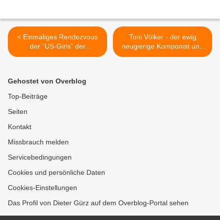
< Einmaliges Rendezvous
Toni Völker - der ewig
der "US-Girls" der
neugierige Komponist und
Veitshöchheimer
Lehrer aus Veitshöchheim >
Tanzsportgarde mit "Uncle
Sam" und "Libertas" aus
Gehostet von Overblog
Oberfranken nach der
Fernsehsitzung
Top-Beiträge
Seiten
Kontakt
Missbrauch melden
Servicebedingungen
Cookies und persönliche Daten
Cookies-Einstellungen
Das Profil von Dieter Gürz auf dem Overblog-Portal sehen